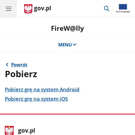
gov.pl
przejdź
do
wyszukiwar
FireW@lly
MENU
Powrót
Pobierz
Pobierz grę na system Android
Pobierz grę na system iOS
stopka
Strona
gov.pl
gov.pl