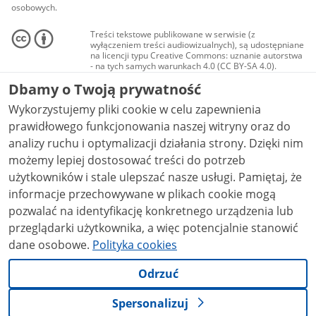
osobowych.
Treści tekstowe publikowane w serwisie (z
wyłączeniem treści audiowizualnych), są udostępniane
na licencji typu Creative Commons: uznanie autorstwa
- na tych samych warunkach 4.0 (CC BY-SA 4.0).
Materiały audiowizualne, w tym zdjęcia, materiały
Dbamy o Twoją prywatność
audio i wideo, są udostępniane na licencji typu
Creative Commons: uznanie autorstwa użycie
Wykorzystujemy pliki cookie w celu zapewnienia
niekomercyjne - bez utworów zależnych 4.0 (CC BY-
NC-ND 4.0), o ile nie jest to stwierdzone inaczej.
prawidłowego funkcjonowania naszej witryny oraz do
analizy ruchu i optymalizacji działania strony. Dzięki nim
możemy lepiej dostosować treści do potrzeb
użytkowników i stale ulepszać nasze usługi. Pamiętaj, że
informacje przechowywane w plikach cookie mogą
pozwalać na identyfikację konkretnego urządzenia lub
przeglądarki użytkownika, a więc potencjalnie stanowić
dane osobowe.
Polityka cookies
Odrzuć
Spersonalizuj