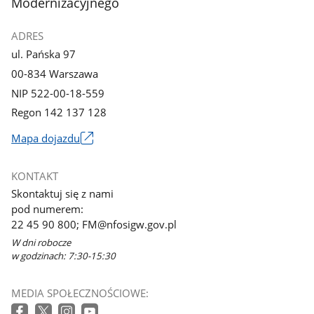
Modernizacyjnego
ADRES
ul. Pańska 97
00-834 Warszawa
NIP 522-00-18-559
Regon 142 137 128
Mapa dojazdu
Link
otworzy
KONTAKT
się
Skontaktuj się z nami
w
pod numerem:
nowym
22 45 90 800; FM@nfosigw.gov.pl
oknie
W dni robocze
w godzinach: 7:30-15:30
MEDIA SPOŁECZNOŚCIOWE: