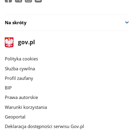
Na skróty
stopka
Strona
gov.pl
gov.pl
główna
gov.pl
Polityka cookies
Służba cywilna
Profil zaufany
BIP
Prawa autorskie
Warunki korzystania
Geoportal
Deklaracja dostępności serwisu Gov.pl