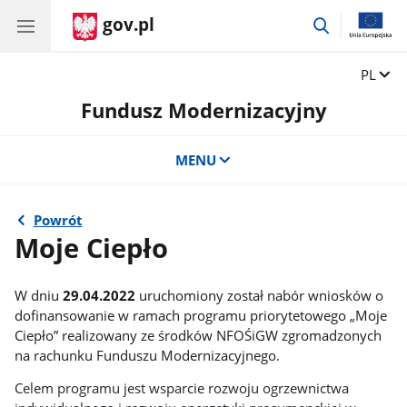
gov.pl
przejdź
do
wyszukiwar
Zmień 
PL
Fundusz Modernizacyjny
MENU
Powrót
Moje Ciepło
W dniu
29.04.2022
uruchomiony został nabór wniosków o
dofinansowanie w ramach programu priorytetowego „Moje
Ciepło” realizowany ze środków NFOŚiGW zgromadzonych
na rachunku Funduszu Modernizacyjnego.
Celem programu jest wsparcie rozwoju ogrzewnictwa