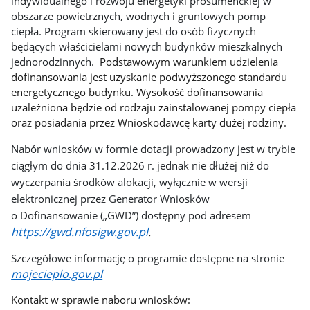
indywidualnego i rozwoju energetyki prosumenckiej w
obszarze powietrznych, wodnych i gruntowych pomp
ciepła. Program skierowany jest do osób fizycznych
będących właścicielami nowych budynków mieszkalnych
jednorodzinnych.
Podstawowym warunkiem udzielenia
dofinansowania jest uzyskanie podwyższonego standardu
energetycznego budynku. Wysokość dofinansowania
uzależniona będzie od rodzaju zainstalowanej pompy ciepła
oraz posiadania przez Wnioskodawcę karty dużej rodziny.
Nabór wniosków w formie dotacji prowadzony jest w trybie
ciągłym do dnia 31.12.2026 r. jednak nie dłużej niż do
wyczerpania środków alokacji, wyłącznie w wersji
elektronicznej przez Generator Wniosków
o Dofinansowanie („GWD”) dostępny pod adresem
https://gwd.nfosigw.gov.pl
.
Szczegółowe informację o programie dostępne na stronie
mojecieplo.gov.pl
Kontakt w sprawie naboru wniosków: