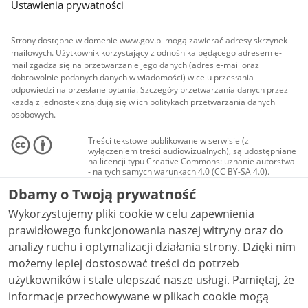
Ustawienia prywatności
Strony dostępne w domenie www.gov.pl mogą zawierać adresy skrzynek
mailowych. Użytkownik korzystający z odnośnika będącego adresem e-
mail zgadza się na przetwarzanie jego danych (adres e-mail oraz
dobrowolnie podanych danych w wiadomości) w celu przesłania
odpowiedzi na przesłane pytania. Szczegóły przetwarzania danych przez
każdą z jednostek znajdują się w ich politykach przetwarzania danych
osobowych.
Treści tekstowe publikowane w serwisie (z
wyłączeniem treści audiowizualnych), są udostępniane
na licencji typu Creative Commons: uznanie autorstwa
- na tych samych warunkach 4.0 (CC BY-SA 4.0).
Materiały audiowizualne, w tym zdjęcia, materiały
Dbamy o Twoją prywatność
audio i wideo, są udostępniane na licencji typu
Creative Commons: uznanie autorstwa użycie
Wykorzystujemy pliki cookie w celu zapewnienia
niekomercyjne - bez utworów zależnych 4.0 (CC BY-
NC-ND 4.0), o ile nie jest to stwierdzone inaczej.
prawidłowego funkcjonowania naszej witryny oraz do
analizy ruchu i optymalizacji działania strony. Dzięki nim
możemy lepiej dostosować treści do potrzeb
użytkowników i stale ulepszać nasze usługi. Pamiętaj, że
informacje przechowywane w plikach cookie mogą