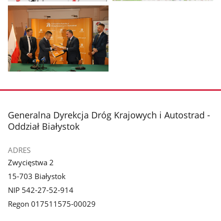
Pokaż
Pokaż
zdjęcie
zdjęcie
1
2
z
z
galerii.
galerii.
Pokaż
zdjęcie
3
z
stopka
Generalna Dyrekcja Dróg Krajowych i Autostrad -
galerii.
Oddział Białystok
ADRES
Zwycięstwa 2
15-703 Białystok
NIP 542-27-52-914
Regon 017511575-00029