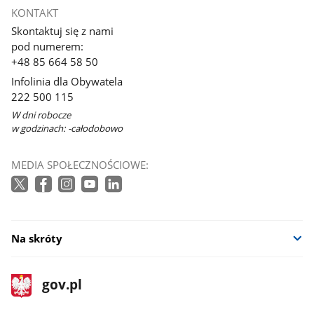
KONTAKT
Skontaktuj się z nami
pod numerem:
+48 85 664 58 50
Infolinia dla Obywatela
222 500 115
W dni robocze
w godzinach: -całodobowo
MEDIA SPOŁECZNOŚCIOWE:
Na skróty
stopka
Strona
gov.pl
gov.pl
główna