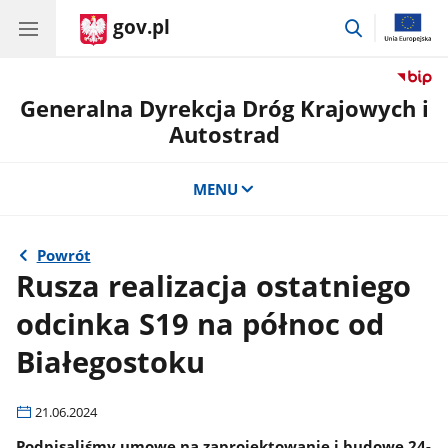
gov.pl
przejdź
do
wyszukiwar
Generalna Dyrekcja Dróg Krajowych i
Autostrad
MENU
Powrót
Rusza realizacja ostatniego
odcinka S19 na północ od
Białegostoku
21.06.2024
Podpisaliśmy umowę na zaprojektowanie i budowę 24-