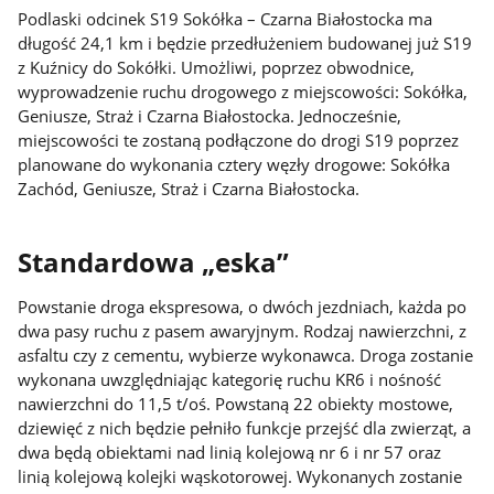
Podlaski odcinek S19 Sokółka – Czarna Białostocka ma
długość 24,1 km i będzie przedłużeniem budowanej już S19
z Kuźnicy do Sokółki. Umożliwi, poprzez obwodnice,
wyprowadzenie ruchu drogowego z miejscowości: Sokółka,
Geniusze, Straż i Czarna Białostocka. Jednocześnie,
miejscowości te zostaną podłączone do drogi S19 poprzez
planowane do wykonania cztery węzły drogowe: Sokółka
Zachód, Geniusze, Straż i Czarna Białostocka.
Standardowa „eska”
Powstanie droga ekspresowa, o dwóch jezdniach, każda po
dwa pasy ruchu z pasem awaryjnym. Rodzaj nawierzchni, z
asfaltu czy z cementu, wybierze wykonawca. Droga zostanie
wykonana uwzględniając kategorię ruchu KR6 i nośność
nawierzchni do 11,5 t/oś. Powstaną 22 obiekty mostowe,
dziewięć z nich będzie pełniło funkcje przejść dla zwierząt, a
dwa będą obiektami nad linią kolejową nr 6 i nr 57 oraz
linią kolejową kolejki wąskotorowej. Wykonanych zostanie