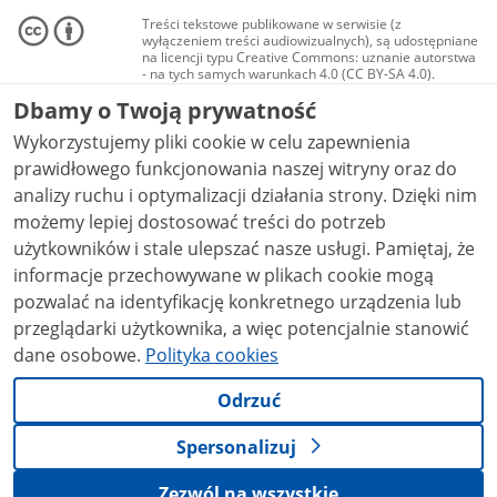
Treści tekstowe publikowane w serwisie (z
wyłączeniem treści audiowizualnych), są udostępniane
na licencji typu Creative Commons: uznanie autorstwa
- na tych samych warunkach 4.0 (CC BY-SA 4.0).
Materiały audiowizualne, w tym zdjęcia, materiały
Dbamy o Twoją prywatność
audio i wideo, są udostępniane na licencji typu
Creative Commons: uznanie autorstwa użycie
Wykorzystujemy pliki cookie w celu zapewnienia
niekomercyjne - bez utworów zależnych 4.0 (CC BY-
NC-ND 4.0), o ile nie jest to stwierdzone inaczej.
prawidłowego funkcjonowania naszej witryny oraz do
analizy ruchu i optymalizacji działania strony. Dzięki nim
możemy lepiej dostosować treści do potrzeb
użytkowników i stale ulepszać nasze usługi. Pamiętaj, że
informacje przechowywane w plikach cookie mogą
pozwalać na identyfikację konkretnego urządzenia lub
przeglądarki użytkownika, a więc potencjalnie stanowić
dane osobowe.
Polityka cookies
Odrzuć
Spersonalizuj
Zezwól na wszystkie