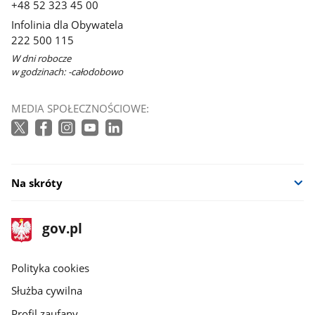
+48 52 323 45 00
Infolinia dla Obywatela
222 500 115
W dni robocze
w godzinach: -całodobowo
MEDIA SPOŁECZNOŚCIOWE:
Na skróty
stopka
Strona
gov.pl
gov.pl
główna
gov.pl
Polityka cookies
Służba cywilna
Profil zaufany