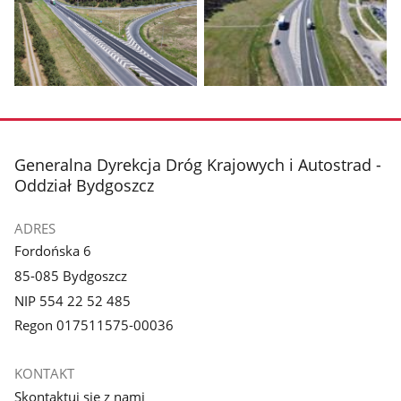
1
2
z
z
galerii.
galerii.
Pokaż
Pokaż
zdjęcie
zdjęcie
3
4
z
z
stopka
Generalna Dyrekcja Dróg Krajowych i Autostrad -
galerii.
galerii.
Oddział Bydgoszcz
ADRES
Fordońska 6
85-085 Bydgoszcz
NIP 554 22 52 485
Regon 017511575-00036
KONTAKT
Skontaktuj się z nami