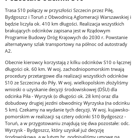
Trasa S10 połączy w przyszłości Szczecin przez Piłę,
Bydgoszcz i Toruń z Obwodnicą Aglomeracji Warszawskiej i
będzie liczyła ok. 410 km długości. Realizacja wszystkich
brakujących odcinków zapisana jest w Rządowym
Programie Budowy Dróg Krajowych do 2030 r. Powstanie
alternatywny szlak transportowy na północ od autostrady
A2.
Obecnie kierowcy korzystają z kilku odcinków S10 o łącznej
długości ok. 60 km. W woj. zachodniopomorskim trwają
procedury przetargowe dla realizacji wszystkich odcinków
S10 ze Szczecina do Piły. W woj. wielkopolskim złożyliśmy
wnioski o uzyskanie decyzji środowiskowej (DŚU) dla
odcinka Piła - Wyrzysk (o długości ok. 28 km) oraz dla
dobudowy drugiej jezdni obwodnicy Wyrzyska (na odcinku
5 km). Czekamy na wydanie tych decyzji. W woj. kujawsko-
pomorskim w realizacji są cztery odcinki S10 Bydgoszcz -
Toruń, a w przygotowaniu znajdują się dwa pozostałe: odc.
Wyrzysk - Bydgoszcz, który uzyskał już decyzję
środowiskową, a w lutym br. podpisaliśmy umowę na