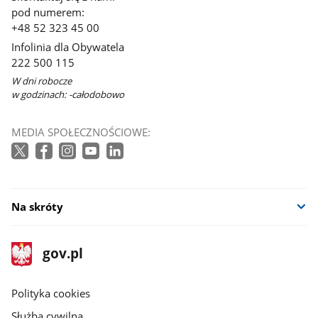
pod numerem:
+48 52 323 45 00
Infolinia dla Obywatela
222 500 115
W dni robocze
w godzinach: -całodobowo
MEDIA SPOŁECZNOŚCIOWE:
Na skróty
stopka
Strona
gov.pl
gov.pl
główna
gov.pl
Polityka cookies
Służba cywilna