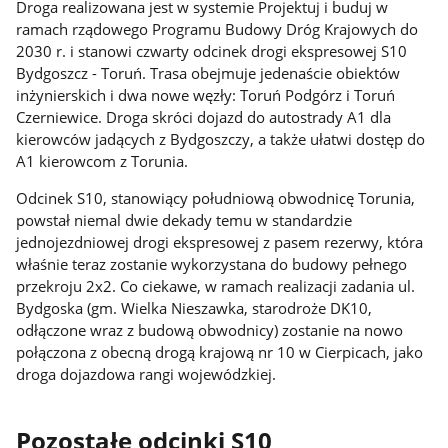
Droga realizowana jest w systemie Projektuj i buduj w
ramach rządowego Programu Budowy Dróg Krajowych do
2030 r. i stanowi czwarty odcinek drogi ekspresowej S10
Bydgoszcz - Toruń. Trasa obejmuje jedenaście obiektów
inżynierskich i dwa nowe węzły: Toruń Podgórz i Toruń
Czerniewice. Droga skróci dojazd do autostrady A1 dla
kierowców jadących z Bydgoszczy, a także ułatwi dostęp do
A1 kierowcom z Torunia.
Odcinek S10, stanowiący południową obwodnicę Torunia,
powstał niemal dwie dekady temu w standardzie
jednojezdniowej drogi ekspresowej z pasem rezerwy, która
właśnie teraz zostanie wykorzystana do budowy pełnego
przekroju 2x2. Co ciekawe, w ramach realizacji zadania ul.
Bydgoska (gm. Wielka Nieszawka, starodroże DK10,
odłączone wraz z budową obwodnicy) zostanie na nowo
połączona z obecną drogą krajową nr 10 w Cierpicach, jako
droga dojazdowa rangi wojewódzkiej.
Pozostałe odcinki S10