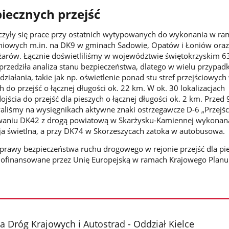
piecznych przejść
czyły się prace przy ostatnich wytypowanych do wykonania w r
leniowych m.in. na DK9 w gminach Sadowie, Opatów i Łoniów ora
arów. Łącznie doświetliliśmy w województwie świętokrzyskim 63
oprzedziła analiza stanu bezpieczeństwa, dlatego w wielu przypad
działania, takie jak np. oświetlenie ponad stu stref przejściowych
do przejść o łącznej długości ok. 22 km. W ok. 30 lokalizacjach
jścia do przejść dla pieszych o łącznej długości ok. 2 km. Przed 
liśmy na wysięgnikach aktywne znaki ostrzegawcze D-6 „Przejśc
owaniu DK42 z drogą powiatową w Skarżysku-Kamiennej wykonana
ja świetlna, a przy DK74 w Skorzeszycach zatoka w autobusowa
prawy bezpieczeństwa ruchu drogowego w rejonie przejść dla pi
dofinansowane przez Unię Europejską w ramach Krajowego Planu
a Dróg Krajowych i Autostrad - Oddział Kielce