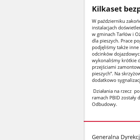
Kilkaset bez
W październiku zakoń
instalacjach doświet
w gminach Tarłów i Oż
dla pieszych. Prace p
podjęliśmy także inne 
odcinków dojazdowych 
wykonaliśmy krótkie do
przejściami zamontowa
pieszych”. Na skrzyż
dodatkowo sygnalizac
Działania na rzecz po
ramach PBID zostały 
Odbudowy.
stopka
Generalna Dyrekcj