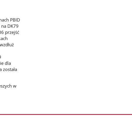
amach PBID
z na DK79
6 przejść
kach
 wzdłuż
9
ie dla
 została
.
eszych w