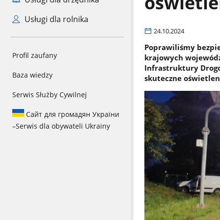
oświetle
Usługi dla rolnika
24.10.2024
Poprawiliśmy bezpiec
Profil zaufany
krajowych wojewódz
Infrastruktury Drog
Baza wiedzy
skuteczne oświetlen
Serwis Służby Cywilnej
Сайт для громадян України
–
Serwis dla obywateli Ukrainy