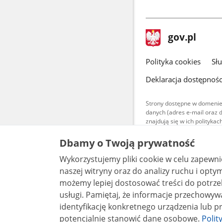
stopka
Strona
gov.pl
gov.pl
główna
gov.pl
Polityka cookies
Sł
Deklaracja dostępnośc
Strony dostępne w domenie
danych (adres e-mail oraz 
znajdują się w ich polityk
Treści teksto
Dbamy o Twoją prywatność
udostępniane
warunkach 4.0
Wykorzystujemy pliki cookie w celu zapewn
są udostępni
bez utworów z
naszej witryny oraz do analizy ruchu i optymalizacj
możemy lepiej dostosować treści do potrzeb
usługi. Pamiętaj, że informacje przechowywane w plikach cookie mogą pozwalać na
identyfikację konkretnego urządzenia lub pr
potencjalnie stanowić dane osobowe.
Polit