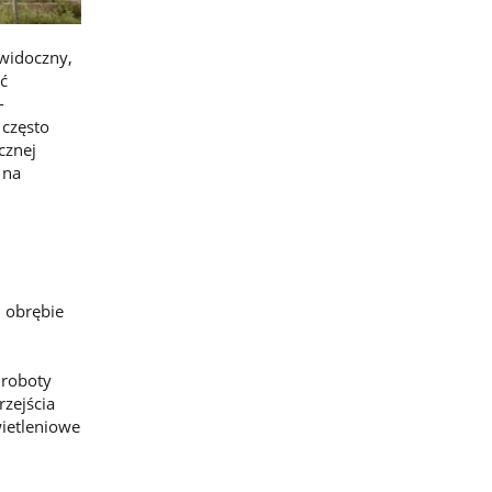
 widoczny,
ć
-
 często
cznej
 na
h obrębie
 roboty
rzejścia
wietleniowe