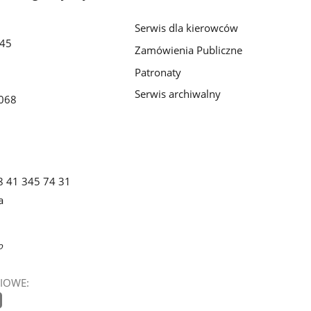
Serwis dla kierowców
/45
Zamówienia Publiczne
Patronaty
Serwis archiwalny
068
8 41 345 74 31
a
o
IOWE: