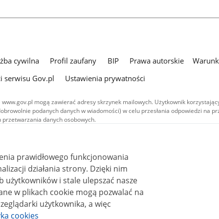
użba cywilna
Profil zaufany
BIP
Prawa autorskie
Warunki
i serwisu Gov.pl
Ustawienia prywatności
 www.gov.pl mogą zawierać adresy skrzynek mailowych. Użytkownik korzystający
dobrowolnie podanych danych w wiadomości) w celu przesłania odpowiedzi na prz
ach przetwarzania danych osobowych.
we publikowane w serwisie (z wyłączeniem treści audiowizualnych), są
 na licencji typu Creative Commons: uznanie autorstwa - na tych samych
 (CC BY-SA 4.0). Materiały audiowizualne, w tym zdjęcia, materiały audio i wideo
ienia prawidłowego funkcjonowania
ane na licencji typu Creative Commons: uznanie autorstwa użycie niekomercyjne 
ależnych 4.0 (CC BY-NC-ND 4.0), o ile nie jest to stwierdzone inaczej.
i działania strony. Dzięki nim
 użytkowników i stale ulepszać nasze
zeglądarki użytkownika, a więc
yka cookies