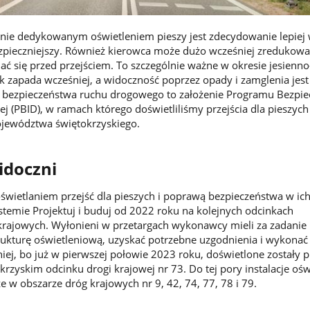
alnie dedykowanym oświetleniem pieszy jest zdecydowanie lepiej
ezpieczniejszy. Również kierowca może dużo wcześniej zredukowa
ać się przed przejściem. To szczególnie ważne w okresie jesienno
zapada wcześniej, a widoczność poprzez opady i zamglenia jest
 bezpieczeństwa ruchu drogowego to założenie Programu Bezpie
j (PBID), w ramach którego doświetliliśmy przejścia dla pieszych
ojewództwa świętokrzyskiego.
widoczni
świetlaniem przejść dla pieszych i poprawą bezpieczeństwa w ic
stemie Projektuj i buduj od 2022 roku na kolejnych odcinkach
krajowych. Wyłonieni w przetargach wykonawcy mieli za zadanie
rukturę oświetleniową, uzyskać potrzebne uzgodnienia i wykonać
ej, bo już w pierwszej połowie 2023 roku, doświetlone zostały p
krzyskim odcinku drogi krajowej nr 73. Do tej pory instalacje oś
e w obszarze dróg krajowych nr 9, 42, 74, 77, 78 i 79.