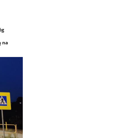
óg
ą na