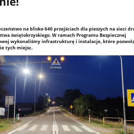
nie!
zeństwo na blisko 640 przejściach dla pieszych na sieci dr
twa świętokrzyskiego. W ramach Programu Bezpiecznej
owej wykonaliśmy infrastrukturę i instalacje, które pozwol
ie tych miejsc.