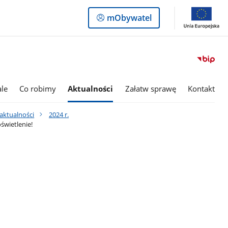
Logowanie
mObywatel
do
panelu
le
Co robimy
Aktualności
Załatw sprawę
Kontakt
aktualności
2024 r.
świetlenie!