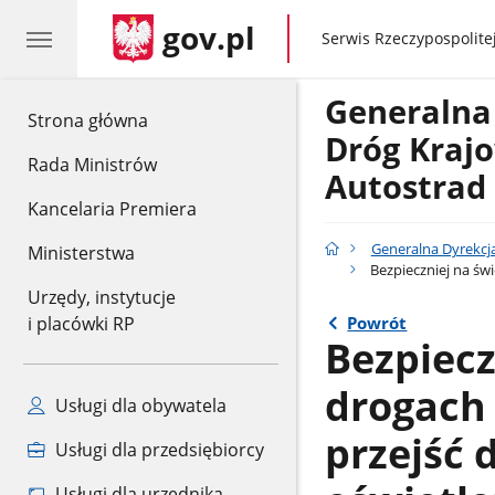
gov.pl
gov.pl
Serwis Rzeczypospolitej
Generalna
gov.pl
Strona główna
Dróg Krajo
Rada Ministrów
Autostrad
Kancelaria Premiera
Generalna Dyrekcja
Ministerstwa
Bezpieczniej na świ
Urzędy, instytucje
Powrót
i placówki RP
Bezpiecz
drogach 
Usługi dla obywatela
przejść 
Usługi dla przedsiębiorcy
Usługi dla urzędnika