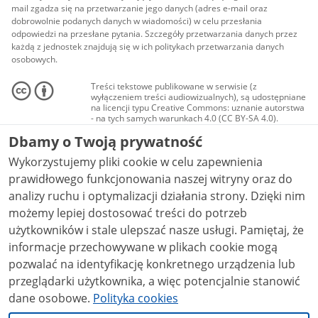
mail zgadza się na przetwarzanie jego danych (adres e-mail oraz
dobrowolnie podanych danych w wiadomości) w celu przesłania
odpowiedzi na przesłane pytania. Szczegóły przetwarzania danych przez
każdą z jednostek znajdują się w ich politykach przetwarzania danych
osobowych.
Treści tekstowe publikowane w serwisie (z
wyłączeniem treści audiowizualnych), są udostępniane
na licencji typu Creative Commons: uznanie autorstwa
- na tych samych warunkach 4.0 (CC BY-SA 4.0).
Materiały audiowizualne, w tym zdjęcia, materiały
Dbamy o Twoją prywatność
audio i wideo, są udostępniane na licencji typu
Creative Commons: uznanie autorstwa użycie
Wykorzystujemy pliki cookie w celu zapewnienia
niekomercyjne - bez utworów zależnych 4.0 (CC BY-
NC-ND 4.0), o ile nie jest to stwierdzone inaczej.
prawidłowego funkcjonowania naszej witryny oraz do
analizy ruchu i optymalizacji działania strony. Dzięki nim
możemy lepiej dostosować treści do potrzeb
użytkowników i stale ulepszać nasze usługi. Pamiętaj, że
informacje przechowywane w plikach cookie mogą
pozwalać na identyfikację konkretnego urządzenia lub
przeglądarki użytkownika, a więc potencjalnie stanowić
dane osobowe.
Polityka cookies