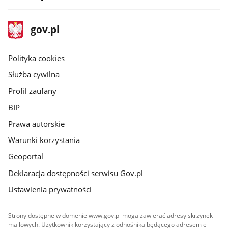
stopka
Strona
gov.pl
gov.pl
główna
gov.pl
Polityka cookies
Służba cywilna
Profil zaufany
BIP
Prawa autorskie
Warunki korzystania
Geoportal
Deklaracja dostępności serwisu Gov.pl
Ustawienia prywatności
Strony dostępne w domenie www.gov.pl mogą zawierać adresy skrzynek
mailowych. Użytkownik korzystający z odnośnika będącego adresem e-