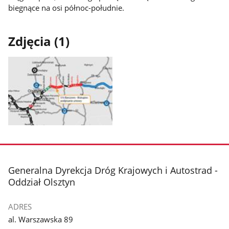
biegnące na osi północ-południe.
Zdjęcia (1)
Pokaż
zdjęcie
1
z
stopka
Generalna Dyrekcja Dróg Krajowych i Autostrad -
galerii.
Oddział Olsztyn
ADRES
al. Warszawska 89