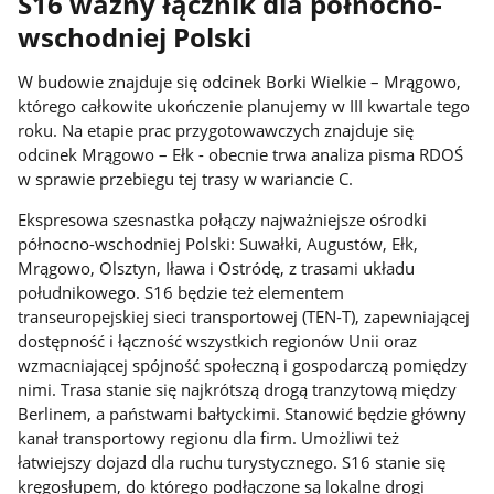
S16 ważny łącznik dla północno-
wschodniej Polski
W budowie znajduje się odcinek Borki Wielkie – Mrągowo,
którego całkowite ukończenie planujemy w III kwartale tego
roku. Na etapie prac przygotowawczych znajduje się
odcinek Mrągowo – Ełk - obecnie trwa analiza pisma RDOŚ
w sprawie przebiegu tej trasy w wariancie C.
Ekspresowa szesnastka połączy najważniejsze ośrodki
północno-wschodniej Polski: Suwałki, Augustów, Ełk,
Mrągowo, Olsztyn, Iława i Ostródę, z trasami układu
południkowego. S16 będzie też elementem
transeuropejskiej sieci transportowej (TEN-T), zapewniającej
dostępność i łączność wszystkich regionów Unii oraz
wzmacniającej spójność społeczną i gospodarczą pomiędzy
nimi. Trasa stanie się najkrótszą drogą tranzytową między
Berlinem, a państwami bałtyckimi. Stanowić będzie główny
kanał transportowy regionu dla firm. Umożliwi też
łatwiejszy dojazd dla ruchu turystycznego. S16 stanie się
kręgosłupem, do którego podłączone są lokalne drogi