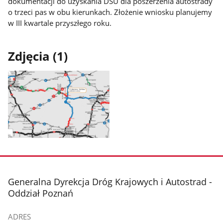
dokumentacji do uzyskania DŚU dla poszerzenia autostrady
o trzeci pas w obu kierunkach. Złożenie wniosku planujemy
w III kwartale przyszłego roku.
Zdjęcia (1)
Pokaż
zdjęcie
1
z
stopka
Generalna Dyrekcja Dróg Krajowych i Autostrad -
galerii.
Oddział Poznań
ADRES