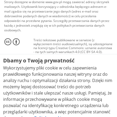
Strony dostępne w domenie www.gov.pl mogą zawierać adresy skrzynek
mailowych. Użytkownik korzystający z odnośnika będącego adresem e-
mail zgadza się na przetwarzanie jego danych (adres e-mail oraz
dobrowolnie podanych danych w wiadomości) w celu przesłania
odpowiedzi na przesłane pytania. Szczegóły przetwarzania danych przez
każdą z jednostek znajdują się w ich politykach przetwarzania danych
osobowych.
Treści tekstowe publikowane w serwisie (z
wyłączeniem treści audiowizualnych), są udostępniane
na licencji typu Creative Commons: uznanie autorstwa
- na tych samych warunkach 4.0 (CC BY-SA 4.0).
Materiały audiowizualne, w tym zdjęcia, materiały
Dbamy o Twoją prywatność
audio i wideo, są udostępniane na licencji typu
Creative Commons: uznanie autorstwa użycie
Wykorzystujemy pliki cookie w celu zapewnienia
niekomercyjne - bez utworów zależnych 4.0 (CC BY-
NC-ND 4.0), o ile nie jest to stwierdzone inaczej.
prawidłowego funkcjonowania naszej witryny oraz do
analizy ruchu i optymalizacji działania strony. Dzięki nim
możemy lepiej dostosować treści do potrzeb
użytkowników i stale ulepszać nasze usługi. Pamiętaj, że
informacje przechowywane w plikach cookie mogą
pozwalać na identyfikację konkretnego urządzenia lub
przeglądarki użytkownika, a więc potencjalnie stanowić