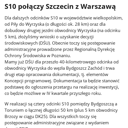
S10 połączy Szczecin z Warszawą
Dla dalszych odcinków S10 w województwie wielkopolskim,
od Piły do Wyrzyska (o długości ok. 28 km) oraz dla
dobudowy drugiej jezdni obwodnicy Wyrzyska (na odcinku
5 km), złożyliśmy wnioski o uzyskanie decyzji
środowiskowych (DŚU). Obecnie toczy się postępowanie
administracyjne prowadzone przez Regionalną Dyrekcję
Ochrony Środowiska w Poznaniu.
Mamy już DŚU dla przeszło 40-kilometrowego odcinka od
obwodnicy Wyrzyska do węzła Bydgoszcz Zachód i trwa
drugi etap opracowania dokumentacji, tj. elementów
Koncepcji programowej. Dokumentacja ta będzie stanowić
podstawę do ogłoszenia przetargu na realizację inwestycji,
co będzie możliwe w IV kwartale przyszłego roku.
W realizacji są cztery odcinki S10 pomiędzy Bydgoszczą a
Toruniem o łącznej długości 50 km (plus 5 km obwodnicy
Brzozy w ciągu DK25). Dla wszystkich toczy się
postępowanie administracyjne związane z wydaniem