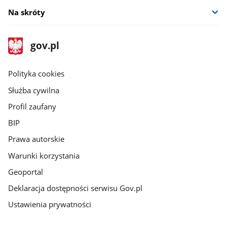
Na skróty
stopka
Strona
gov.pl
gov.pl
główna
gov.pl
Polityka cookies
Służba cywilna
Profil zaufany
BIP
Prawa autorskie
Warunki korzystania
Geoportal
Deklaracja dostępności serwisu Gov.pl
Ustawienia prywatności