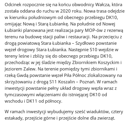
Odcinek rozpocznie się na końcu obwodnicy Wałcza, która
została oddana do ruchu w 2020 roku. Nowa trasa odejdzie
w kierunku południowym od obecnego przebiegu DK10,
omijając Nową i Starą Łubiankę. Na południe od Nowej
Łubianki planowana jest realizacja pary MOP-ów z rezerwą
terenu na budowę stacji paliw i restauracji. Na przecięciu z
drogą powiatową Stara Łubianka – Szydłowo powstanie
węzeł drogowy Stara Łubianka. Następnie S10 wejdzie w
tereny leśne i zbliży się do obecnego przebiegu DK10,
przechodząc w jej śladzie między Zbiornikiem Koszyckim i
Jeziorem Zalew. Na terenie pomiędzy tymi zbiornikami i
rzeką Gwdą powstanie węzeł Piła Północ zlokalizowany na
skrzyżowaniu z drogą S11 Koszalin – Poznań. W ramach
inwestycji powstanie pełny układ drogowy węzła wraz z
tymczasowymi włączeniami do istniejącej DK10 od
wschodu i DK11 od północy.
W ramach inwestycji wybudujemy sześć wiaduktów, cztery
estakady, przejście górne i przejście dolne dla zwierząt.