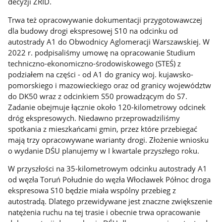
decyzji ZRID.
Trwa też opracowywanie dokumentacji przygotowawczej
dla budowy drogi ekspresowej S10 na odcinku od
autostrady A1 do Obwodnicy Aglomeracji Warszawskiej. W
2022 r. podpisaliśmy umowę na opracowanie Studium
techniczno-ekonomiczno-środowiskowego (STEŚ) z
podziałem na części - od A1 do granicy woj. kujawsko-
pomorskiego i mazowieckiego oraz od granicy województw
do DK50 wraz z odcinkiem S50 prowadzącym do S7.
Zadanie obejmuje łącznie około 120-kilometrowy odcinek
dróg ekspresowych. Niedawno przeprowadziliśmy
spotkania z mieszkańcami gmin, przez które przebiegać
mają trzy opracowywane warianty drogi. Złożenie wniosku
o wydanie DŚU planujemy w I kwartale przyszłego roku.
W przyszłości na 35-kilometrowym odcinku autostrady A1
od węzła Toruń Południe do węzła Włocławek Północ droga
ekspresowa S10 będzie miała wspólny przebieg z
autostradą. Dlatego przewidywane jest znaczne zwiększenie
natężenia ruchu na tej trasie i obecnie trwa opracowanie