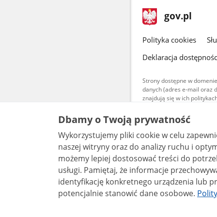
stopka
Strona
gov.pl
gov.pl
główna
gov.pl
Polityka cookies
Sł
Deklaracja dostępnośc
Strony dostępne w domenie
danych (adres e-mail oraz 
znajdują się w ich polityk
Treści teksto
Dbamy o Twoją prywatność
udostępniane
warunkach 4.0
Wykorzystujemy pliki cookie w celu zapewn
są udostępni
bez utworów z
naszej witryny oraz do analizy ruchu i optymalizacj
możemy lepiej dostosować treści do potrzeb
usługi. Pamiętaj, że informacje przechowywane w plikach cookie mogą pozwalać na
identyfikację konkretnego urządzenia lub pr
potencjalnie stanowić dane osobowe.
Polit