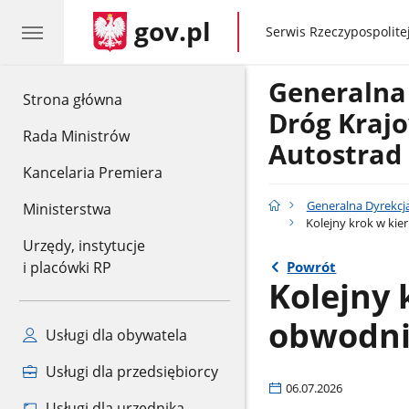
gov.pl
gov.pl
Serwis Rzeczypospolitej
Generalna
gov.pl
Strona główna
Dróg Krajo
Rada Ministrów
Autostrad
Kancelaria Premiera
Generalna Dyrekcj
Ministerstwa
Kolejny krok w kie
Urzędy, instytucje
Powrót
i placówki RP
Kolejny
obwodnic
Usługi dla obywatela
Usługi dla przedsiębiorcy
06.07.2026
Usługi dla urzędnika