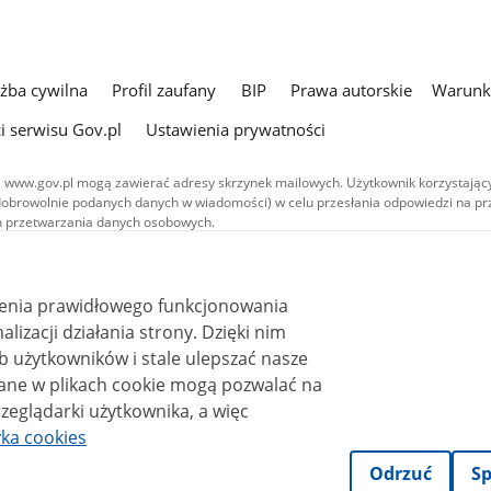
użba cywilna
Profil zaufany
BIP
Prawa autorskie
Warunki
i serwisu Gov.pl
Ustawienia prywatności
 www.gov.pl mogą zawierać adresy skrzynek mailowych. Użytkownik korzystający
dobrowolnie podanych danych w wiadomości) w celu przesłania odpowiedzi na prz
ach przetwarzania danych osobowych.
we publikowane w serwisie (z wyłączeniem treści audiowizualnych), są
 na licencji typu Creative Commons: uznanie autorstwa - na tych samych
 (CC BY-SA 4.0). Materiały audiowizualne, w tym zdjęcia, materiały audio i wideo
ienia prawidłowego funkcjonowania
ane na licencji typu Creative Commons: uznanie autorstwa użycie niekomercyjne 
ależnych 4.0 (CC BY-NC-ND 4.0), o ile nie jest to stwierdzone inaczej.
i działania strony. Dzięki nim
 użytkowników i stale ulepszać nasze
zeglądarki użytkownika, a więc
yka cookies
Odrzuć
Sp