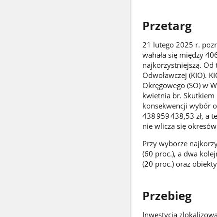
Przetarg
21 lutego 2025 r. poz
wahała się między 406
najkorzystniejszą. Od
Odwoławczej (KIO). KI
Okręgowego (SO) w Wa
kwietnia br. Skutkiem
konsekwencji wybór ofe
438 959 438,53 zł, a t
nie wlicza się okresó
Przy wyborze najkorzys
(60 proc.), a dwa kole
(20 proc.) oraz obiekt
Przebieg
Inwestycja zlokalizow