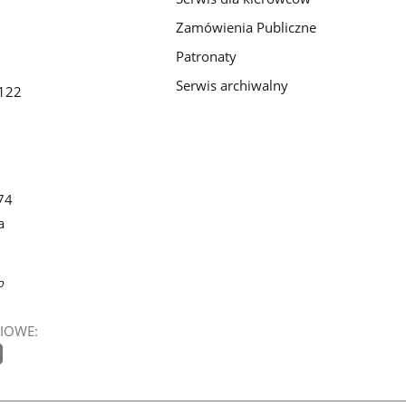
Zamówienia Publiczne
Patronaty
Serwis archiwalny
122
74
a
o
IOWE: