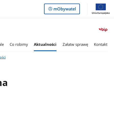
Logowanie
mObywatel
do
panelu
le
Co robimy
Aktualności
Załatw sprawę
Kontakt
ości
na