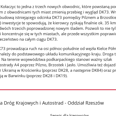
 Kołaczyc to jedna z trzech nowych obwodnic, które powstaną p
em z obwodnicami tych miast zmienią przebieg i wygląd DK73. Wr
udową istniejącego odcinka DK73 pomiędzy Pilznem a Brzostk
g) inwestycje te spowodują, że kierowcy zyskają finalnie ok. 35 
w dwóch trzecich poprowadzonej nowym śladem. Pozwoli to nie ty
i koncentruje się w tych miastach, ale przede wszystkim poprawi
ieczeństwo na całym ciągu DK73.
 DK73 prowadząca ruch na osi północ-południe od węzła Kielce Pół
 należy do podstawowego układu komunikacyjnego kraju. Droga t
y. Na terenie województwa podkarpackiego stanowi ważny szlak
strady A4 poprzez Pilzno, Brzostek i Jasło. Umożliwia też dojazd
 z Ukrainą w Krościenku (poprzez DK28, a następnie DK84) oraz pr
cją w Barwinku (poprzez DK28 i DK19).
a Dróg Krajowych i Autostrad - Oddział Rzeszów
Serwis dla kierowców