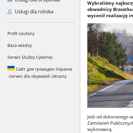
Wybraliśmy najkorzy
obwodnicy Brzostku 
Usługi dla rolnika
wycenił realizację i
Profil zaufany
Baza wiedzy
Serwis Służby Cywilnej
Сайт для громадян України
–
Serwis dla obywateli Ukrainy
Jeśli od dokonanego 
Zamówień Publicznyc
wykonawcą.