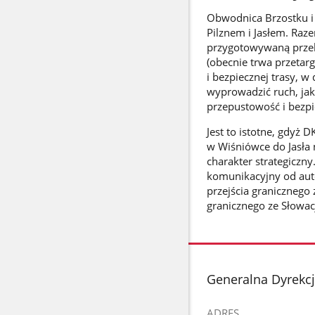
Obwodnica Brzostku i
Pilznem i Jasłem. Raz
przygotowywaną przeb
(obecnie trwa przetar
i bezpiecznej trasy, 
wyprowadzić ruch, jak
przepustowość i bezp
Jest to istotne, gdyż
w Wiśniówce do Jasła
charakter strategiczn
komunikacyjny od auto
przejścia granicznego
granicznego ze Słowa
stopka
Generalna Dyrekcj
ADRES