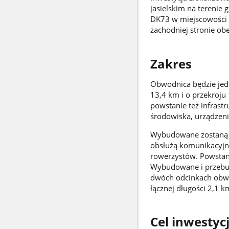
jasielskim na terenie
DK73 w miejscowości Z
zachodniej stronie obe
Zakres
Obwodnica będzie jed
13,4 km i o przekroju
powstanie też infrast
środowiska, urządzen
Wybudowane zostaną te
obsłużą komunikacyjnie
rowerzystów. Powstan
Wybudowane i przebud
dwóch odcinkach obwo
łącznej długości 2,1 k
Cel inwestycj