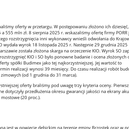
naliśmy oferty w przetargu. W postępowaniu złożono ich dziesięć,
 a 555 mln zł. 8 sierpnia 2025 r. wskazaliśmy ofertę firmy PORR 
 tego rozstrzygnięcia inni wykonawcy wnieśli odwołania do Krajow
O wydała wyrok 18 listopada 2025 r. Następnie 29 grudnia 2025 
rszawie została złożona skarga na orzeczenie KIO. Wyrok SO za
 rozstrzygnięć KIO i SO było ponowne badanie i ocena złożonych o
rty spółki Budimex jako tej najkorzystniejszej. Jej wartość to
ermin realizacji wynosi 39 miesięcy. Do czasu realizacji robót bu
w zimowych (od 1 grudnia do 31 marca).
tniejszej oferty braliśmy pod uwagę trzy kryteria oceny. Pierwsz
jne dotyczyły przedłużenia okresu gwarancji jakości na ekrany ak
y mostowe (20 proc.).
ana jest w powiecie dębickim na terenie gminy Brzostek oraz w p