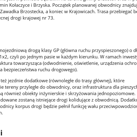
 gmin Kołaczyce i Brzyska. Początek planowanej obwodnicy znajduj
awadka Brzostecka, a koniec w Krajowicach. Trasa przebiegać b
cnej drogi krajowej nr 73.
nojezdniową drogą klasy GP (główna ruchu przyspieszonego) o d
 1x2, czyli po jednym pasie w każdym kierunku. W ramach inwesty
ruktura towarzysząca (odwodnienie, oświetlenie, urządzenia ochr
ia bezpieczeństwa ruchu drogowego).
ż jezdnie dodatkowe (równoległe do trasy głównej), które
 tereny przyległe do obwodnicy, oraz infrastruktura dla pieszych
ą również obiekty inżynierskie i skrzyżowania jednopoziomowe.
owane zostaną istniejące drogi kolidujące z obwodnicą. Dodat
dnicy korpus drogi będzie pełnił funkcję wału przeciwpowodzi
m.
i