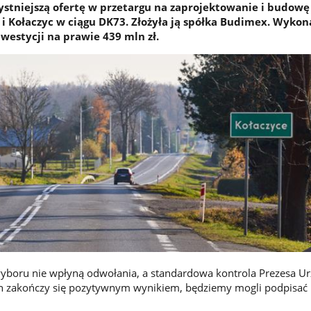
stniejszą ofertę w przetargu na zaprojektowanie i budowę
i Kołaczyc w ciągu DK73. Złożyła ją spółka Budimex. Wyko
nwestycji na prawie 439 mln zł.
wyboru nie wpłyną odwołania, a standardowa kontrola Prezesa U
h zakończy się pozytywnym wynikiem, będziemy mogli podpisa