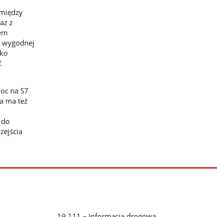
omiędzy
az z
iem
km wygodnej
lko
ć
noc na S7
a ma też
 do
zejścia
19 111 – Informacja drogowa