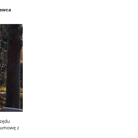
nawca
rzędu
ć umowę z