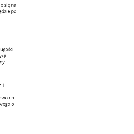
e się na
ędzie po
ługości
cji
ony
 i
kowo na
owego o