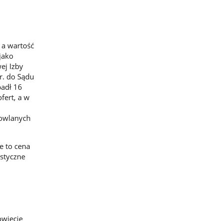
 a wartość
jako
ej Izby
r. do Sądu
padł 16
fert, a w
dowlanych
e to cena
ustyczne
owiecie