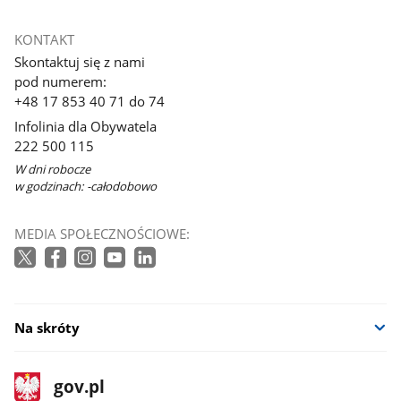
KONTAKT
Skontaktuj się z nami
pod numerem:
+48 17 853 40 71 do 74
Infolinia dla Obywatela
222 500 115
W dni robocze
w godzinach: -całodobowo
MEDIA SPOŁECZNOŚCIOWE:
Na skróty
stopka
Strona
gov.pl
gov.pl