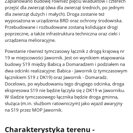
Zaplanowano budowę również pięciu wiaduktów i czterech
przejść dla zwierząt (dwa dla zwierząt średnich, po jednym
dla zwierząt dużych i małych). Droga zostanie też
wyposażona w urządzenia BRD oraz ochrony środowiska.
Przebudowane i rozbudowane zostaną kolidujące drogi
poprzeczne, a także infrastruktura techniczna oraz cieki i
urządzenia melioracyjne.
Powstanie również tymczasowy łącznik z drogą krajową nr
19 w miejscowości Jawornik. Jest on wynikiem etapowania
budowy S19 między Babicą a Domaradzem i podziałem na
dwa odcinki realizacyjne: Babica - Jawornik (z tymczasowym
łącznikiem S19 z DK19) oraz Jawornik - Domaradz.
Docelowo, po wybudowaniu tego drugiego odcinka, droga
ekspresowa S19 nie będzie łączyła się z DK19 w Jaworniku.
W śladzie tymczasowego łącznika będzie droga gminna,
służąca (m.in. służbom ratowniczym) jako wjazd awaryjny
na S19 przez MOP Jawornik.
Charakterystyka terenu -