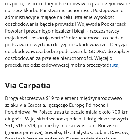
rozpoczęcie procedury odszkodowawczej za przejmowane
na rzecz Skarbu Państwa nieruchomości. Postępowanie
administracyjne mające na celu ustalenie wysokości
odszkodowania będzie prowadził Wojewoda Podkarpacki.
Powołani przez niego niezależni biegli - rzeczoznawcy
majątkowi - oszacują wartość nieruchomości, co będzie
podstawą do wydania decyzji odszkodowawczej. Decyzja
odszkodowawcza będzie podstawą dla GDDKiA do zapłaty
odszkodowań za przejęte nieruchomości. Więcej o
procedurze odszkodowawczej można przeczytać
tutaj
.
Via Carpatia
Droga ekspresowa S19 to element międzynarodowego
szlaku Via Carpatia, łączącego Europę Północną i
Południową. W Polsce trasa ta będzie miała około 700 km
długości. W jej skład wchodzą odcinki dróg ekspresowych
S61, S16 i S19, pomiędzy miejscowościami Budzisko
(granica państwa), Suwałki, Ełk, Białystok, Lublin, Rzeszów,
Barwinek (granica państwa). Droga będzie docelowo