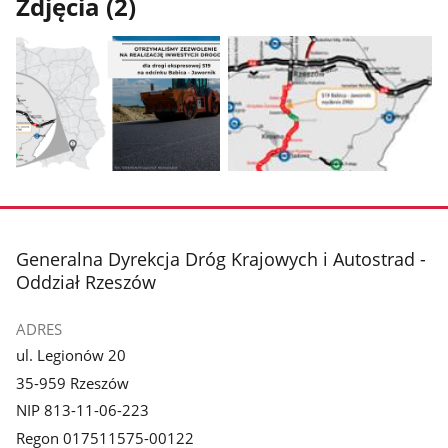
Zdjęcia (2)
Pokaż
Pokaż
zdjęcie
zdjęcie
1
2
z
z
stopka
Generalna Dyrekcja Dróg Krajowych i Autostrad -
galerii.
galerii.
Oddział Rzeszów
ADRES
ul. Legionów 20
35-959 Rzeszów
NIP 813-11-06-223
Regon 017511575-00122