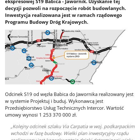
ekspresowej S19 Babica - Jawornik. Uzyskanie tej
decyzji pozwoli na rozpoczęcie robót budowlanych.
Inwestycja realizowana jest w ramach rządowego
Programu Budowy Dróg Krajowych.
Odcinek S19 od węzła Babica do Jawornika realizowany jest
w systemie Projektuj i buduj. Wykonawcą jest
Przedsiębiorstwo Usług Technicznych Intercor. Wartość
umowy wynosi 1 253 370 000 zł.
Kolejny odcinek szlaku Via Carpatia w woj. podkarpackim
wchodzi w fazę budowy. Wielki plan inwestycyjny rządu
realizowany jest konsekwentnie dzięki determinacji wielu