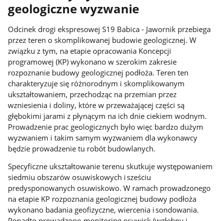
geologiczne wyzwanie
Odcinek drogi ekspresowej S19 Babica - Jawornik przebiega
przez teren o skomplikowanej budowie geologicznej. W
związku z tym, na etapie opracowania Koncepcji
programowej (KP) wykonano w szerokim zakresie
rozpoznanie budowy geologicznej podłoża. Teren ten
charakteryzuje się różnorodnym i skomplikowanym
ukształtowaniem, przechodząc na przemian przez
wzniesienia i doliny, które w przeważającej części są
głębokimi jarami z płynącym na ich dnie ciekiem wodnym.
Prowadzenie prac geologicznych było więc bardzo dużym
wyzwaniem i takim samym wyzwaniem dla wykonawcy
będzie prowadzenie tu robót budowlanych.
Specyficzne ukształtowanie terenu skutkuje występowaniem
siedmiu obszarów osuwiskowych i sześciu
predysponowanych osuwiskowo. W ramach prowadzonego
na etapie KP rozpoznania geologicznej budowy podłoża
wykonano badania geofizyczne, wiercenia i sondowania.
Ponadto prowadzono monitoring osuwisk (wgłębny i