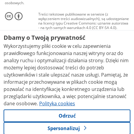
osobowych.
Treści tekstowe publikowane w serwisie (z
wyłączeniem treści audiowizualnych), są udostępniane
na licencji typu Creative Commons: uznanie autorstwa
- na tych samych warunkach 4.0 (CC BY-SA 4.0).
Materiały audiowizualne, w tym zdjęcia, materiały
Dbamy o Twoją prywatność
audio i wideo, są udostępniane na licencji typu
Creative Commons: uznanie autorstwa użycie
Wykorzystujemy pliki cookie w celu zapewnienia
niekomercyjne - bez utworów zależnych 4.0 (CC BY-
NC-ND 4.0), o ile nie jest to stwierdzone inaczej.
prawidłowego funkcjonowania naszej witryny oraz do
analizy ruchu i optymalizacji działania strony. Dzięki nim
możemy lepiej dostosować treści do potrzeb
użytkowników i stale ulepszać nasze usługi. Pamiętaj, że
informacje przechowywane w plikach cookie mogą
pozwalać na identyfikację konkretnego urządzenia lub
przeglądarki użytkownika, a więc potencjalnie stanowić
dane osobowe.
Polityka cookies
Odrzuć
Spersonalizuj