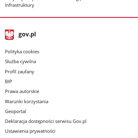
Infrastruktury
stopka
Strona
gov.pl
gov.pl
główna
gov.pl
Polityka cookies
Służba cywilna
Profil zaufany
BIP
Prawa autorskie
Warunki korzystania
Geoportal
Deklaracja dostępności serwisu Gov.pl
Ustawienia prywatności