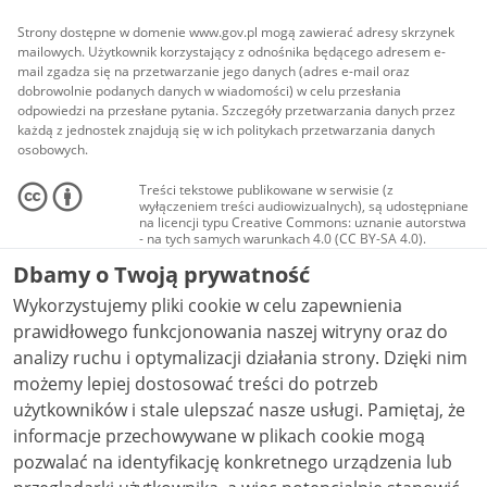
Strony dostępne w domenie www.gov.pl mogą zawierać adresy skrzynek
mailowych. Użytkownik korzystający z odnośnika będącego adresem e-
mail zgadza się na przetwarzanie jego danych (adres e-mail oraz
dobrowolnie podanych danych w wiadomości) w celu przesłania
odpowiedzi na przesłane pytania. Szczegóły przetwarzania danych przez
każdą z jednostek znajdują się w ich politykach przetwarzania danych
osobowych.
Treści tekstowe publikowane w serwisie (z
wyłączeniem treści audiowizualnych), są udostępniane
na licencji typu Creative Commons: uznanie autorstwa
- na tych samych warunkach 4.0 (CC BY-SA 4.0).
Materiały audiowizualne, w tym zdjęcia, materiały
Dbamy o Twoją prywatność
audio i wideo, są udostępniane na licencji typu
Creative Commons: uznanie autorstwa użycie
Wykorzystujemy pliki cookie w celu zapewnienia
niekomercyjne - bez utworów zależnych 4.0 (CC BY-
NC-ND 4.0), o ile nie jest to stwierdzone inaczej.
prawidłowego funkcjonowania naszej witryny oraz do
analizy ruchu i optymalizacji działania strony. Dzięki nim
możemy lepiej dostosować treści do potrzeb
użytkowników i stale ulepszać nasze usługi. Pamiętaj, że
informacje przechowywane w plikach cookie mogą
pozwalać na identyfikację konkretnego urządzenia lub