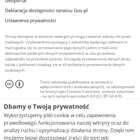
Geoportal
Deklaracja dostępności serwisu Gov.pl
Ustawienia prywatności
Strony dostępne w domenie www.gov.pl mogą zawierać adresy skrzynek
mailowych. Użytkownik korzystający z odnośnika będącego adresem e-
mail zgadza się na przetwarzanie jego danych (adres e-mail oraz
dobrowolnie podanych danych w wiadomości) w celu przesłania
odpowiedzi na przesłane pytania. Szczegóły przetwarzania danych przez
każdą z jednostek znajdują się w ich politykach przetwarzania danych
osobowych.
Treści tekstowe publikowane w serwisie (z
wyłączeniem treści audiowizualnych), są udostępniane
na licencji typu Creative Commons: uznanie autorstwa
- na tych samych warunkach 4.0 (CC BY-SA 4.0).
Materiały audiowizualne, w tym zdjęcia, materiały
Dbamy o Twoją prywatność
audio i wideo, są udostępniane na licencji typu
Creative Commons: uznanie autorstwa użycie
Wykorzystujemy pliki cookie w celu zapewnienia
niekomercyjne - bez utworów zależnych 4.0 (CC BY-
NC-ND 4.0), o ile nie jest to stwierdzone inaczej.
prawidłowego funkcjonowania naszej witryny oraz do
analizy ruchu i optymalizacji działania strony. Dzięki nim
możemy lepiej dostosować treści do potrzeb