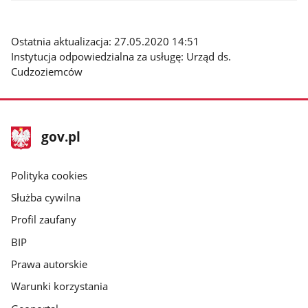
Ostatnia aktualizacja: 27.05.2020 14:51
Instytucja odpowiedzialna za usługę: Urząd ds.
Cudzoziemców
stopka
Strona
gov.pl
gov.pl
główna
gov.pl
Polityka cookies
Służba cywilna
Profil zaufany
BIP
Prawa autorskie
Warunki korzystania