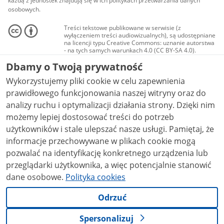
każdą z jednostek znajdują się w ich politykach przetwarzania danych
osobowych.
Treści tekstowe publikowane w serwisie (z
wyłączeniem treści audiowizualnych), są udostępniane
na licencji typu Creative Commons: uznanie autorstwa
- na tych samych warunkach 4.0 (CC BY-SA 4.0).
Materiały audiowizualne, w tym zdjęcia, materiały
Dbamy o Twoją prywatność
audio i wideo, są udostępniane na licencji typu
Creative Commons: uznanie autorstwa użycie
Wykorzystujemy pliki cookie w celu zapewnienia
niekomercyjne - bez utworów zależnych 4.0 (CC BY-
NC-ND 4.0), o ile nie jest to stwierdzone inaczej.
prawidłowego funkcjonowania naszej witryny oraz do
analizy ruchu i optymalizacji działania strony. Dzięki nim
możemy lepiej dostosować treści do potrzeb
użytkowników i stale ulepszać nasze usługi. Pamiętaj, że
informacje przechowywane w plikach cookie mogą
pozwalać na identyfikację konkretnego urządzenia lub
przeglądarki użytkownika, a więc potencjalnie stanowić
dane osobowe.
Polityka cookies
Odrzuć
Spersonalizuj