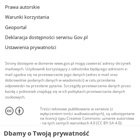
Prawa autorskie
Warunki korzystania
Geoportal
Deklaracja dostępności serwisu Gov.pl
Ustawienia prywatności
Strony dostępne w domenie www.gov.pl mogą zawierać adresy skrzynek
mailowych. Użytkownik korzystający z odnośnika będącego adresem e-
mail zgadza się na przetwarzanie jego danych (adres e-mail oraz
dobrowolnie podanych danych w wiadomości) w celu przesłania
odpowiedzi na przesłane pytania. Szczegóły przetwarzania danych przez
każdą z jednostek znajdują się w ich politykach przetwarzania danych
osobowych.
Treści tekstowe publikowane w serwisie (z
wyłączeniem treści audiowizualnych), są udostępniane
na licencji typu Creative Commons: uznanie autorstwa
- na tych samych warunkach 4.0 (CC BY-SA 4.0).
Materiały audiowizualne, w tym zdjęcia, materiały
Dbamy o Twoją prywatność
audio i wideo, są udostępniane na licencji typu
Creative Commons: uznanie autorstwa użycie