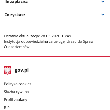
Ile zapłacisz
Co zyskasz
Ostatnia aktualizacja: 28.05.2020 13:49
Instytucja odpowiedzialna za usługę: Urząd do Spraw
Cudzoziemców
stopka
Strona
gov.pl
gov.pl
główna
gov.pl
Polityka cookies
Służba cywilna
Profil zaufany
BIP