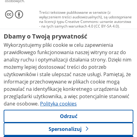
osobowych.
Treści tekstowe publikowane w serwisie (z
wyłączeniem treści audiowizualnych), są udostępniane
na licencji typu Creative Commons: uznanie autorstwa
- na tych samych warunkach 4.0 (CC BY-SA 4.0).
Materiały audiowizualne, w tym zdjęcia, materiały
Dbamy o Twoją prywatność
audio i wideo, są udostępniane na licencji typu
Creative Commons: uznanie autorstwa użycie
Wykorzystujemy pliki cookie w celu zapewnienia
niekomercyjne - bez utworów zależnych 4.0 (CC BY-
NC-ND 4.0), o ile nie jest to stwierdzone inaczej.
prawidłowego funkcjonowania naszej witryny oraz do
analizy ruchu i optymalizacji działania strony. Dzięki nim
możemy lepiej dostosować treści do potrzeb
użytkowników i stale ulepszać nasze usługi. Pamiętaj, że
informacje przechowywane w plikach cookie mogą
pozwalać na identyfikację konkretnego urządzenia lub
przeglądarki użytkownika, a więc potencjalnie stanowić
dane osobowe.
Polityka cookies
Odrzuć
Spersonalizuj