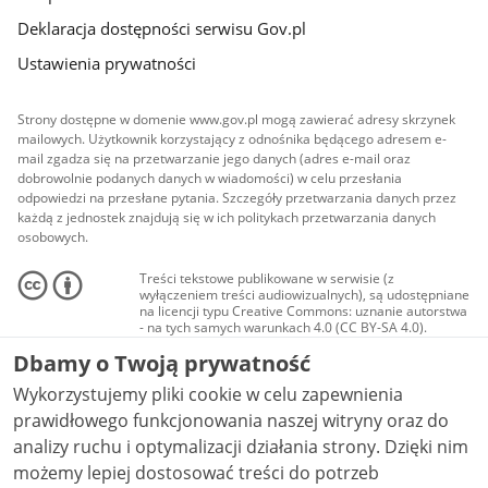
Deklaracja dostępności serwisu Gov.pl
Ustawienia prywatności
Strony dostępne w domenie www.gov.pl mogą zawierać adresy skrzynek
mailowych. Użytkownik korzystający z odnośnika będącego adresem e-
mail zgadza się na przetwarzanie jego danych (adres e-mail oraz
dobrowolnie podanych danych w wiadomości) w celu przesłania
odpowiedzi na przesłane pytania. Szczegóły przetwarzania danych przez
każdą z jednostek znajdują się w ich politykach przetwarzania danych
osobowych.
Treści tekstowe publikowane w serwisie (z
wyłączeniem treści audiowizualnych), są udostępniane
na licencji typu Creative Commons: uznanie autorstwa
- na tych samych warunkach 4.0 (CC BY-SA 4.0).
Materiały audiowizualne, w tym zdjęcia, materiały
Dbamy o Twoją prywatność
audio i wideo, są udostępniane na licencji typu
Creative Commons: uznanie autorstwa użycie
Wykorzystujemy pliki cookie w celu zapewnienia
niekomercyjne - bez utworów zależnych 4.0 (CC BY-
NC-ND 4.0), o ile nie jest to stwierdzone inaczej.
prawidłowego funkcjonowania naszej witryny oraz do
analizy ruchu i optymalizacji działania strony. Dzięki nim
możemy lepiej dostosować treści do potrzeb