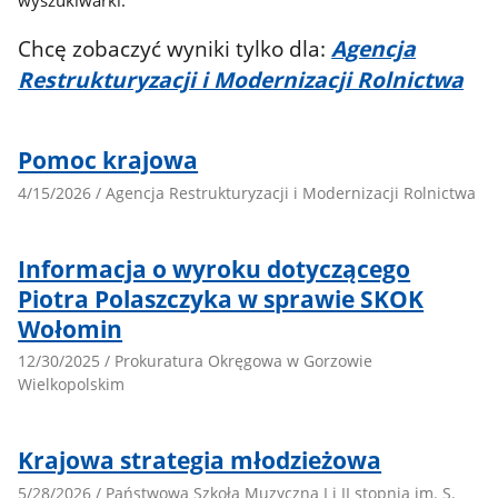
Spację
P
aby
u
Chcę zobaczyć wyniki tylko dla:
Agencja
zaznaczyć
f
Restrukturyzacji i Modernizacji Rolnictwa
f
b
si
Pomoc krajowa
p
4/15/2026 / Agencja Restrukturyzacji i Modernizacji Rolnictwa
a
Informacja o wyroku dotyczącego
Piotra Polaszczyka w sprawie SKOK
Wołomin
12/30/2025 / Prokuratura Okręgowa w Gorzowie
Wielkopolskim
Krajowa strategia młodzieżowa
5/28/2026 / Państwowa Szkoła Muzyczna I i II stopnia im. S.