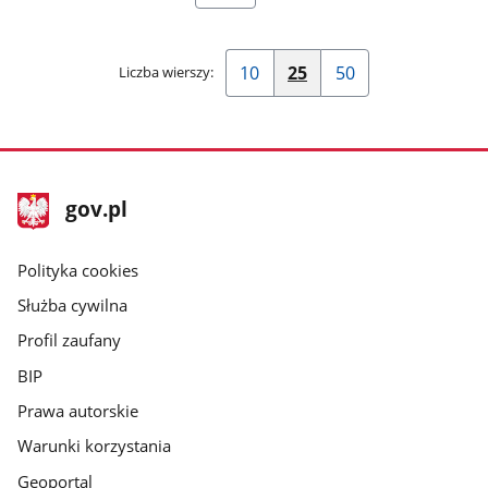
strona
strona
wyników
wyników
10
25
50
Liczba wierszy:
Pokaż
Pokaż
Pokaż
10
25
50
wierszy
wierszy
wierszy
na
na
na
stopka
stronę
stronę
stronę
Strona
gov.pl
gov.pl
główna
gov.pl
Polityka cookies
Służba cywilna
Profil zaufany
BIP
Prawa autorskie
Warunki korzystania
Geoportal