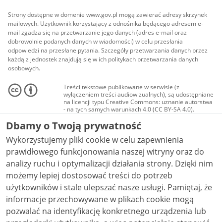
Strony dostępne w domenie www.gov.pl mogą zawierać adresy skrzynek
mailowych. Użytkownik korzystający z odnośnika będącego adresem e-
mail zgadza się na przetwarzanie jego danych (adres e-mail oraz
dobrowolnie podanych danych w wiadomości) w celu przesłania
odpowiedzi na przesłane pytania. Szczegóły przetwarzania danych przez
każdą z jednostek znajdują się w ich politykach przetwarzania danych
osobowych.
Treści tekstowe publikowane w serwisie (z
wyłączeniem treści audiowizualnych), są udostępniane
na licencji typu Creative Commons: uznanie autorstwa
- na tych samych warunkach 4.0 (CC BY-SA 4.0).
Materiały audiowizualne, w tym zdjęcia, materiały
Dbamy o Twoją prywatność
audio i wideo, są udostępniane na licencji typu
Creative Commons: uznanie autorstwa użycie
Wykorzystujemy pliki cookie w celu zapewnienia
niekomercyjne - bez utworów zależnych 4.0 (CC BY-
NC-ND 4.0), o ile nie jest to stwierdzone inaczej.
prawidłowego funkcjonowania naszej witryny oraz do
analizy ruchu i optymalizacji działania strony. Dzięki nim
możemy lepiej dostosować treści do potrzeb
użytkowników i stale ulepszać nasze usługi. Pamiętaj, że
informacje przechowywane w plikach cookie mogą
pozwalać na identyfikację konkretnego urządzenia lub