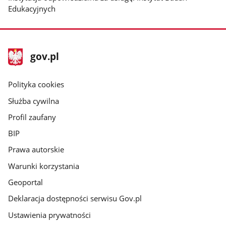
Edukacyjnych
stopka
Strona
gov.pl
gov.pl
główna
gov.pl
Polityka cookies
Służba cywilna
Profil zaufany
BIP
Prawa autorskie
Warunki korzystania
Geoportal
Deklaracja dostępności serwisu Gov.pl
Ustawienia prywatności