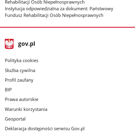
Rehabilitacji Osób Niepełnosprawnych
Instytucja odpowiedzialna za dokument: Państwowy
Fundusz Rehabilitacji Osób Niepełnosprawnych
stopka
Strona
gov.pl
gov.pl
główna
gov.pl
Polityka cookies
Służba cywilna
Profil zaufany
BIP
Prawa autorskie
Warunki korzystania
Geoportal
Deklaracja dostępności serwisu Gov.pl