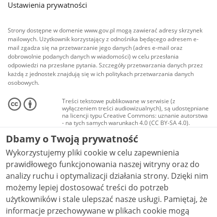
Ustawienia prywatności
Strony dostępne w domenie www.gov.pl mogą zawierać adresy skrzynek
mailowych. Użytkownik korzystający z odnośnika będącego adresem e-
mail zgadza się na przetwarzanie jego danych (adres e-mail oraz
dobrowolnie podanych danych w wiadomości) w celu przesłania
odpowiedzi na przesłane pytania. Szczegóły przetwarzania danych przez
każdą z jednostek znajdują się w ich politykach przetwarzania danych
osobowych.
Treści tekstowe publikowane w serwisie (z
wyłączeniem treści audiowizualnych), są udostępniane
na licencji typu Creative Commons: uznanie autorstwa
- na tych samych warunkach 4.0 (CC BY-SA 4.0).
Materiały audiowizualne, w tym zdjęcia, materiały
Dbamy o Twoją prywatność
audio i wideo, są udostępniane na licencji typu
Creative Commons: uznanie autorstwa użycie
Wykorzystujemy pliki cookie w celu zapewnienia
niekomercyjne - bez utworów zależnych 4.0 (CC BY-
NC-ND 4.0), o ile nie jest to stwierdzone inaczej.
prawidłowego funkcjonowania naszej witryny oraz do
analizy ruchu i optymalizacji działania strony. Dzięki nim
możemy lepiej dostosować treści do potrzeb
użytkowników i stale ulepszać nasze usługi. Pamiętaj, że
informacje przechowywane w plikach cookie mogą