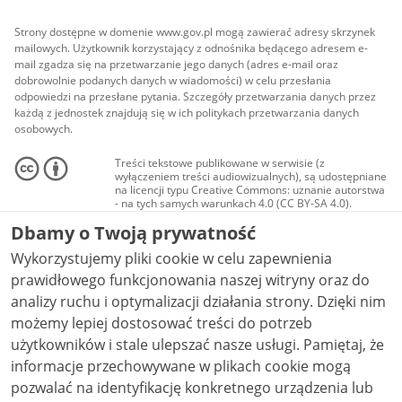
Strony dostępne w domenie www.gov.pl mogą zawierać adresy skrzynek
mailowych. Użytkownik korzystający z odnośnika będącego adresem e-
mail zgadza się na przetwarzanie jego danych (adres e-mail oraz
dobrowolnie podanych danych w wiadomości) w celu przesłania
odpowiedzi na przesłane pytania. Szczegóły przetwarzania danych przez
każdą z jednostek znajdują się w ich politykach przetwarzania danych
osobowych.
Treści tekstowe publikowane w serwisie (z
wyłączeniem treści audiowizualnych), są udostępniane
na licencji typu Creative Commons: uznanie autorstwa
- na tych samych warunkach 4.0 (CC BY-SA 4.0).
Materiały audiowizualne, w tym zdjęcia, materiały
Dbamy o Twoją prywatność
audio i wideo, są udostępniane na licencji typu
Creative Commons: uznanie autorstwa użycie
Wykorzystujemy pliki cookie w celu zapewnienia
niekomercyjne - bez utworów zależnych 4.0 (CC BY-
NC-ND 4.0), o ile nie jest to stwierdzone inaczej.
prawidłowego funkcjonowania naszej witryny oraz do
analizy ruchu i optymalizacji działania strony. Dzięki nim
możemy lepiej dostosować treści do potrzeb
użytkowników i stale ulepszać nasze usługi. Pamiętaj, że
informacje przechowywane w plikach cookie mogą
pozwalać na identyfikację konkretnego urządzenia lub