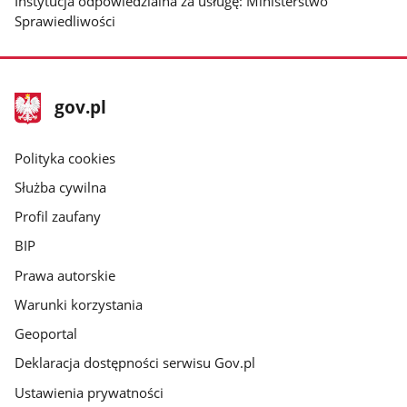
Instytucja odpowiedzialna za usługę: Ministerstwo
Sprawiedliwości
stopka
Strona
gov.pl
gov.pl
główna
gov.pl
Polityka cookies
Służba cywilna
Profil zaufany
BIP
Prawa autorskie
Warunki korzystania
Geoportal
Deklaracja dostępności serwisu Gov.pl
Ustawienia prywatności