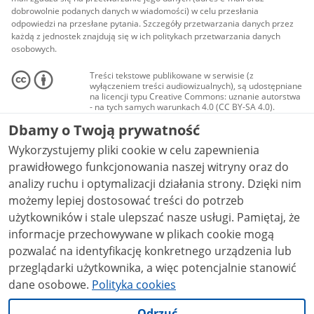
dobrowolnie podanych danych w wiadomości) w celu przesłania
odpowiedzi na przesłane pytania. Szczegóły przetwarzania danych przez
każdą z jednostek znajdują się w ich politykach przetwarzania danych
osobowych.
Treści tekstowe publikowane w serwisie (z
wyłączeniem treści audiowizualnych), są udostępniane
na licencji typu Creative Commons: uznanie autorstwa
- na tych samych warunkach 4.0 (CC BY-SA 4.0).
Materiały audiowizualne, w tym zdjęcia, materiały
Dbamy o Twoją prywatność
audio i wideo, są udostępniane na licencji typu
Creative Commons: uznanie autorstwa użycie
Wykorzystujemy pliki cookie w celu zapewnienia
niekomercyjne - bez utworów zależnych 4.0 (CC BY-
NC-ND 4.0), o ile nie jest to stwierdzone inaczej.
prawidłowego funkcjonowania naszej witryny oraz do
analizy ruchu i optymalizacji działania strony. Dzięki nim
możemy lepiej dostosować treści do potrzeb
użytkowników i stale ulepszać nasze usługi. Pamiętaj, że
informacje przechowywane w plikach cookie mogą
pozwalać na identyfikację konkretnego urządzenia lub
przeglądarki użytkownika, a więc potencjalnie stanowić
dane osobowe.
Polityka cookies
Odrzuć