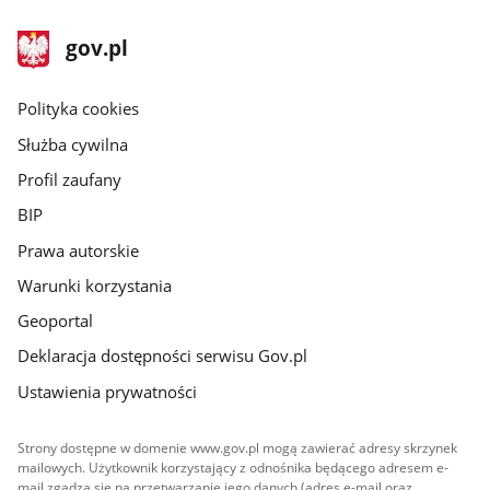
stopka
Strona
gov.pl
gov.pl
główna
gov.pl
Polityka cookies
Służba cywilna
Profil zaufany
BIP
Prawa autorskie
Warunki korzystania
Geoportal
Deklaracja dostępności serwisu Gov.pl
Ustawienia prywatności
Strony dostępne w domenie www.gov.pl mogą zawierać adresy skrzynek
mailowych. Użytkownik korzystający z odnośnika będącego adresem e-
mail zgadza się na przetwarzanie jego danych (adres e-mail oraz