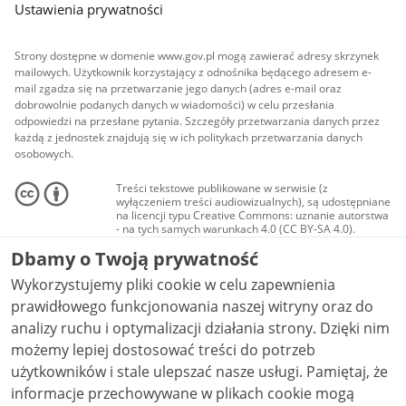
Ustawienia prywatności
Strony dostępne w domenie www.gov.pl mogą zawierać adresy skrzynek
mailowych. Użytkownik korzystający z odnośnika będącego adresem e-
mail zgadza się na przetwarzanie jego danych (adres e-mail oraz
dobrowolnie podanych danych w wiadomości) w celu przesłania
odpowiedzi na przesłane pytania. Szczegóły przetwarzania danych przez
każdą z jednostek znajdują się w ich politykach przetwarzania danych
osobowych.
Treści tekstowe publikowane w serwisie (z
wyłączeniem treści audiowizualnych), są udostępniane
na licencji typu Creative Commons: uznanie autorstwa
- na tych samych warunkach 4.0 (CC BY-SA 4.0).
Materiały audiowizualne, w tym zdjęcia, materiały
Dbamy o Twoją prywatność
audio i wideo, są udostępniane na licencji typu
Creative Commons: uznanie autorstwa użycie
Wykorzystujemy pliki cookie w celu zapewnienia
niekomercyjne - bez utworów zależnych 4.0 (CC BY-
NC-ND 4.0), o ile nie jest to stwierdzone inaczej.
prawidłowego funkcjonowania naszej witryny oraz do
analizy ruchu i optymalizacji działania strony. Dzięki nim
możemy lepiej dostosować treści do potrzeb
użytkowników i stale ulepszać nasze usługi. Pamiętaj, że
informacje przechowywane w plikach cookie mogą