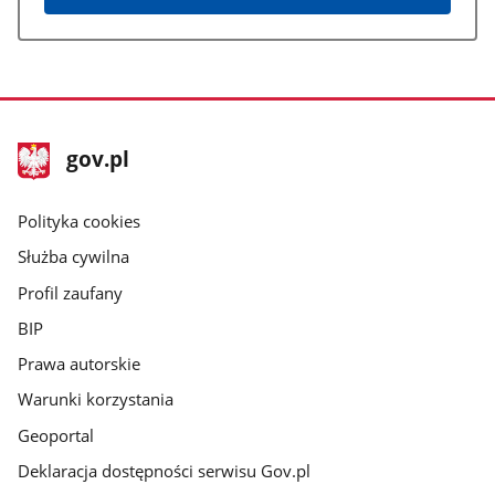
stopka
Strona
gov.pl
gov.pl
główna
gov.pl
Polityka cookies
Służba cywilna
Profil zaufany
BIP
Prawa autorskie
Warunki korzystania
Geoportal
Deklaracja dostępności serwisu Gov.pl