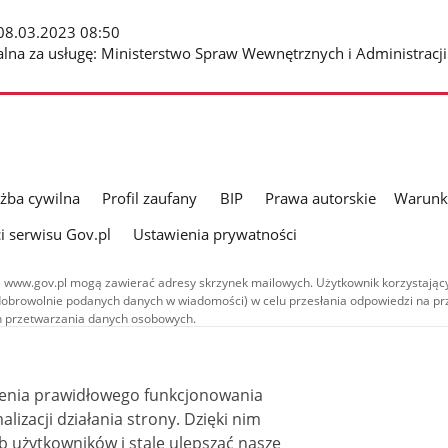
: 08.03.2023 08:50
alna za usługę: Ministerstwo Spraw Wewnętrznych i Administracji
użba cywilna
Profil zaufany
BIP
Prawa autorskie
Warunki
i serwisu Gov.pl
Ustawienia prywatności
 www.gov.pl mogą zawierać adresy skrzynek mailowych. Użytkownik korzystający
dobrowolnie podanych danych w wiadomości) w celu przesłania odpowiedzi na prz
ach przetwarzania danych osobowych.
we publikowane w serwisie (z wyłączeniem treści audiowizualnych), są
 na licencji typu Creative Commons: uznanie autorstwa - na tych samych
 (CC BY-SA 4.0). Materiały audiowizualne, w tym zdjęcia, materiały audio i wideo
ienia prawidłowego funkcjonowania
ane na licencji typu Creative Commons: uznanie autorstwa użycie niekomercyjne 
ależnych 4.0 (CC BY-NC-ND 4.0), o ile nie jest to stwierdzone inaczej.
i działania strony. Dzięki nim
 użytkowników i stale ulepszać nasze