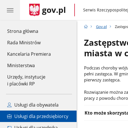
gov.pl
gov.pl
Serwis Rzeczypospolitej
Gov.pl
Zastęps
gov.pl
Strona główna
Zastępstwo
Rada Ministrów
miasta w c
Kancelaria Premiera
Ministerstwa
Podczas choroby wójta
pełni zastępca. W gmi
Urzędy, instytucje
pierwszy zastępca.
i placówki RP
Informacje:
Rozwiązanie można zas
pracy z powodu chorob
Usługi dla obywatela
Kto może skorzyst
Usługi dla przedsiębiorcy
Usługi dla urzędnika