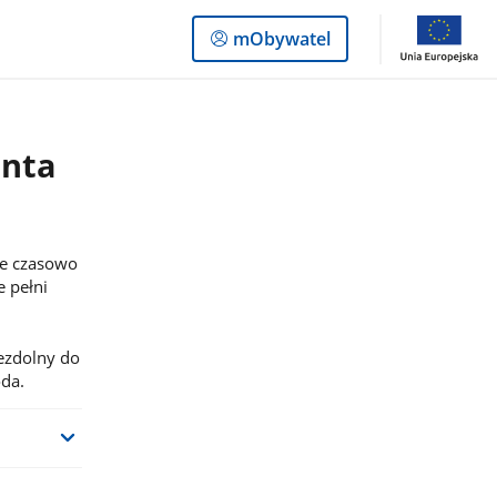
Logowanie
mObywatel
do
panelu
enta
te czasowo
e pełni
iezdolny do
oda.