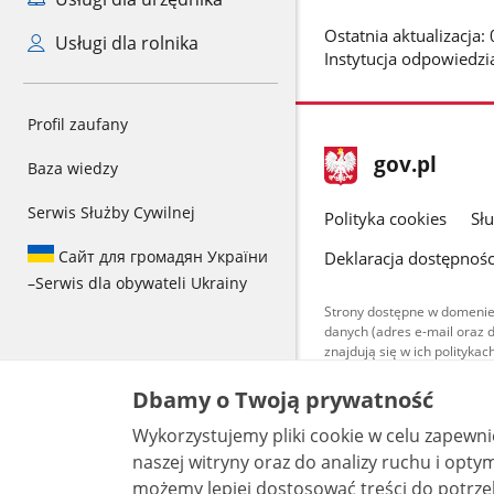
Ostatnia aktualizacja
Usługi dla rolnika
Instytucja odpowiedzi
Profil zaufany
stopka
Strona
gov.pl
Baza wiedzy
gov.pl
główna
Serwis Służby Cywilnej
gov.pl
Polityka cookies
Sł
Сайт для громадян України
Deklaracja dostępnośc
–
Serwis dla obywateli Ukrainy
Strony dostępne w domenie
danych (adres e-mail oraz 
znajdują się w ich polityk
Treści teksto
Dbamy o Twoją prywatność
udostępniane
warunkach 4.0
Wykorzystujemy pliki cookie w celu zapewn
są udostępni
bez utworów z
naszej witryny oraz do analizy ruchu i optymalizacj
możemy lepiej dostosować treści do potrzeb