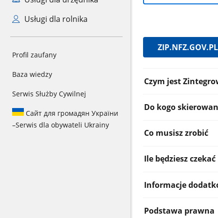
Usługi dla rolnika
ZIP.NFZ.GOV.PL
Profil zaufany
Informacje:
Baza wiedzy
Czym jest Zintegro
Serwis Służby Cywilnej
Do kogo skierowany
Сайт для громадян України
–
Serwis dla obywateli Ukrainy
Co musisz zrobić
Ile będziesz czekać
Informacje dodat
Podstawa prawna