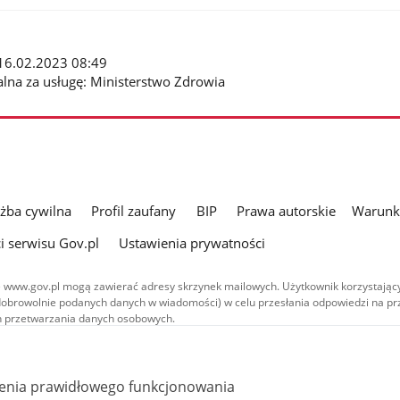
: 16.02.2023 08:49
alna za usługę: Ministerstwo Zdrowia
użba cywilna
Profil zaufany
BIP
Prawa autorskie
Warunki
i serwisu Gov.pl
Ustawienia prywatności
 www.gov.pl mogą zawierać adresy skrzynek mailowych. Użytkownik korzystający
dobrowolnie podanych danych w wiadomości) w celu przesłania odpowiedzi na prz
ach przetwarzania danych osobowych.
we publikowane w serwisie (z wyłączeniem treści audiowizualnych), są
 na licencji typu Creative Commons: uznanie autorstwa - na tych samych
 (CC BY-SA 4.0). Materiały audiowizualne, w tym zdjęcia, materiały audio i wideo
ienia prawidłowego funkcjonowania
ane na licencji typu Creative Commons: uznanie autorstwa użycie niekomercyjne 