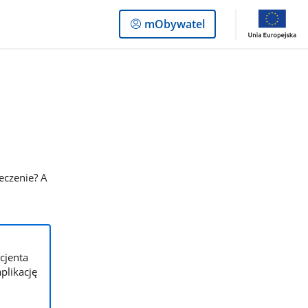
Logowanie
mObywatel
do
panelu
leczenie? A
cjenta
plikację