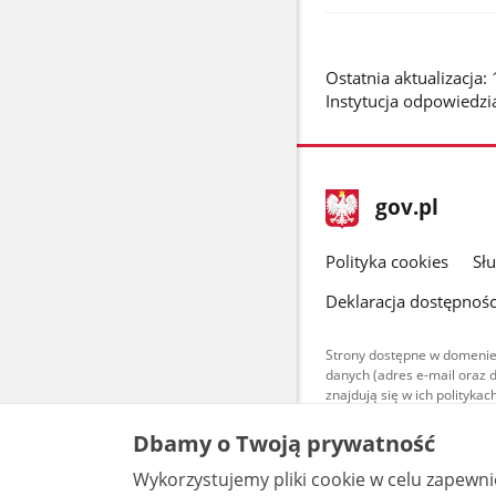
Ostatnia aktualizacja
Instytucja odpowiedzi
stopka
Strona
gov.pl
gov.pl
główna
gov.pl
Polityka cookies
Sł
Deklaracja dostępnośc
Strony dostępne w domenie
danych (adres e-mail oraz 
znajdują się w ich polityk
Treści teksto
Dbamy o Twoją prywatność
udostępniane
warunkach 4.0
Wykorzystujemy pliki cookie w celu zapewn
są udostępni