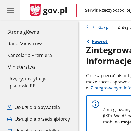
gov.pl
gov.pl
Serwis Rzeczypospolitej
Gov.pl
Zintegr
gov.pl
Strona główna
Powrót
Rada Ministrów
Zintegrow
Kancelaria Premiera
informacje
Ministerstwa
Chcesz poznać historię
Urzędy, instytucje
może chcesz sprawdzić
i placówki RP
w
Zintegrowanym Info
Usługi dla obywatela
Zintegrowany 
(IKP). Wejdź 
Usługi dla przedsiębiorcy
mobilną
moj
Usługi dla urzędnika