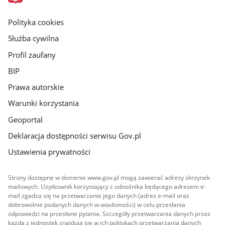
główna
gov.pl
Polityka cookies
Służba cywilna
Profil zaufany
BIP
Prawa autorskie
Warunki korzystania
Geoportal
Deklaracja dostępności serwisu Gov.pl
Ustawienia prywatności
Strony dostępne w domenie www.gov.pl mogą zawierać adresy skrzynek
mailowych. Użytkownik korzystający z odnośnika będącego adresem e-
mail zgadza się na przetwarzanie jego danych (adres e-mail oraz
dobrowolnie podanych danych w wiadomości) w celu przesłania
odpowiedzi na przesłane pytania. Szczegóły przetwarzania danych przez
każdą z jednostek znajdują się w ich politykach przetwarzania danych