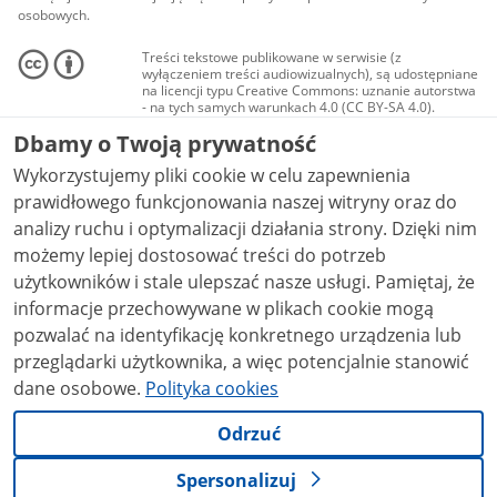
osobowych.
Treści tekstowe publikowane w serwisie (z
wyłączeniem treści audiowizualnych), są udostępniane
na licencji typu Creative Commons: uznanie autorstwa
- na tych samych warunkach 4.0 (CC BY-SA 4.0).
Materiały audiowizualne, w tym zdjęcia, materiały
Dbamy o Twoją prywatność
audio i wideo, są udostępniane na licencji typu
Creative Commons: uznanie autorstwa użycie
Wykorzystujemy pliki cookie w celu zapewnienia
niekomercyjne - bez utworów zależnych 4.0 (CC BY-
NC-ND 4.0), o ile nie jest to stwierdzone inaczej.
prawidłowego funkcjonowania naszej witryny oraz do
analizy ruchu i optymalizacji działania strony. Dzięki nim
możemy lepiej dostosować treści do potrzeb
użytkowników i stale ulepszać nasze usługi. Pamiętaj, że
informacje przechowywane w plikach cookie mogą
pozwalać na identyfikację konkretnego urządzenia lub
przeglądarki użytkownika, a więc potencjalnie stanowić
dane osobowe.
Polityka cookies
Odrzuć
Spersonalizuj