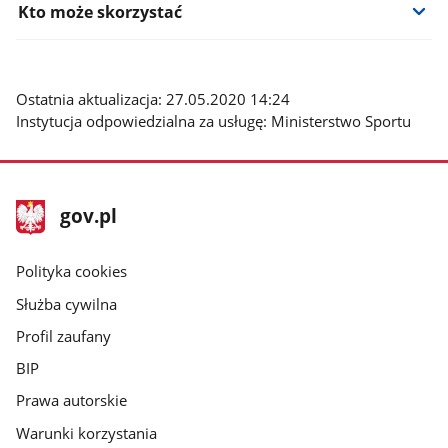
Kto może skorzystać
Ostatnia aktualizacja: 27.05.2020 14:24
Instytucja odpowiedzialna za usługę: Ministerstwo Sportu
stopka
Strona
gov.pl
gov.pl
główna
gov.pl
Polityka cookies
Służba cywilna
Profil zaufany
BIP
Prawa autorskie
Warunki korzystania