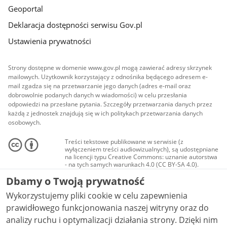
Geoportal
Deklaracja dostępności serwisu Gov.pl
Ustawienia prywatności
Strony dostępne w domenie www.gov.pl mogą zawierać adresy skrzynek
mailowych. Użytkownik korzystający z odnośnika będącego adresem e-
mail zgadza się na przetwarzanie jego danych (adres e-mail oraz
dobrowolnie podanych danych w wiadomości) w celu przesłania
odpowiedzi na przesłane pytania. Szczegóły przetwarzania danych przez
każdą z jednostek znajdują się w ich politykach przetwarzania danych
osobowych.
Treści tekstowe publikowane w serwisie (z
wyłączeniem treści audiowizualnych), są udostępniane
na licencji typu Creative Commons: uznanie autorstwa
- na tych samych warunkach 4.0 (CC BY-SA 4.0).
Materiały audiowizualne, w tym zdjęcia, materiały
Dbamy o Twoją prywatność
audio i wideo, są udostępniane na licencji typu
Creative Commons: uznanie autorstwa użycie
Wykorzystujemy pliki cookie w celu zapewnienia
niekomercyjne - bez utworów zależnych 4.0 (CC BY-
NC-ND 4.0), o ile nie jest to stwierdzone inaczej.
prawidłowego funkcjonowania naszej witryny oraz do
analizy ruchu i optymalizacji działania strony. Dzięki nim