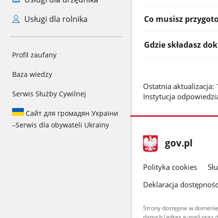
Co musisz przygot
Usługi dla rolnika
Gdzie składasz do
Profil zaufany
Baza wiedzy
Ostatnia aktualizacja
Serwis Służby Cywilnej
Instytucja odpowiedzia
Сайт для громадян України
–
Serwis dla obywateli Ukrainy
stopka
Strona
gov.pl
gov.pl
główna
gov.pl
Polityka cookies
Sł
Deklaracja dostępnośc
Strony dostępne w domenie
danych (adres e-mail oraz 