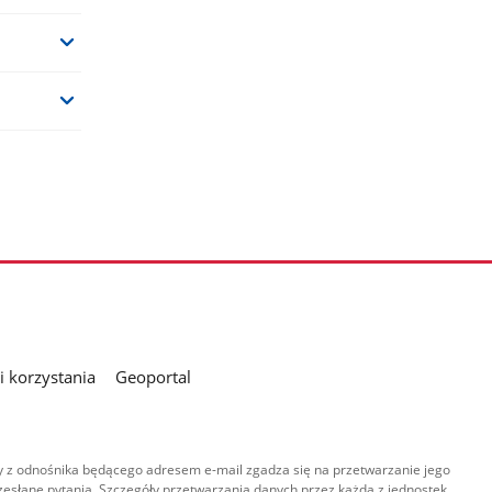
 korzystania
Geoportal
 z odnośnika będącego adresem e-mail zgadza się na przetwarzanie jego
esłane pytania. Szczegóły przetwarzania danych przez każdą z jednostek