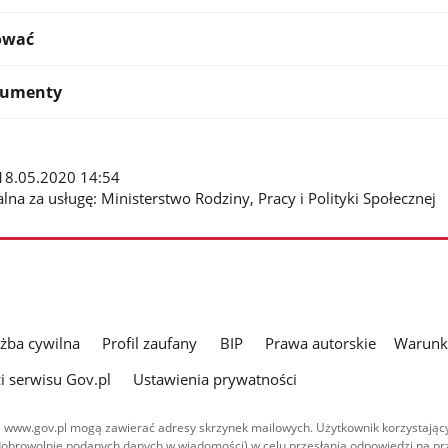
ować
kumenty
: 18.05.2020 14:54
lna za usługę: Ministerstwo Rodziny, Pracy i Polityki Społecznej
użba cywilna
Profil zaufany
BIP
Prawa autorskie
Warunki
i serwisu Gov.pl
Ustawienia prywatności
 www.gov.pl mogą zawierać adresy skrzynek mailowych. Użytkownik korzystający
dobrowolnie podanych danych w wiadomości) w celu przesłania odpowiedzi na prz