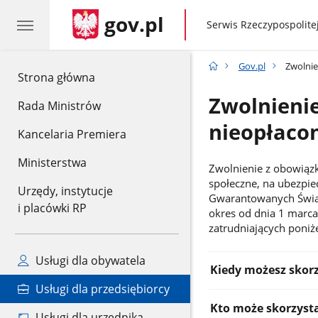
gov.pl
gov.pl
Serwis Rzeczypospolitej
Gov.pl
Zwolnie
gov.pl
Strona główna
Zwolnienie
Rada Ministrów
nieopłaco
Kancelaria Premiera
Ministerstwa
Zwolnienie z obowiązk
społeczne, na ubezpie
Urzędy, instytucje
Gwarantowanych Świa
i placówki RP
okres od dnia 1 marca
zatrudniających poniż
Informacje:
Usługi dla obywatela
Kiedy możesz skor
Usługi dla przedsiębiorcy
Kto może skorzyst
Usługi dla urzędnika