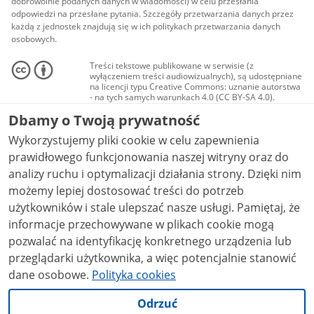
dobrowolnie podanych danych w wiadomości) w celu przesłania
odpowiedzi na przesłane pytania. Szczegóły przetwarzania danych przez
każdą z jednostek znajdują się w ich politykach przetwarzania danych
osobowych.
Treści tekstowe publikowane w serwisie (z
wyłączeniem treści audiowizualnych), są udostępniane
na licencji typu Creative Commons: uznanie autorstwa
- na tych samych warunkach 4.0 (CC BY-SA 4.0).
Materiały audiowizualne, w tym zdjęcia, materiały
Dbamy o Twoją prywatność
audio i wideo, są udostępniane na licencji typu
Creative Commons: uznanie autorstwa użycie
Wykorzystujemy pliki cookie w celu zapewnienia
niekomercyjne - bez utworów zależnych 4.0 (CC BY-
NC-ND 4.0), o ile nie jest to stwierdzone inaczej.
prawidłowego funkcjonowania naszej witryny oraz do
analizy ruchu i optymalizacji działania strony. Dzięki nim
możemy lepiej dostosować treści do potrzeb
użytkowników i stale ulepszać nasze usługi. Pamiętaj, że
informacje przechowywane w plikach cookie mogą
pozwalać na identyfikację konkretnego urządzenia lub
przeglądarki użytkownika, a więc potencjalnie stanowić
dane osobowe.
Polityka cookies
Odrzuć