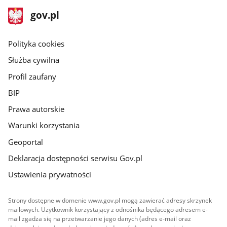
stopka
Strona
gov.pl
gov.pl
główna
gov.pl
Polityka cookies
Służba cywilna
Profil zaufany
BIP
Prawa autorskie
Warunki korzystania
Geoportal
Deklaracja dostępności serwisu Gov.pl
Ustawienia prywatności
Strony dostępne w domenie www.gov.pl mogą zawierać adresy skrzynek
mailowych. Użytkownik korzystający z odnośnika będącego adresem e-
mail zgadza się na przetwarzanie jego danych (adres e-mail oraz