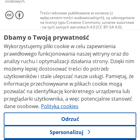
osobowych.
Treści tekstowe publikowane w serwisie (z
wyłączeniem treści audiowizualnych), są udostępniane
na licencji typu Creative Commons: uznanie autorstwa
- na tych samych warunkach 4.0 (CC BY-SA 4.0).
Materiały audiowizualne, w tym zdjęcia, materiały
Dbamy o Twoją prywatność
audio i wideo, są udostępniane na licencji typu
Creative Commons: uznanie autorstwa użycie
Wykorzystujemy pliki cookie w celu zapewnienia
niekomercyjne - bez utworów zależnych 4.0 (CC BY-
NC-ND 4.0), o ile nie jest to stwierdzone inaczej.
prawidłowego funkcjonowania naszej witryny oraz do
analizy ruchu i optymalizacji działania strony. Dzięki nim
możemy lepiej dostosować treści do potrzeb
użytkowników i stale ulepszać nasze usługi. Pamiętaj, że
informacje przechowywane w plikach cookie mogą
pozwalać na identyfikację konkretnego urządzenia lub
przeglądarki użytkownika, a więc potencjalnie stanowić
dane osobowe.
Polityka cookies
Odrzuć
Spersonalizuj