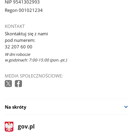
NIP 9541302993
Regon 001021234
KONTAKT
Skontaktuj się z nami
pod numerem:
32 207 60 00
W dni robocze
w godzinach: 7:00-15:00 (pon.-pt.)
MEDIA SPOŁECZNOŚCIOWE:
Na skróty
stopka
Strona
gov.pl
gov.pl