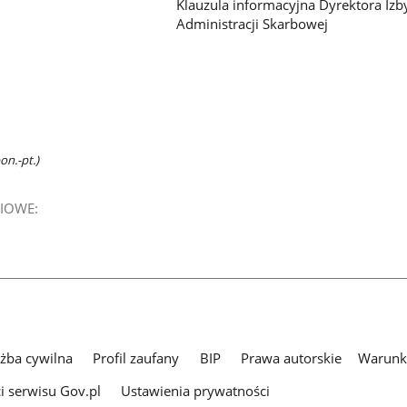
Klauzula informacyjna Dyrektora Izb
Administracji Skarbowej
on.-pt.)
IOWE:
użba cywilna
Profil zaufany
BIP
Prawa autorskie
Warunki
i serwisu Gov.pl
Ustawienia prywatności