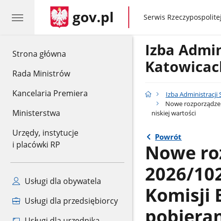
gov.pl
gov.pl
Serwis Rzeczypospolitej
Izba Admin
gov.pl
Strona główna
Katowicac
Rada Ministrów
Kancelaria Premiera
Izba Administracji
Nowe rozporządzenie
Ministerstwa
niskiej wartości
Urzędy, instytucje
Powrót
i placówki RP
Nowe roz
2026/102
Usługi dla obywatela
Komisji 
Usługi dla przedsiębiorcy
pobiera
Usługi dla urzędnika