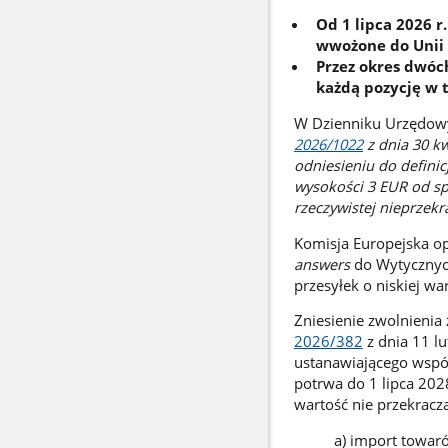
Od 1 lipca 2026 r
wwożone do Unii E
Przez okres dwóch
każdą pozycję w t
W Dzienniku Urzędow
2026/1022
z dnia 30 k
odniesieniu do defini
wysokości 3 EUR od sp
rzeczywistej nieprzekr
Komisja Europejska o
answers
do Wytycznych
przesyłek o niskiej war
Zniesienie zwolnienia 
2026/382
z dnia 11 l
ustanawiającego wspól
potrwa do 1 lipca 2028
wartość nie przekracz
a) import towaró