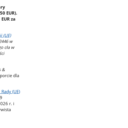
ary
50 EUR).
3 EUR za
i (UE)
/2446 w
o cła w
ści
s &
orcie dla
 Rady (UE)
09
26 r. i
ywista