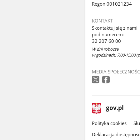
Regon 001021234
KONTAKT
Skontaktuj się z nami
pod numerem:
32 207 60 00
W dni robocze
w godzinach: 7:00-15:00 (p
MEDIA SPOŁECZNOŚC
stopka
Strona
gov.pl
gov.pl
główna
gov.pl
Polityka cookies
Sł
Deklaracja dostępnośc