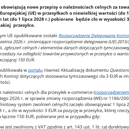
. obowiązują nowe przepisy o należnościach celnych za tow
uropejskiej (UE) w przesyłkach o niewielkiej wartości (do 1
 lat (do 1 lipca 2028 r.) pobierane będzie cło w wysokości 
akiej przesyłce.
ym UE opublikowane zostało
Rozporządzenie Delegowane Komisj
wietnia 2026 r. zmieniające rozporządzenie delegowane (UE) 2015
cji, zgłoszeń celnych i elementów danych dotyczących tymczasoweg
rzedaży na odległość towarów przywożonych w przesyłce o warto
aczającej 150 EUR
.
publikowała w
portalu
również Aktualizację dokumentu
Question
 Komisji dotyczących stosowania tymczasowego cła 3 EUR w imp
tości.
z należności celnych dla przesyłek e-commerce (
rozporządzeniem
utego 2026 r. w sprawie zmiany rozporządzenia (WE) nr 1186/20
notowy system zwolnień celnych) zaczęło obowiązywać 1 lipca 20
 r., a cło w wysokości 3 EUR za pozycję w przesyłce, której rzecz
a łącznie 150 EUR, pobierane jest w przypadku gdy:
w jest zwolniony z VAT zgodnie z art. 143 ust. 1 lit. ca) dyrektywy