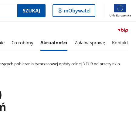
Logowanie
SZUKAJ
mObywatel
do
panelu
bie
Co robimy
Aktualności
Załatw sprawę
Kontakt
yczących pobierania tymczasowej opłaty celnej 3 EUR od przesyłek o
)
eń