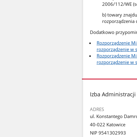
2006/112/WE (sc
b) towary znajdu
rozporządzenia 
Dodatkowo przypomin
Rozporządzenie Min
rozporządzenie w s
Rozporządzenie Min
rozporządzenie w 
stopka
Izba Administracj
ADRES
ul. Konstantego Damr
40-022 Katowice
NIP 9541302993