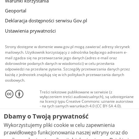
Warunki korzystania
Geoportal
Deklaracja dostępności serwisu Gov.pl
Ustawienia prywatności
Strony dostępne w domenie www.gov.pl mogą zawierać adresy skrzynek
mailowych. Użytkownik korzystający z odnośnika będącego adresem e-
mail zgadza się na przetwarzanie jego danych (adres e-mail oraz
dobrowolnie podanych danych w wiadomości) w celu przesłania
odpowiedzi na przesłane pytania. Szczegóły przetwarzania danych przez
każdą z jednostek znajdują się w ich politykach przetwarzania danych
osobowych.
Treści tekstowe publikowane w serwisie (z
wyłączeniem treści audiowizualnych), są udostępniane
na licencji typu Creative Commons: uznanie autorstwa
- na tych samych warunkach 4.0 (CC BY-SA 4.0).
Materiały audiowizualne, w tym zdjęcia, materiały
Dbamy o Twoją prywatność
audio i wideo, są udostępniane na licencji typu
Creative Commons: uznanie autorstwa użycie
Wykorzystujemy pliki cookie w celu zapewnienia
niekomercyjne - bez utworów zależnych 4.0 (CC BY-
NC-ND 4.0), o ile nie jest to stwierdzone inaczej.
prawidłowego funkcjonowania naszej witryny oraz do