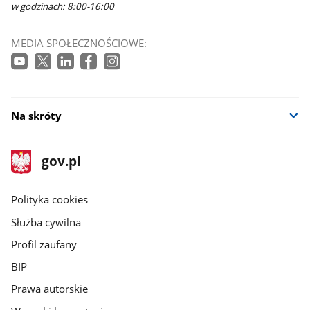
w godzinach: 8:00-16:00
MEDIA SPOŁECZNOŚCIOWE:
Na skróty
stopka
Strona
gov.pl
gov.pl
główna
gov.pl
Polityka cookies
Służba cywilna
Profil zaufany
BIP
Prawa autorskie