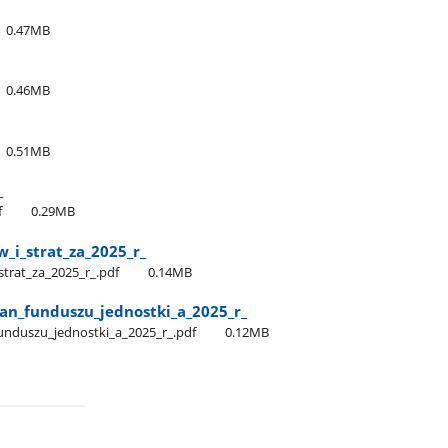
0.47MB
0.46MB
0.51MB
_
f
0.29MB
i​_strat​_za​_2025​_r​_
rat​_za​_2025​_r​_.pdf
0.14MB
n​_funduszu​_jednostki​_a​_2025​_r​_
nduszu​_jednostki​_a​_2025​_r​_.pdf
0.12MB