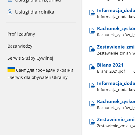
Informacja​_dod
Usługi dla rolnika
Informacja​_dodatko
Rachunek​_zysków​_
Profil zaufany
Rachunek​_zysków​_i​_s
Baza wiedzy
Zestawienie​_zmia
Zestawienie​_zmian​_w
Serwis Służby Cywilnej
Bilans​_2021
Сайт для громадян України
Bilans​_2021.pdf
–
Serwis dla obywateli Ukrainy
Informacja​_dod
Informacja​_dodatkow
Rachunek​_zysków​
Rachunek​_zysków​_i​_
Zestawienie​_zmi
Zestawienie​_zmian​_w