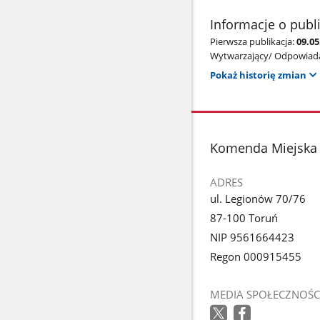
Informacje o publ
Pierwsza publikacja:
09.05
Wytwarzający/ Odpowiada
Pokaż historię zmian
stopka
Komenda Miejska 
ADRES
ul. Legionów 70/76
87-100 Toruń
NIP 9561664423
Regon 000915455
MEDIA SPOŁECZNOŚC