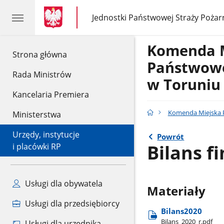
gov.pl
gov.pl
Jednostki Państwowej Straży Pożar
gov.pl
Jednostki
Państwowej
Straży
Komenda 
Pożarnej
gov.pl
Strona główna
Państwowe
Rada Ministrów
w Toruniu
Kancelaria Premiera
Komenda Miejska P
Ministerstwa
Urzędy, instytucje
Powrót
Bilans f
i placówki RP
Usługi dla obywatela
Materiały
Usługi dla przedsiębiorcy
Bilans2020
Bilans​_2020​_r.pdf
Usługi dla urzędnika