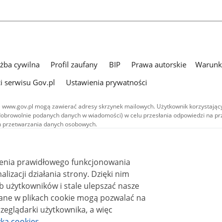
użba cywilna
Profil zaufany
BIP
Prawa autorskie
Warunki
i serwisu Gov.pl
Ustawienia prywatności
 www.gov.pl mogą zawierać adresy skrzynek mailowych. Użytkownik korzystający
dobrowolnie podanych danych w wiadomości) w celu przesłania odpowiedzi na prz
ach przetwarzania danych osobowych.
we publikowane w serwisie (z wyłączeniem treści audiowizualnych), są
 na licencji typu Creative Commons: uznanie autorstwa - na tych samych
 (CC BY-SA 4.0). Materiały audiowizualne, w tym zdjęcia, materiały audio i wideo
ienia prawidłowego funkcjonowania
ane na licencji typu Creative Commons: uznanie autorstwa użycie niekomercyjne 
ależnych 4.0 (CC BY-NC-ND 4.0), o ile nie jest to stwierdzone inaczej.
i działania strony. Dzięki nim
 użytkowników i stale ulepszać nasze
zeglądarki użytkownika, a więc
yka cookies