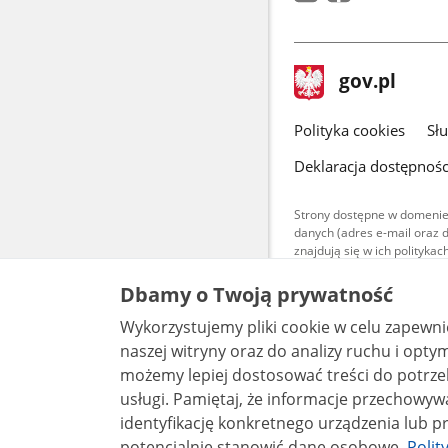
stopka
Strona
gov.pl
gov.pl
główna
gov.pl
Polityka cookies
Sł
Deklaracja dostępnośc
Strony dostępne w domenie
danych (adres e-mail oraz 
znajdują się w ich polityk
Treści teksto
Dbamy o Twoją prywatność
udostępniane
warunkach 4.0
Wykorzystujemy pliki cookie w celu zapewn
są udostępni
bez utworów z
naszej witryny oraz do analizy ruchu i optymalizacj
możemy lepiej dostosować treści do potrzeb
usługi. Pamiętaj, że informacje przechowywane w plikach cookie mogą pozwalać na
identyfikację konkretnego urządzenia lub pr
potencjalnie stanowić dane osobowe.
Polit