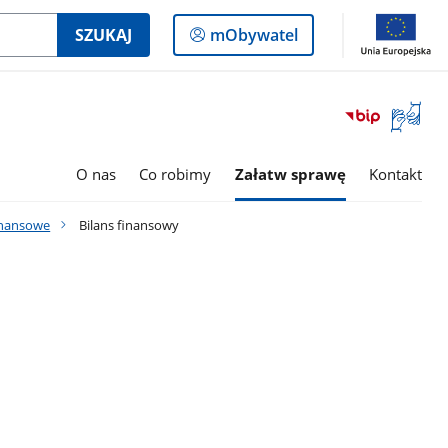
Logowanie
SZUKAJ
mObywatel
do
panelu
Otwórz
okno
z
tłumac
O nas
Co robimy
Załatw sprawę
Kontakt
języka
migowe
inansowe
Bilans finansowy