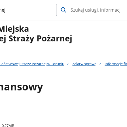
nej
Miejska
j Straży Pożarnej
aństwowej Straży Pożarnej w Toruniu
Załatw sprawę
Informacje f
inansowy
0.27MB