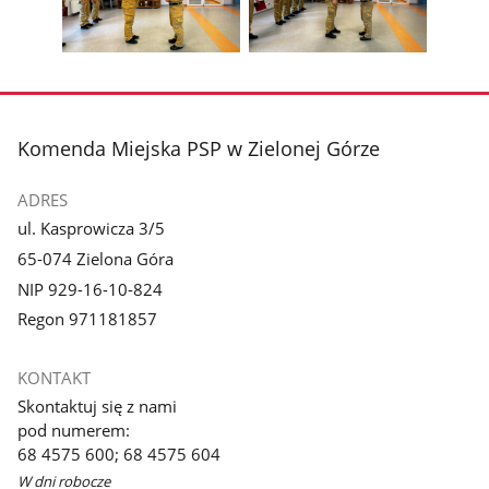
z
z
zdjęcia
zdjęc
galerii.
galerii.
Pokaż
Pokaż
zdjęcie
zdjęcie
3
4
z
z
stopka
Komenda Miejska PSP w Zielonej Górze
galerii.
galerii.
ADRES
ul. Kasprowicza 3/5
65-074 Zielona Góra
NIP 929-16-10-824
Regon 971181857
KONTAKT
Skontaktuj się z nami
pod numerem:
68 4575 600; 68 4575 604
W dni robocze