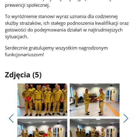
prewencji społecznej.
To wyróżnienie stanowi wyraz uznania dla codziennej
służby strażaków, ich stałego podnoszenia kwalifikacji oraz
gotowości do podejmowania działań w najtrudniejszych
sytuacjach.
Serdecznie gratulujemy wszystkim nagrodzonym
funkcjonariuszom!
Zdjęcia (5)
Pokaż
Pokaż
zdjęcie
zdjęcie
Pokaż
Poka
1
2
poprzednie
nest