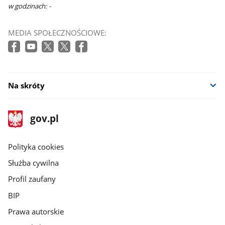
w godzinach: -
MEDIA SPOŁECZNOŚCIOWE:
Na skróty
stopka
Strona
gov.pl
gov.pl
główna
gov.pl
Polityka cookies
Służba cywilna
Profil zaufany
BIP
Prawa autorskie