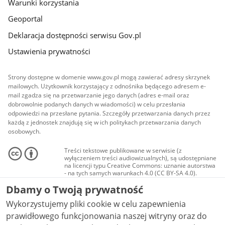
Warunki korzystania
Geoportal
Deklaracja dostępności serwisu Gov.pl
Ustawienia prywatności
Strony dostępne w domenie www.gov.pl mogą zawierać adresy skrzynek
mailowych. Użytkownik korzystający z odnośnika będącego adresem e-
mail zgadza się na przetwarzanie jego danych (adres e-mail oraz
dobrowolnie podanych danych w wiadomości) w celu przesłania
odpowiedzi na przesłane pytania. Szczegóły przetwarzania danych przez
każdą z jednostek znajdują się w ich politykach przetwarzania danych
osobowych.
Treści tekstowe publikowane w serwisie (z
wyłączeniem treści audiowizualnych), są udostępniane
na licencji typu Creative Commons: uznanie autorstwa
- na tych samych warunkach 4.0 (CC BY-SA 4.0).
Materiały audiowizualne, w tym zdjęcia, materiały
Dbamy o Twoją prywatność
audio i wideo, są udostępniane na licencji typu
Creative Commons: uznanie autorstwa użycie
Wykorzystujemy pliki cookie w celu zapewnienia
niekomercyjne - bez utworów zależnych 4.0 (CC BY-
NC-ND 4.0), o ile nie jest to stwierdzone inaczej.
prawidłowego funkcjonowania naszej witryny oraz do