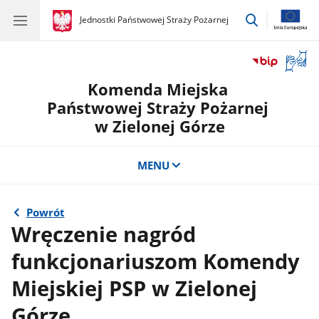
przejdź
gov.pl
Jednostki Państwowej Straży Pożarnej
gov.pl
Jednostki
do
Państwowej
wyszukiwar
Straży
Otwór
Pożarnej
okno
Komenda Miejska
z
tłuma
Państwowej Straży Pożarnej
języka
w Zielonej Górze
migow
MENU
Powrót
Wręczenie nagród
funkcjonariuszom Komendy
Miejskiej PSP w Zielonej
Górze