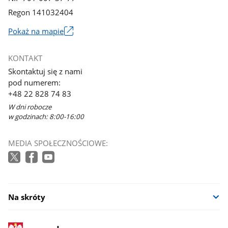
Regon 141032404
Pokaż na mapie
Link
otworzy
KONTAKT
się
Skontaktuj się z nami
w
pod numerem:
nowym
+48 22 828 74 83
oknie
W dni robocze
w godzinach: 8:00-16:00
MEDIA SPOŁECZNOŚCIOWE:
Na skróty
stopka