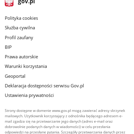
Strona
gov.pl
gov.pl
główna
gov.pl
Polityka cookies
Służba cywilna
Profil zaufany
BIP
Prawa autorskie
Warunki korzystania
Geoportal
Deklaracja dostępności serwisu Gov.pl
Ustawienia prywatności
Strony dostępne w domenie www.gov.pl mogą zawierać adresy skrzynek
mailowych. Użytkownik korzystający z odnośnika będącego adresem e-
mail zgadza się na przetwarzanie jego danych (adres e-mail oraz
dobrowolnie podanych danych w wiadomości) w celu przesłania
odpowiedzi na przesłane pytania. Szczegóły przetwarzania danych przez