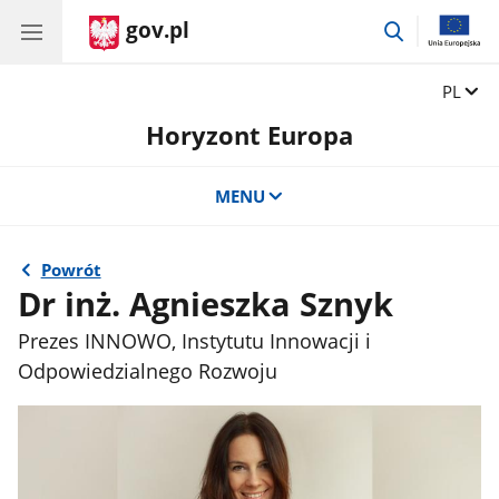
gov.pl
przejdź
do
wyszukiwar
Zmień 
PL
Horyzont Europa
MENU
Powrót
Dr inż. Agnieszka Sznyk
Prezes INNOWO, Instytutu Innowacji i
Odpowiedzialnego Rozwoju