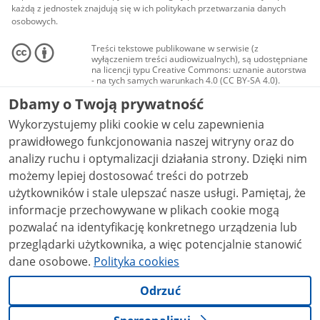
każdą z jednostek znajdują się w ich politykach przetwarzania danych
osobowych.
Treści tekstowe publikowane w serwisie (z
wyłączeniem treści audiowizualnych), są udostępniane
na licencji typu Creative Commons: uznanie autorstwa
- na tych samych warunkach 4.0 (CC BY-SA 4.0).
Materiały audiowizualne, w tym zdjęcia, materiały
Dbamy o Twoją prywatność
audio i wideo, są udostępniane na licencji typu
Creative Commons: uznanie autorstwa użycie
Wykorzystujemy pliki cookie w celu zapewnienia
niekomercyjne - bez utworów zależnych 4.0 (CC BY-
NC-ND 4.0), o ile nie jest to stwierdzone inaczej.
prawidłowego funkcjonowania naszej witryny oraz do
analizy ruchu i optymalizacji działania strony. Dzięki nim
możemy lepiej dostosować treści do potrzeb
użytkowników i stale ulepszać nasze usługi. Pamiętaj, że
informacje przechowywane w plikach cookie mogą
pozwalać na identyfikację konkretnego urządzenia lub
przeglądarki użytkownika, a więc potencjalnie stanowić
dane osobowe.
Polityka cookies
Odrzuć