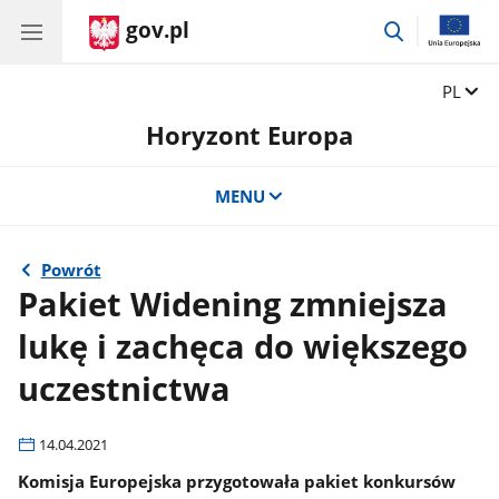
gov.pl
przejdź
do
wyszukiwar
Zmień 
PL
Horyzont Europa
MENU
Powrót
Pakiet Widening zmniejsza
lukę i zachęca do większego
uczestnictwa
14.04.2021
Komisja Europejska przygotowała pakiet konkursów