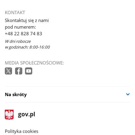
Link
otworzy
KONTAKT
się
Skontaktuj się z nami
w
pod numerem:
nowym
+48 22 828 74 83
oknie
W dni robocze
w godzinach: 8:00-16:00
MEDIA SPOŁECZNOŚCIOWE:
Na skróty
stopka
Strona
gov.pl
gov.pl
główna
gov.pl
Polityka cookies