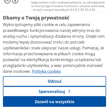
wyłączeniem treści audiowizualnych), są udostępniane
na licencji typu Creative Commons: uznanie autorstwa
- na tych samych warunkach 4.0 (CC BY-SA 4.0).
Materiały audiowizualne, w tym zdjęcia, materiały
Dbamy o Twoją prywatność
audio i wideo, są udostępniane na licencji typu
Creative Commons: uznanie autorstwa użycie
Wykorzystujemy pliki cookie w celu zapewnienia
niekomercyjne - bez utworów zależnych 4.0 (CC BY-
NC-ND 4.0), o ile nie jest to stwierdzone inaczej.
prawidłowego funkcjonowania naszej witryny oraz do
analizy ruchu i optymalizacji działania strony. Dzięki nim
możemy lepiej dostosować treści do potrzeb
użytkowników i stale ulepszać nasze usługi. Pamiętaj, że
informacje przechowywane w plikach cookie mogą
pozwalać na identyfikację konkretnego urządzenia lub
przeglądarki użytkownika, a więc potencjalnie stanowić
dane osobowe.
Polityka cookies
Odrzuć
Spersonalizuj
Zezwól na wszystkie