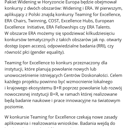
Pakiet Widening w Horyzoncie Europa będzie obejmował
konkursy z dwóch obszarów: Widening i ERA. W pierwszym,
aplikujący z Polski znajdą konkursy Teaming for Excellence,
ERA Chairs, Twinning, COST, Excellence Hubs, European
Excellence Initiative, ERA Fellowships czy ERA Talents.
W obszarze ERA możemy się spodziewać kilkudziesięciu
konkursów tematycznych z takich obszarów jak np. otwarty
dostęp (open access), odpowiedzialne badania (RRI), czy
równość płci (gender equality).
Teaming for Excellence to konkurs przeznaczony dla
instytucji, które planują powołanie nowych lub
unowocześnienie istniejących Centrów Doskonałości. Celem
każdego projektu powinno być wzmocnienie lokalnego
i krajowego ekosystemu B+R poprzez powołanie lub rozwój
nowoczesnej instytucji B+R, w ramach której realizowane
będą badanie naukowe i prace innowacyjne na światowym
poziomie.
W konkursie Teaming for Excellence czekają nowe zasady
aplikowania i realizowania wniosków. Badania wejdą do