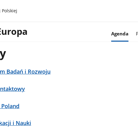
 Polskiej
Europa
Agenda
P
y
m Badań i Rozwoju
ontaktowy
 Poland
acji i Nauki