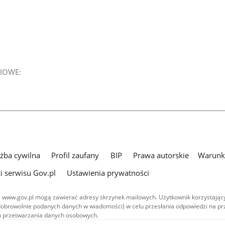
IOWE:
użba cywilna
Profil zaufany
BIP
Prawa autorskie
Warunki
i serwisu Gov.pl
Ustawienia prywatności
 www.gov.pl mogą zawierać adresy skrzynek mailowych. Użytkownik korzystający
dobrowolnie podanych danych w wiadomości) w celu przesłania odpowiedzi na prz
ach przetwarzania danych osobowych.