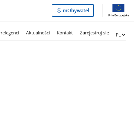
Logowanie
mObywatel
do
panelu
relegenci
Aktualności
Kontakt
Zarejestruj się
Zmień ję
PL