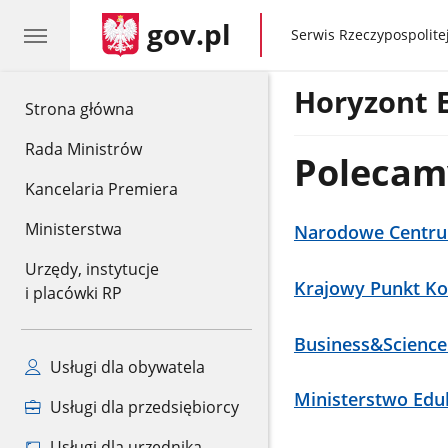
gov.pl
gov.pl
Serwis Rzeczypospolitej
Horyzont 
gov.pl
Strona główna
Rada Ministrów
Polecam
Kancelaria Premiera
Ministerstwa
Narodowe Centru
Urzędy, instytucje
Krajowy Punkt K
i placówki RP
Business&Science
Usługi dla obywatela
Ministerstwo Eduk
Usługi dla przedsiębiorcy
Usługi dla urzędnika