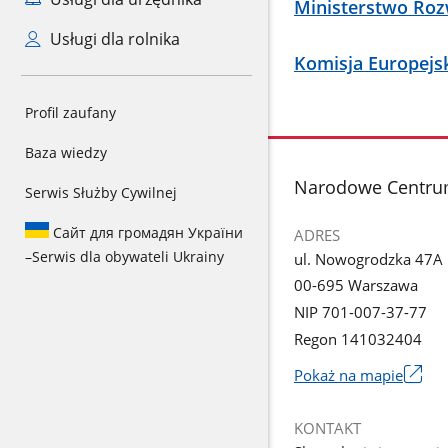
Ministerstwo Rozw
Usługi dla rolnika
Komisja Europejs
Profil zaufany
Baza wiedzy
stopka
Narodowe Centrum
Serwis Służby Cywilnej
Сайт для громадян України
ADRES
–
Serwis dla obywateli Ukrainy
ul. Nowogrodzka 47A
00-695 Warszawa
NIP 701-007-37-77
Regon 141032404
Pokaż na mapie
Link
otworzy
KONTAKT
się