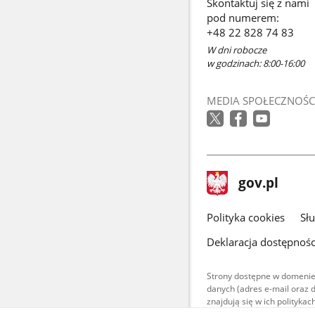
Skontaktuj się z nami
w
pod numerem:
nowym
+48 22 828 74 83
oknie
W dni robocze
w godzinach: 8:00-16:00
MEDIA SPOŁECZNOŚC
stopka
Strona
gov.pl
gov.pl
główna
gov.pl
Polityka cookies
Sł
Deklaracja dostępnośc
Strony dostępne w domenie
danych (adres e-mail oraz 
znajdują się w ich polityk