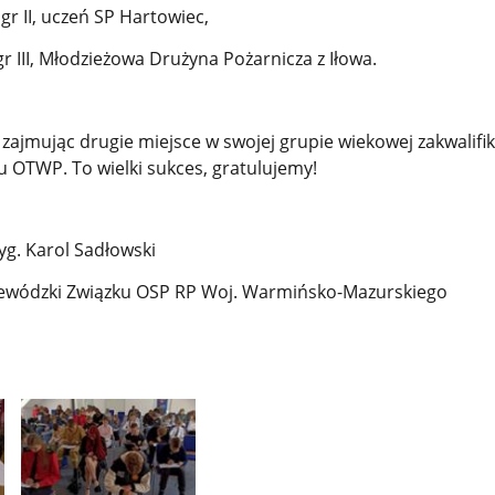
r II, uczeń SP Hartowiec,
r III, Młodzieżowa Drużyna Pożarnicza z Iłowa.
zajmując drugie miejsce w swojej grupie wiekowej zakwalifik
u OTWP. To wielki sukces, gratulujemy!
yg. Karol Sadłowski
ewódzki Związku OSP RP Woj. Warmińsko-Mazurskiego