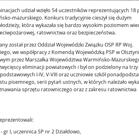
inacjach udział wzięło 54 uczestników reprezentujących 18
ko-mazurskiego. Konkurs tradycyjnie cieszył się dużym
odzieży, która wykazała się bardzo wysokim poziomem wied
eciwpożarowej, ratownictwa oraz bezpieczeństwa.
ny został przez Oddział Wojewódzki Związku OSP RP Woj.
ego, we współpracy z Komendą Wojewódzką PSP w Olsztynie
wym przez Marszałka Województwa Warmińsko-Mazurskieg
 zwycięscy eliminacji powiatowych i był on podzielony na trzy
ł podstawowych I-IV, V-VIII oraz uczniowie szkół ponadpods
testu pisemnego, serii pytań ustnych, w których należało wyka
oznawania sprzętu ratowniczego oraz z zakresu ratownictwa
reprezentowali:
 gr I, uczennica SP nr 2 Działdowo,