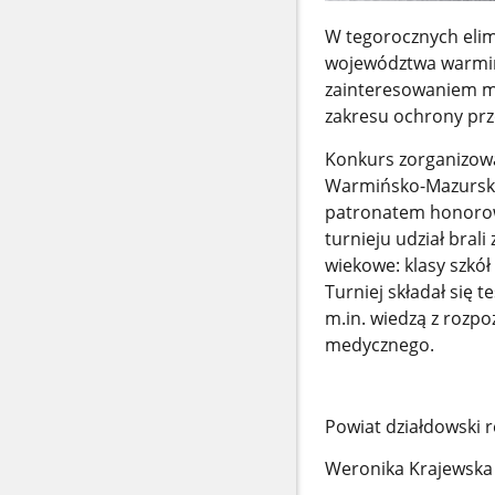
W tegorocznych elim
województwa warmińs
zainteresowaniem mł
zakresu ochrony prz
Konkurs zorganizowa
Warmińsko-Mazurski
patronatem honoro
turnieju udział brali
wiekowe: klasy szkó
Turniej składał się 
m.in. wiedzą z rozp
medycznego.
Powiat działdowski 
Weronika Krajewska -