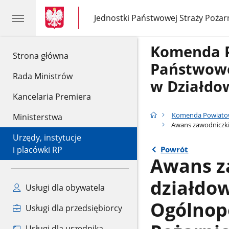
gov.pl
gov.pl
Jednostki Państwowej Straży Pożar
gov.pl
Jednostki
Państwowej
Straży
Komenda 
Pożarnej
gov.pl
Strona główna
Państwowe
Rada Ministrów
w Działdo
Kancelaria Premiera
Komenda Powiatow
Ministerstwa
Awans zawodniczki 
Urzędy, instytucje
Powrót
i placówki RP
Awans z
działdow
Usługi dla obywatela
Ogólnopo
Usługi dla przedsiębiorcy
Usługi dla urzędnika