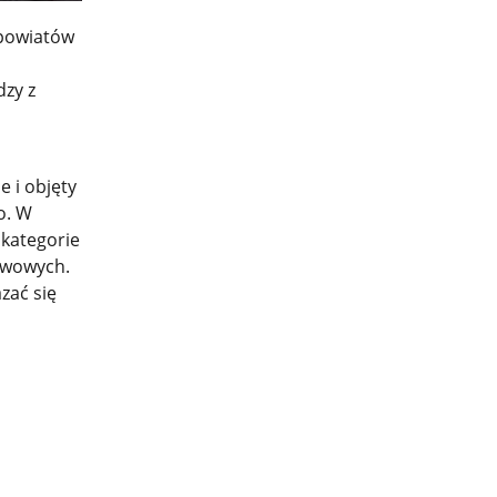
 powiatów
zy z
 i objęty
o. W
 kategorie
tawowych.
zać się