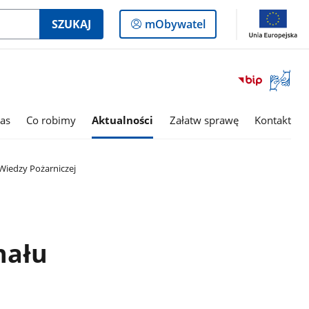
Logowanie
SZUKAJ
mObywatel
do
panelu
Otwórz
okno
z
tłumac
as
Co robimy
Aktualności
Załatw sprawę
Kontakt
języka
migowe
Wiedzy Pożarniczej
nału