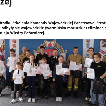
zej
środku Szkolenia Komendy Wojewódzkiej Państwowej Straż
e odbyły się wojewódzkie (warmińsko-mazurskie) eliminacj
nieju Wiedzy Pożarniczej.