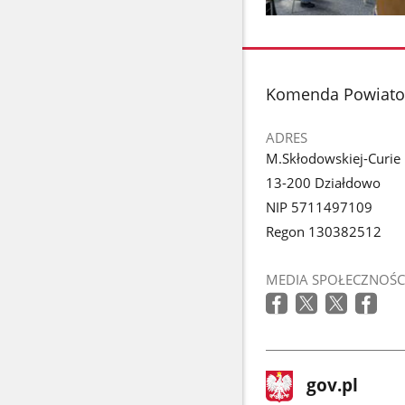
Pokaż
zdjęcie
1
z
stopka
Komenda Powiato
galerii.
ADRES
M.Skłodowskiej-Curie
13-200 Działdowo
NIP 5711497109
Regon 130382512
MEDIA SPOŁECZNOŚC
stopka
Strona
gov.pl
gov.pl