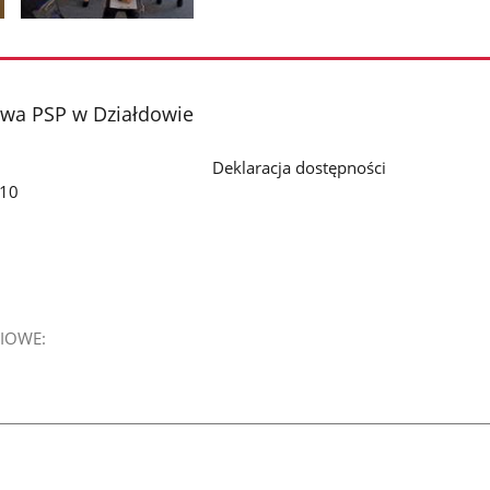
Pokaż
zdjęcie
2
z
wa PSP w Działdowie
galerii.
Deklaracja dostępności
 10
IOWE: