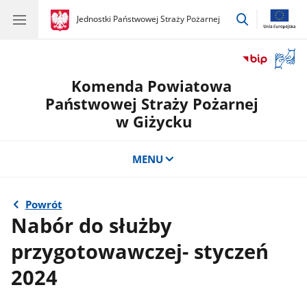
przejdź
gov.pl
Jednostki Państwowej Straży Pożarnej
gov.pl
Jednostki
do
Państwowej
wyszukiwar
Straży
Otwór
Pożarnej
okno
Komenda Powiatowa
z
tłuma
Państwowej Straży Pożarnej
języka
w Giżycku
migow
MENU
Powrót
Nabór do służby
przygotowawczej- styczeń
2024