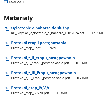
15.01.2024
Materiały
Ogłoszenie o naborze do służby
KP​_Giżycko-​_ogłoszenie​_o​_naborze​_15012024.pdf
12.99MB
Protokół etap I postępowania
Protokół​_etap​_I.pdf
0.92MB
Protokół​_z​_II​_etapu​_postępowania
Protokół​_z​_II​_etapu​_postępowania.pdf
0.83MB
Protokół​_z​_III​_Etapu​_postępowania
Protokół​_z​_III​_Etapu​_postępowania.pdf
0.71MB
Protokół​_etap​_IV,V,VI
Protokół​_etap​_IV,V,VI.pdf
0.33MB