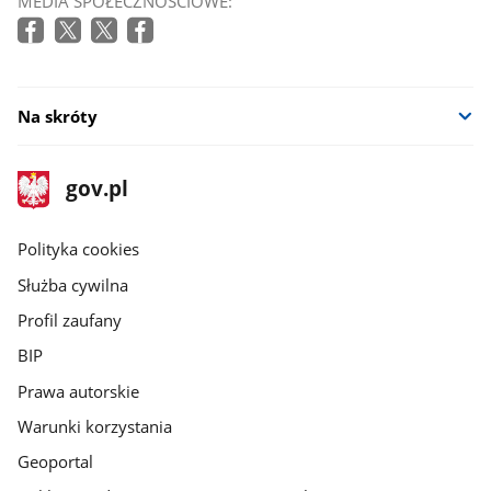
MEDIA SPOŁECZNOŚCIOWE:
Na skróty
stopka
Strona
gov.pl
gov.pl
główna
gov.pl
Polityka cookies
Służba cywilna
Profil zaufany
BIP
Prawa autorskie
Warunki korzystania
Geoportal