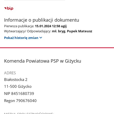
Informacje o publikacji dokumentu
Pierwsza publikacja:
15.01.2024 12:58 agij
Wytwarzający/ Odpowiadający:
mł. bryg. Pupek Mateusz
Pokaż historię zmian
stopka
Komenda Powiatowa PSP w Giżycku
ADRES
Białostocka 2
11-500 Giżycko
NIP 8451680739
Regon 790676040