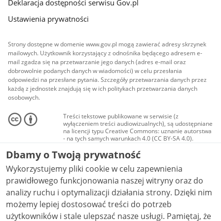
Deklaracja dostępności serwisu Gov.pl
Ustawienia prywatności
Strony dostępne w domenie www.gov.pl mogą zawierać adresy skrzynek
mailowych. Użytkownik korzystający z odnośnika będącego adresem e-
mail zgadza się na przetwarzanie jego danych (adres e-mail oraz
dobrowolnie podanych danych w wiadomości) w celu przesłania
odpowiedzi na przesłane pytania. Szczegóły przetwarzania danych przez
każdą z jednostek znajdują się w ich politykach przetwarzania danych
osobowych.
Treści tekstowe publikowane w serwisie (z
wyłączeniem treści audiowizualnych), są udostępniane
na licencji typu Creative Commons: uznanie autorstwa
- na tych samych warunkach 4.0 (CC BY-SA 4.0).
Materiały audiowizualne, w tym zdjęcia, materiały
Dbamy o Twoją prywatność
audio i wideo, są udostępniane na licencji typu
Creative Commons: uznanie autorstwa użycie
Wykorzystujemy pliki cookie w celu zapewnienia
niekomercyjne - bez utworów zależnych 4.0 (CC BY-
NC-ND 4.0), o ile nie jest to stwierdzone inaczej.
prawidłowego funkcjonowania naszej witryny oraz do
analizy ruchu i optymalizacji działania strony. Dzięki nim
możemy lepiej dostosować treści do potrzeb
użytkowników i stale ulepszać nasze usługi. Pamiętaj, że