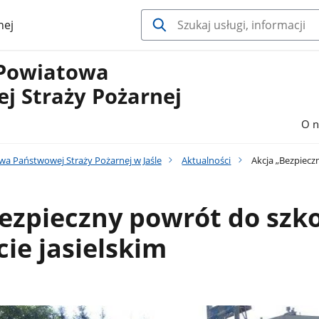
nej
Powiatowa
j Straży Pożarnej
O n
 Państwowej Straży Pożarnej w Jaśle
Aktualności
Akcja „Bezpieczn
ezpieczny powrót do szko
ie jasielskim