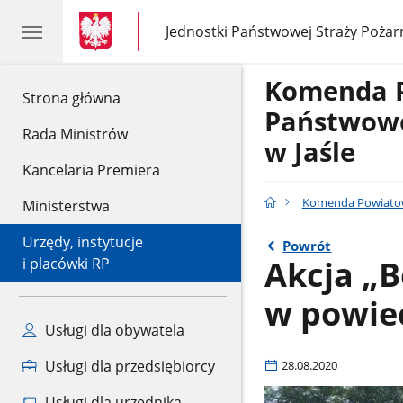
gov.pl
gov.pl
Jednostki Państwowej Straży Pożar
gov.pl
Jednostki
Państwowej
Straży
Komenda 
Pożarnej
gov.pl
Strona główna
Państwowe
Rada Ministrów
w Jaśle
Kancelaria Premiera
Komenda Powiatowa
Ministerstwa
Urzędy, instytucje
Powrót
Akcja „B
i placówki RP
w powiec
Usługi dla obywatela
Usługi dla przedsiębiorcy
28.08.2020
Usługi dla urzędnika