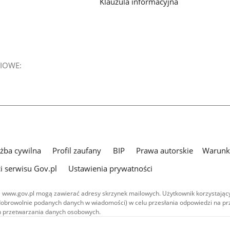
Klauzula informacyjna
IOWE:
użba cywilna
Profil zaufany
BIP
Prawa autorskie
Warunki
i serwisu Gov.pl
Ustawienia prywatności
 www.gov.pl mogą zawierać adresy skrzynek mailowych. Użytkownik korzystający
dobrowolnie podanych danych w wiadomości) w celu przesłania odpowiedzi na prz
ach przetwarzania danych osobowych.