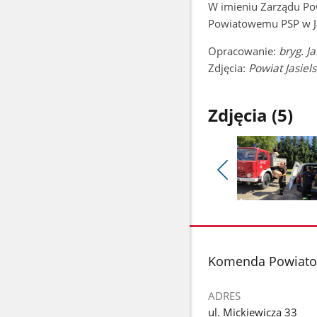
W imieniu Zarządu Pow
Powiatowemu PSP w Ja
Opracowanie:
bryg. J
Zdjęcia:
Powiat Jasiels
Zdjęcia (5)
Pokaż
poprzednie
Pokaż
zdjęcia
zdjęcie
1
z
stopka
Komenda Powiatow
galerii.
ADRES
ul. Mickiewicza 33