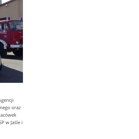
Agencji
jnego oraz
placówek
P w Jaśle i