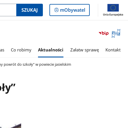
Logowanie
SZUKAJ
mObywatel
do
panelu
Otwórz
okno
z
tłumac
as
Co robimy
Aktualności
Załatw sprawę
Kontakt
języka
migowe
y powrót do szkoły” w powiecie jasielskim
ły”