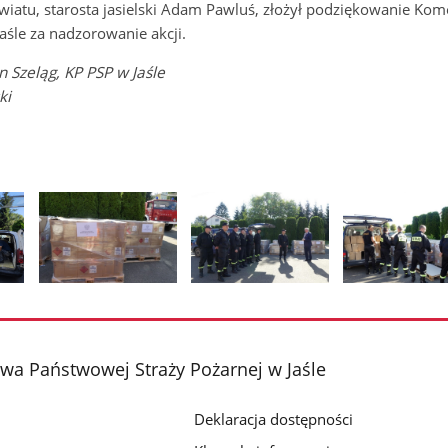
iatu, starosta jasielski Adam Pawluś, złożył podziękowanie Ko
śle za nadzorowanie akcji.
an Szeląg, KP PSP w Jaśle
ki
Pokaż
Pokaż
Pokaż
zdjęcie
zdjęcie
zdjęcie
2
3
4
z
z
z
a Państwowej Straży Pożarnej w Jaśle
galerii.
galerii.
galerii.
Deklaracja dostępności