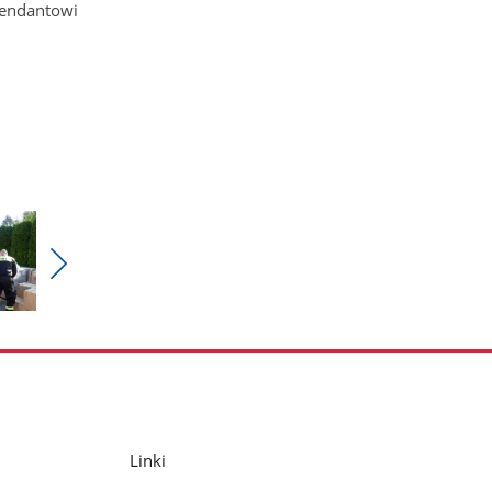
mendantowi
Pokaż
nestępne
zdjęcia
Linki