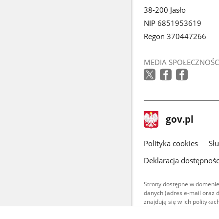
38-200 Jasło
NIP 6851953619
Regon 370447266
MEDIA SPOŁECZNOŚC
stopka
Strona
gov.pl
gov.pl
główna
gov.pl
Polityka cookies
Sł
Deklaracja dostępnośc
Strony dostępne w domenie
danych (adres e-mail oraz 
znajdują się w ich polityk