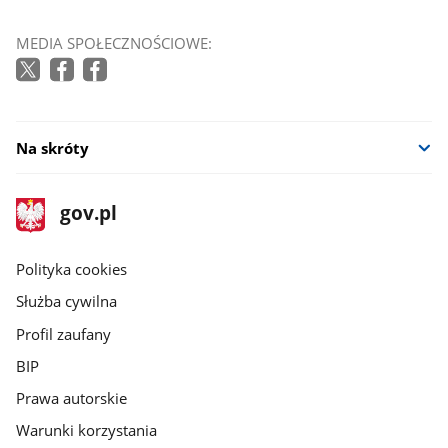
MEDIA SPOŁECZNOŚCIOWE:
Na skróty
stopka
Strona
gov.pl
gov.pl
główna
gov.pl
Polityka cookies
Służba cywilna
Profil zaufany
BIP
Prawa autorskie
Warunki korzystania