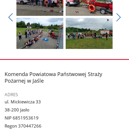
Pokaż
Pokaż
zdjęcie
zdjęcie
Pokaż
Poka
1
2
poprzednie
nest
z
z
zdjęcia
zdjęc
galerii.
galerii.
Pokaż
Pokaż
zdjęcie
zdjęcie
3
4
z
z
stopka
Komenda Powiatowa Państwowej Straży
galerii.
galerii.
Pożarnej w Jaśle
ADRES
ul. Mickiewicza 33
38-200 Jasło
NIP 6851953619
Regon 370447266