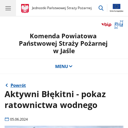
przejdź
gov.pl
Jednostki Państwowej Straży Pożarnej
gov.pl
Jednostki
do
Państwowej
wyszukiwar
Straży
Otwór
Pożarnej
okno
Komenda Powiatowa
z
tłuma
Państwowej Straży Pożarnej
języka
w Jaśle
migow
MENU
Powrót
Aktywni Błękitni - pokaz
ratownictwa wodnego
05.06.2024