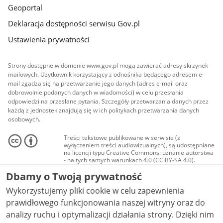
Geoportal
Deklaracja dostępności serwisu Gov.pl
Ustawienia prywatności
Strony dostępne w domenie www.gov.pl mogą zawierać adresy skrzynek
mailowych. Użytkownik korzystający z odnośnika będącego adresem e-
mail zgadza się na przetwarzanie jego danych (adres e-mail oraz
dobrowolnie podanych danych w wiadomości) w celu przesłania
odpowiedzi na przesłane pytania. Szczegóły przetwarzania danych przez
każdą z jednostek znajdują się w ich politykach przetwarzania danych
osobowych.
Treści tekstowe publikowane w serwisie (z
wyłączeniem treści audiowizualnych), są udostępniane
na licencji typu Creative Commons: uznanie autorstwa
- na tych samych warunkach 4.0 (CC BY-SA 4.0).
Materiały audiowizualne, w tym zdjęcia, materiały
Dbamy o Twoją prywatność
audio i wideo, są udostępniane na licencji typu
Creative Commons: uznanie autorstwa użycie
Wykorzystujemy pliki cookie w celu zapewnienia
niekomercyjne - bez utworów zależnych 4.0 (CC BY-
NC-ND 4.0), o ile nie jest to stwierdzone inaczej.
prawidłowego funkcjonowania naszej witryny oraz do
analizy ruchu i optymalizacji działania strony. Dzięki nim