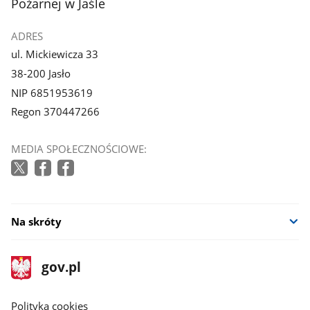
Pożarnej w Jaśle
ADRES
ul. Mickiewicza 33
38-200 Jasło
NIP 6851953619
Regon 370447266
MEDIA SPOŁECZNOŚCIOWE:
Na skróty
stopka
Strona
gov.pl
gov.pl
główna
gov.pl
Polityka cookies