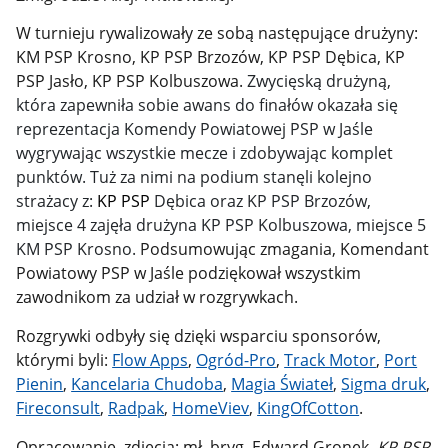
W turnieju rywalizowały ze sobą następujące drużyny:
KM PSP Krosno, KP PSP Brzozów, KP PSP Dębica, KP
PSP Jasło, KP PSP Kolbuszowa.
Zwycięską drużyną,
która zapewniła sobie awans do finałów okazała się
reprezentacja Komendy Powiatowej PSP w Jaśle
wygrywając wszystkie mecze i zdobywając komplet
punktów. Tuż za nimi na podium stanęli kolejno
strażacy z:
KP PSP
Dębica oraz KP PSP Brzozów,
miejsce 4 zajęła drużyna KP PSP Kolbuszowa, miejsce 5
KM PSP Krosno.
Podsumowując zmagania, Komendant
Powiatowy PSP w Jaśle podziękował wszystkim
zawodnikom za udział w rozgrywkach.
Rozgrywki odbyły się dzięki wsparciu sponsorów,
którymi byli:
Flow Apps
,
Ogród-Pro
,
Track Motor
,
Port
Pienin
,
Kancelaria Chudoba
,
Magia Świateł
,
Sigma druk
,
Fireconsult
,
Radpak
,
HomeViev
,
KingOfCotton
.
Opracowanie, zdjęcia: mł. bryg. Edward Gronek,
KP PSP