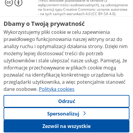
Treści tekstowe publikowane w serwisie (z
wyłączeniem treści audiowizualnych), są udostępniane
na licencji typu Creative Commons: uznanie autorstwa
- na tych samych warunkach 4.0 (CC BY-SA 4.0).
Materiały audiowizualne, w tym zdjęcia, materiały
Dbamy o Twoją prywatność
audio i wideo, są udostępniane na licencji typu
Creative Commons: uznanie autorstwa użycie
Wykorzystujemy pliki cookie w celu zapewnienia
niekomercyjne - bez utworów zależnych 4.0 (CC BY-
NC-ND 4.0), o ile nie jest to stwierdzone inaczej.
prawidłowego funkcjonowania naszej witryny oraz do
analizy ruchu i optymalizacji działania strony. Dzięki nim
możemy lepiej dostosować treści do potrzeb
użytkowników i stale ulepszać nasze usługi. Pamiętaj, że
informacje przechowywane w plikach cookie mogą
pozwalać na identyfikację konkretnego urządzenia lub
przeglądarki użytkownika, a więc potencjalnie stanowić
dane osobowe.
Polityka cookies
Odrzuć
Spersonalizuj
Zezwól na wszystkie