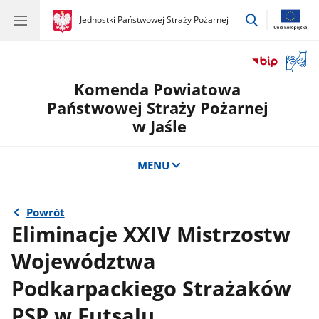
przejdź
gov.pl
Jednostki Państwowej Straży Pożarnej
gov.pl
Jednostki
do
Państwowej
wyszukiwar
Straży
Otwór
Pożarnej
okno
Komenda Powiatowa
z
tłuma
Państwowej Straży Pożarnej
języka
w Jaśle
migow
MENU
Powrót
Eliminacje XXIV Mistrzostw
Województwa
Podkarpackiego Strażaków
PSP w Futsalu