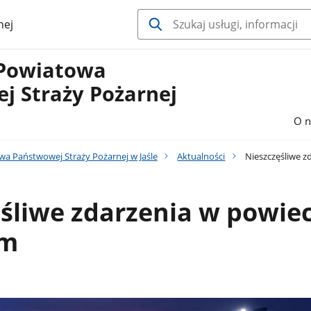
nej
Powiatowa
j Straży Pożarnej
O n
 Państwowej Straży Pożarnej w Jaśle
Aktualności
Nieszczęśliwe zd
śliwe zdarzenia w powiec
im