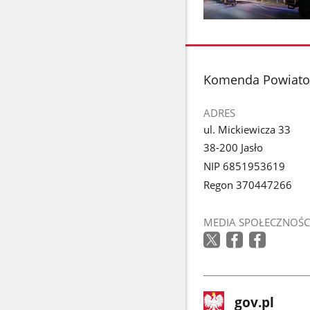
Pokaż
zdjęcie
1
z
stopka
Komenda Powiatow
galerii.
ADRES
ul. Mickiewicza 33
38-200 Jasło
NIP 6851953619
Regon 370447266
MEDIA SPOŁECZNOŚC
stopka
Strona
gov.pl
gov.pl