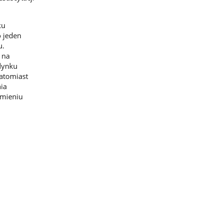
ku
 jeden
u.
 na
dynku
atomiast
ia
ymieniu