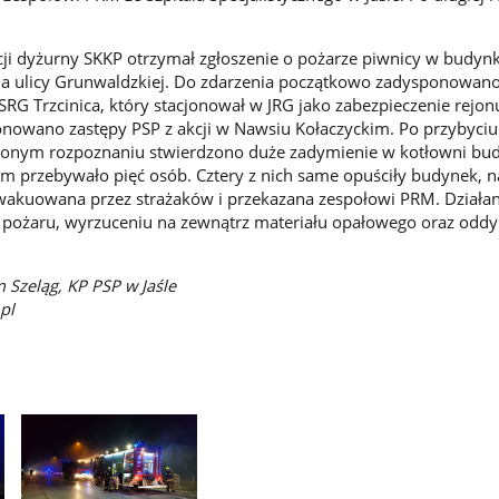
kcji dyżurny SKKP otrzymał zgłoszenie o pożarze piwnicy w budyn
na ulicy Grunwaldzkiej. Do zdarzenia początkowo zadysponowano
SRG Trzcinica, który stacjonował w JRG jako zabezpieczenie rejon
owano zastępy PSP z akcji w Nawsiu Kołaczyckim. Po przybyciu
zonym rozpoznaniu stwierdzono duże zadymienie w kotłowni bu
m przebywało pięć osób. Cztery z nich same opuściły budynek, n
wakuowana przez strażaków i przekazana zespołowi PRM. Działan
u pożaru, wyrzuceniu na zewnątrz materiału opałowego oraz odd
n Szeląg, KP PSP w Jaśle
pl