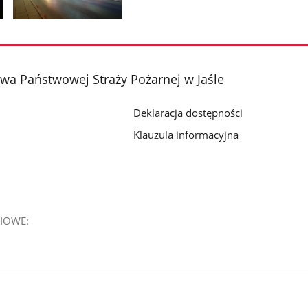
Pokaż
zdjęcie
2
z
a Państwowej Straży Pożarnej w Jaśle
galerii.
Deklaracja dostępności
Klauzula informacyjna
IOWE: