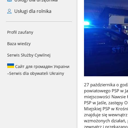
Usługi dla rolnika
Profil zaufany
Baza wiedzy
Serwis Służby Cywilnej
Сайт для громадян України
–
Serwis dla obywateli Ukrainy
27 października o go
powiatowego PSP w Jaś
miejscowości Nawsie K
PSP w Jaśle, zastępy
Miejskiej PSP w Krośn
znajduje się wewnątrz
wzmożonych działań, 
zewnątrz i przekazano 