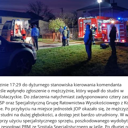
dzinie 17:29 do dyżurnego stanowiska kierowania komendanta
le wpłynęło zgłoszenie o mężczyźnie, który wpadł do studni w
ołaczyckie. Do zdarzenia natychmiast zadysponowano cztery zas
 OSP oraz Specjalistyczną Grupę Ratownictwa Wysokościowego z 
ie. Po przybyciu na miejsce jednostek JOP okazało się, że mężczy
 studni na dużej głębokości, a dostęp jest bardzo utrudniony. W 
przy użyciu specjalistycznego sprzętu, poszkodowanego wydobyt
zespołowi PRM ze Szpitala Specjalistycznego w Jaśle. Po długiej r