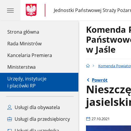
gov.pl
gov.pl
Jednostki Państwowej Straży Pożar
gov.pl
Jednostki
Państwowej
Straży
Komenda 
Pożarnej
gov.pl
Strona główna
Państwowe
Rada Ministrów
w Jaśle
Kancelaria Premiera
Komenda Powiatowa
Ministerstwa
Urzędy, instytucje
Powrót
Nieszczę
i placówki RP
jasielsk
Usługi dla obywatela
Usługi dla przedsiębiorcy
27.10.2021
Usługi dla urzędnika