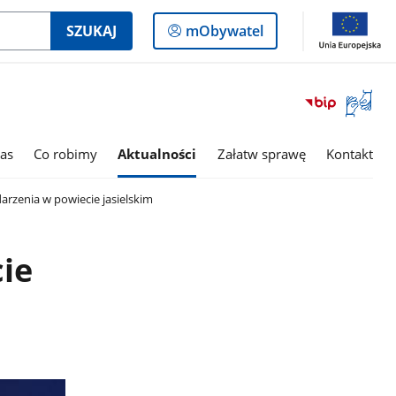
Logowanie
SZUKAJ
mObywatel
do
panelu
Otwórz
okno
z
tłumac
as
Co robimy
Aktualności
Załatw sprawę
Kontakt
języka
migowe
arzenia w powiecie jasielskim
ie