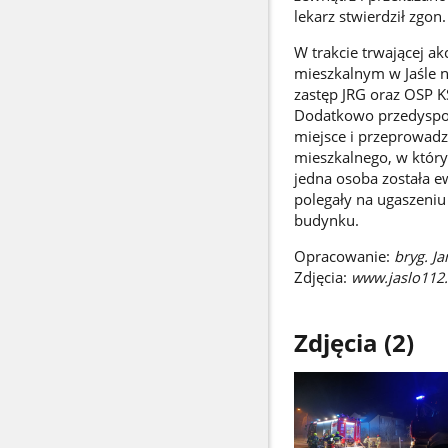
lekarz stwierdził zgon.
W trakcie trwającej a
mieszkalnym w Jaśle 
zastęp JRG oraz OSP K
Dodatkowo przedyspon
miejsce i przeprowad
mieszkalnego, w który
jedna osoba została e
polegały na ugaszeni
budynku.
Opracowanie:
bryg. Ja
Zdjęcia:
www.jaslo112.
Zdjęcia (2)