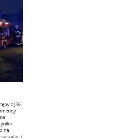
tępy z JRG
Komendy
zna
wyniku
o na
esuscytacji