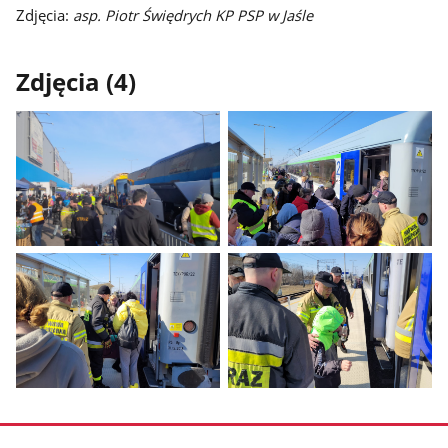
Zdjęcia:
asp. Piotr Świędrych KP PSP w Jaśle
Zdjęcia (4)
Pokaż
Pokaż
zdjęcie
zdjęcie
1
2
z
z
galerii.
galerii.
Pokaż
Pokaż
zdjęcie
zdjęcie
3
4