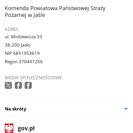
z
z
stopka
Komenda Powiatowa Państwowej Straży
galerii.
galerii.
Pożarnej w Jaśle
ADRES
ul. Mickiewicza 33
38-200 Jasło
NIP 6851953619
Regon 370447266
MEDIA SPOŁECZNOŚCIOWE:
Na skróty
stopka
Strona
gov.pl
gov.pl