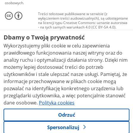
osobowych.
Treści tekstowe publikowane w serwisie (z
wyłączeniem treści audiowizualnych), są udostępniane
na licencji typu Creative Commons: uznanie autorstwa
- na tych samych warunkach 4.0 (CC BY-SA 4.0).
Materiały audiowizualne, w tym zdjęcia, materiały
Dbamy o Twoją prywatność
audio i wideo, są udostępniane na licencji typu
Creative Commons: uznanie autorstwa użycie
Wykorzystujemy pliki cookie w celu zapewnienia
niekomercyjne - bez utworów zależnych 4.0 (CC BY-
NC-ND 4.0), o ile nie jest to stwierdzone inaczej.
prawidłowego funkcjonowania naszej witryny oraz do
analizy ruchu i optymalizacji działania strony. Dzięki nim
możemy lepiej dostosować treści do potrzeb
użytkowników i stale ulepszać nasze usługi. Pamiętaj, że
informacje przechowywane w plikach cookie mogą
pozwalać na identyfikację konkretnego urządzenia lub
przeglądarki użytkownika, a więc potencjalnie stanowić
dane osobowe.
Polityka cookies
Odrzuć
Spersonalizuj