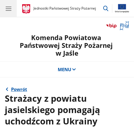
przejdź
gov.pl
Jednostki Państwowej Straży Pożarnej
gov.pl
Jednostki
do
Państwowej
wyszukiwar
Straży
Otwór
Pożarnej
okno
Komenda Powiatowa
z
tłuma
Państwowej Straży Pożarnej
języka
w Jaśle
migow
MENU
Powrót
Strażacy z powiatu
jasielskiego pomagają
uchodźcom z Ukrainy