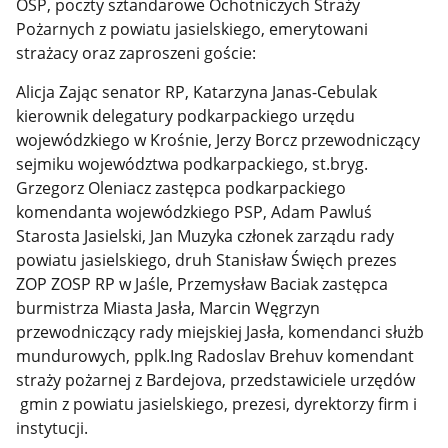
OSP, poczty sztandarowe Ochotniczych Straży
Pożarnych z powiatu jasielskiego, emerytowani
strażacy oraz zaproszeni goście:
Alicja Zając senator RP, Katarzyna Janas-Cebulak
kierownik delegatury podkarpackiego urzędu
wojewódzkiego w Krośnie, Jerzy Borcz przewodniczący
sejmiku województwa podkarpackiego, st.bryg.
Grzegorz Oleniacz zastępca podkarpackiego
komendanta wojewódzkiego PSP, Adam Pawluś
Starosta Jasielski, Jan Muzyka członek zarządu rady
powiatu jasielskiego, druh Stanisław Święch prezes
ZOP ZOSP RP w Jaśle, Przemysław Baciak zastępca
burmistrza Miasta Jasła, Marcin Węgrzyn
przewodniczący rady miejskiej Jasła, komendanci służb
mundurowych, pplk.Ing Radoslav Brehuv komendant
straży pożarnej z Bardejova, przedstawiciele urzędów
gmin z powiatu jasielskiego, prezesi, dyrektorzy firm i
instytucji.