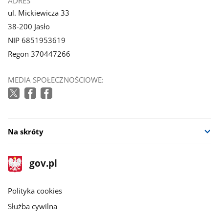
ADRES
ul. Mickiewicza 33
38-200 Jasło
NIP 6851953619
Regon 370447266
MEDIA SPOŁECZNOŚCIOWE:
Na skróty
stopka
Strona
gov.pl
gov.pl
główna
gov.pl
Polityka cookies
Służba cywilna