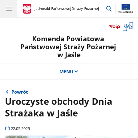
przejdź
gov.pl
Jednostki Państwowej Straży Pożarnej
gov.pl
Jednostki
do
Państwowej
wyszukiwar
Straży
Otwór
Pożarnej
okno
Komenda Powiatowa
z
tłuma
Państwowej Straży Pożarnej
języka
w Jaśle
migow
MENU
Powrót
Uroczyste obchody Dnia
Strażaka w Jaśle
22.05.2025