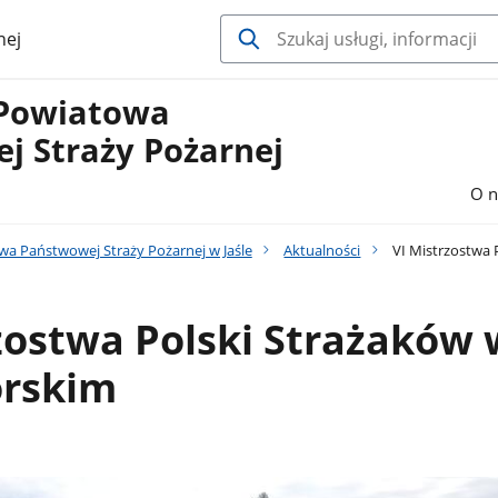
nej
Powiatowa
j Straży Pożarnej
O n
 Państwowej Straży Pożarnej w Jaśle
Aktualności
VI Mistrzostwa 
zostwa Polski Strażaków 
órskim