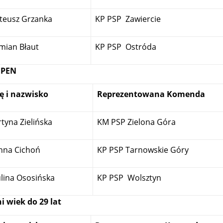
teusz Grzanka
KP PSP Zawiercie
mian Błaut
KP PSP Ostróda
OPEN
ę i nazwisko
Reprezentowana Komenda
tyna Zielińska
KM PSP Zielona Góra
nna Cichoń
KP PSP Tarnowskie Góry
lina Ososińska
KP PSP Wolsztyn
i wiek do 29 lat