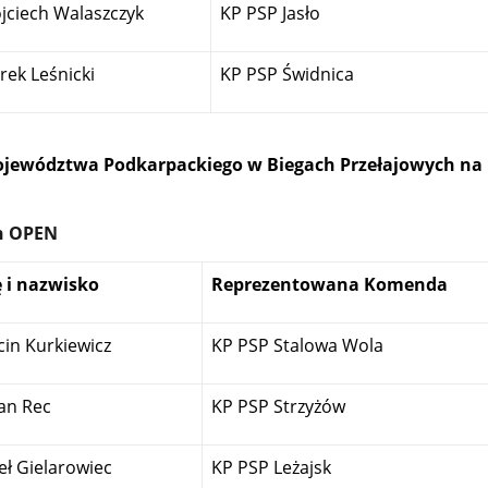
jciech Walaszczyk
KP PSP Jasło
rek Leśnicki
KP PSP Świdnica
jewództwa Podkarpackiego w Biegach Przełajowych na
zn OPEN
ę i nazwisko
Reprezentowana Komenda
in Kurkiewicz
KP PSP Stalowa Wola
an Rec
KP PSP Strzyżów
ł Gielarowiec
KP PSP Leżajsk