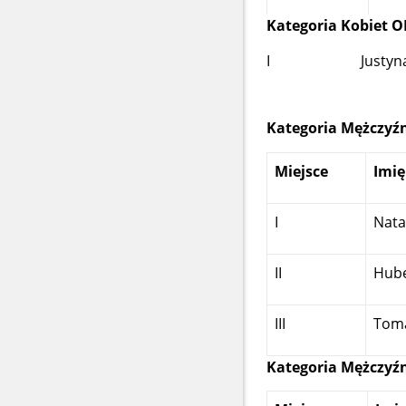
Kategoria Kobiet 
I Justyna P
Kategoria Mężczyźn
Miejsce
Imię
I
Nata
II
Hube
III
Tom
Kategoria Mężczyźn