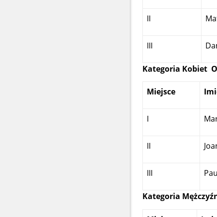
II
Ma
III
Da
Kategoria Kobiet 
Miejsce
Imi
I
Mar
II
Joa
III
Pau
Kategoria Mężczyźn