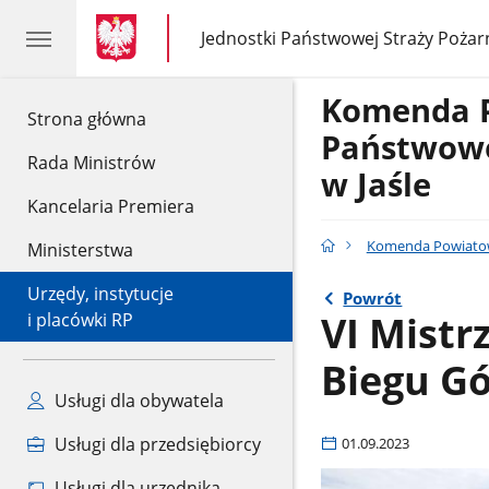
gov.pl
gov.pl
Jednostki Państwowej Straży Pożar
gov.pl
Jednostki
Państwowej
Straży
Komenda 
Pożarnej
gov.pl
Strona główna
Państwowe
Rada Ministrów
w Jaśle
Kancelaria Premiera
Komenda Powiatowa
Ministerstwa
Urzędy, instytucje
Powrót
VI Mistr
i placówki RP
Biegu G
Usługi dla obywatela
Usługi dla przedsiębiorcy
01.09.2023
Usługi dla urzędnika