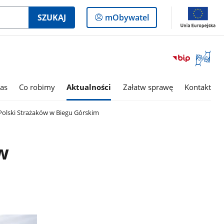
Logowanie
SZUKAJ
mObywatel
do
panelu
Otwórz
okno
z
tłumac
as
Co robimy
Aktualności
Załatw sprawę
Kontakt
języka
migowe
Polski Strażaków w Biegu Górskim
w