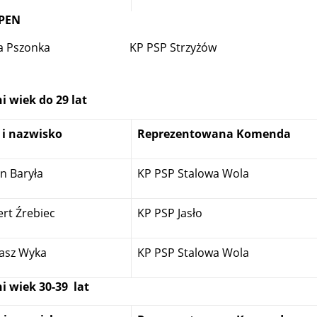
OPEN
szonka KP PSP Strzyżów
i wiek do 29 lat
 i nazwisko
Reprezentowana Komenda
n Baryła
KP PSP Stalowa Wola
rt Źrebiec
KP PSP Jasło
asz Wyka
KP PSP Stalowa Wola
i wiek 30-39 lat