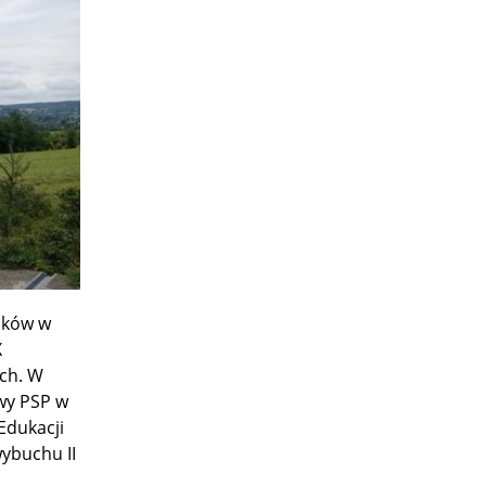
żaków w
X
ch. W
wy PSP w
Edukacji
wybuchu II