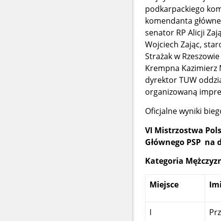
podkarpackiego kome
komendanta główneg
senator RP Alicji Z
Wojciech Zając, sta
Strażak w Rzeszowie
Krempna Kazimierz 
dyrektor TUW oddzia
organizowaną impre
Oficjalne wyniki bie
VI Mistrzostwa Po
Głównego PSP
na 
Kategoria Mężczyz
Miejsce
Im
I
Pr