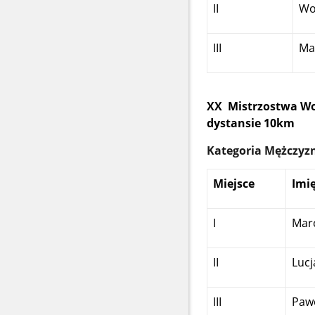
II
Wo
III
Ma
XX Mistrzostwa Wo
dystansie 10km
Kategoria Mężczy
Miejsce
Imi
I
Marc
II
Lucj
III
Pawe