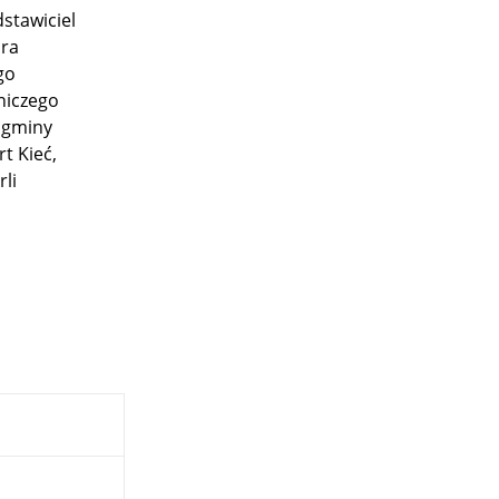
stawiciel
ura
go
niczego
t gminy
t Kieć,
rli