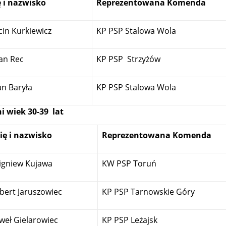
ę i nazwisko
Reprezentowana Komenda
in Kurkiewicz
KP PSP Stalowa Wola
an Rec
KP PSP Strzyżów
n Baryła
KP PSP Stalowa Wola
i wiek 30-39 lat
ię i nazwisko
Reprezentowana Komenda
igniew Kujawa
KW PSP Toruń
bert Jaruszowiec
KP PSP Tarnowskie Góry
weł Gielarowiec
KP PSP Leżajsk