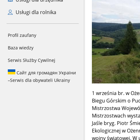
Usługi dla rolnika
Profil zaufany
Baza wiedzy
Serwis Służby Cywilnej
Сайт для громадян України
–
Serwis dla obywateli Ukrainy
1 września br. w Oże
Biegu Górskim o Pu
Mistrzostwa Wojewó
Mistrzostwach wysta
Jaśle bryg. Piotr Śm
Ekologicznej w Ożenn
wojny światowej. W 