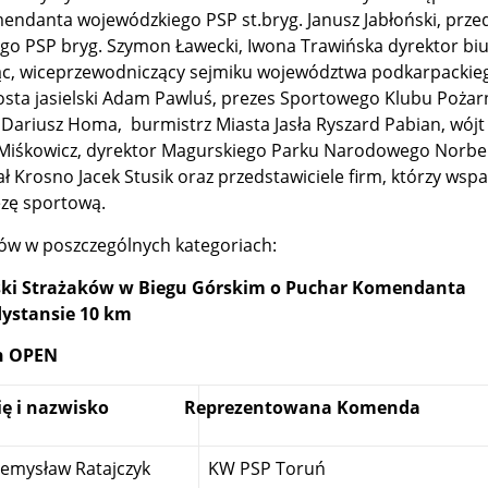
ndanta wojewódzkiego PSP st.bryg. Janusz Jabłoński, przed
o PSP bryg. Szymon Ławecki, Iwona Trawińska dyrektor bi
ając, wiceprzewodniczący sejmiku województwa podkarpackie
rosta jasielski Adam Pawluś, prezes Sportowego Klubu Pożar
 Dariusz Homa, burmistrz Miasta Jasła Ryszard Pabian, wój
Miśkowicz, dyrektor Magurskiego Parku Narodowego Norber
ł Krosno Jacek Stusik oraz
przedstawiciele firm, którzy wspa
zę sportową.
gów w poszczególnych kategoriach:
lski Strażaków w Biegu Górskim o Puchar Komendanta
dystansie 10 km
n OPEN
ię i nazwisko
Reprezentowana Komenda
zemysław Ratajczyk
KW PSP Toruń