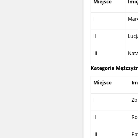
Miejsce
Imi
I
Marc
II
Lucj
III
Nata
Kategoria Mężczyźn
Miejsce
Im
I
Zb
II
Ro
III
Pa