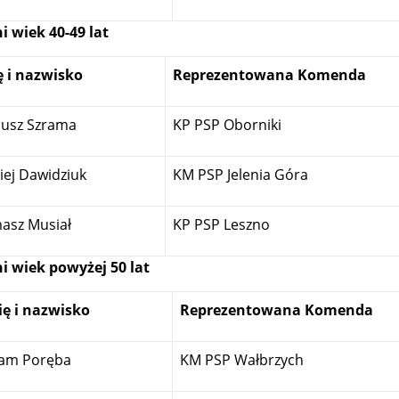
i wiek 40-49 lat
ę i nazwisko
Reprezentowana Komenda
iusz Szrama
KP PSP Oborniki
iej Dawidziuk
KM PSP Jelenia Góra
asz Musiał
KP PSP Leszno
i wiek powyżej 50 lat
ię i nazwisko
Reprezentowana Komenda
am Poręba
KM PSP Wałbrzych