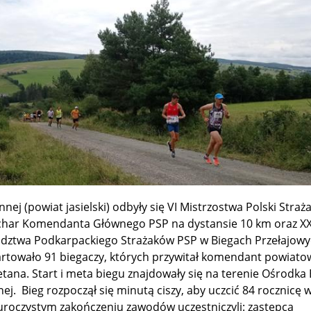
nnej (powiat jasielski) odbyły się VI Mistrzostwa Polski Stra
char Komendanta Głównego PSP na dystansie 10 km oraz X
dztwa Podkarpackiego Strażaków PSP w Biegach Przełajowy
rtowało 91 biegaczy, których przywitał komendant powiato
ietana. Start i meta biegu znajdowały się na terenie Ośrodka 
ej. Bieg rozpoczął się minutą ciszy, aby uczcić 84 rocznicę 
uroczystym zakończeniu zawodów uczestniczyli: zastępca