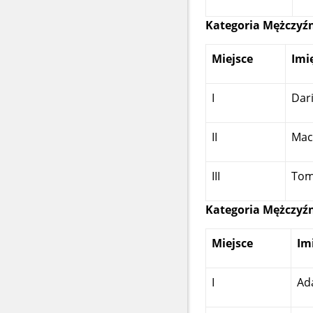
Kategoria Mężczyźn
Miejsce
Imi
I
Dar
II
Mac
III
Tom
Kategoria Mężczyźn
Miejsce
Im
I
Ad