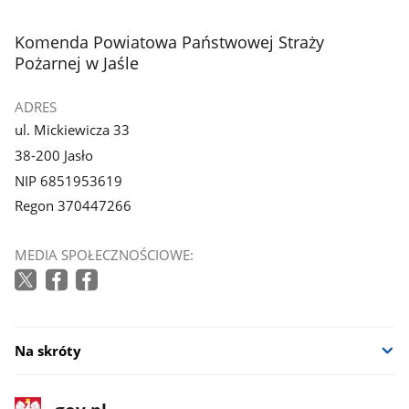
1
z
stopka
Komenda Powiatowa Państwowej Straży
galerii.
Pożarnej w Jaśle
ADRES
ul. Mickiewicza 33
38-200 Jasło
NIP 6851953619
Regon 370447266
MEDIA SPOŁECZNOŚCIOWE:
Na skróty
stopka
Strona