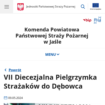
przejdź
gov.pl
Jednostki Państwowej Straży Pożarnej
gov.pl
Jednostki
do
Państwowej
wyszukiwar
Straży
Otwór
Pożarnej
okno
Komenda Powiatowa
z
tłuma
Państwowej Straży Pożarnej
języka
w Jaśle
migow
MENU
Powrót
VII Diecezjalna Pielgrzymka
Strażaków do Dębowca
09.05.2024