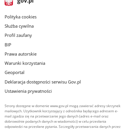
gov.pl
gov.pl
główna
gov.pl
Polityka cookies
Służba cywilna
Profil zaufany
BIP
Prawa autorskie
Warunki korzystania
Geoportal
Deklaracja dostępności serwisu Gov.pl
Ustawienia prywatności
Strony dostępne w domenie www.gov.pl mogą zawierać adresy skrzynek
mailowych. Użytkownik korzystający z odnośnika będącego adresem e-
mail zgadza się na przetwarzanie jego danych (adres e-mail oraz
dobrowolnie podanych danych w wiadomości) w celu przesłania
odpowiedzi na przesłane pytania. Szczegóły przetwarzania danych przez