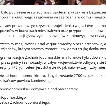
 było podniesienie świadomości społecznej w zakresie bezpiecz
owanie właściwego reagowania na zagrożenia w domu i miejscu
 zasady prawidłowego używania czujek tlenku węgla i dymu, oma
y pożarów w budynkach mieszkalnych oraz przypominali o obowi
aniem instalacji grzewczych, przewodów kominowych i wentylacy
zestnicy mogli wziąć udział w quizie wiedzy o bezpieczeństwie, 
mieszkańców, którym strażacy zamontują w domu czujkę tlenku węg
ogramu „Czujne Zachodniopomorskie” ma formułę hybrydową – 
 przez gminy i samorządy, w całym województwie odbywają się 
estyny, których celem jest dotarcie do jak największej liczby mie
ie zachodniopomorskim rozdanych zostanie 2700 czujek tlenku 
ieszkańców powiatu kamieńskiego.
hodniopomorskie” odbywa się pod patronatem:
iopomorskiego,
dztwa Zachodniopomorskiego,