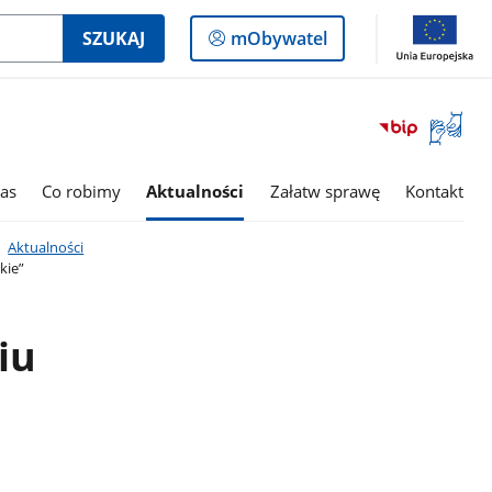
Logowanie
SZUKAJ
mObywatel
do
panelu
Otwórz
okno
z
tłumac
as
Co robimy
Aktualności
Załatw sprawę
Kontakt
języka
migowe
Aktualności
kie”
iu