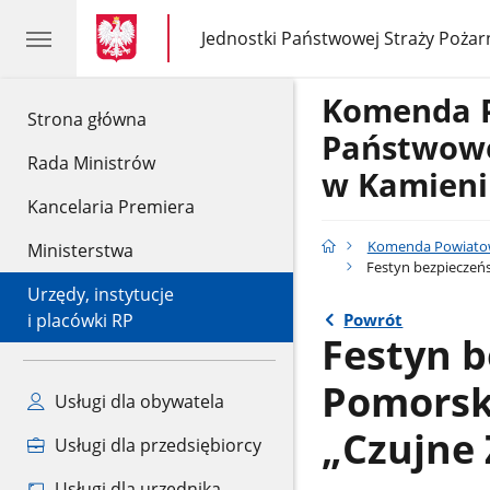
gov.pl
gov.pl
Jednostki Państwowej Straży Pożar
gov.pl
Jednostki
Państwowej
Straży
Komenda 
Pożarnej
gov.pl
Strona główna
Państwowe
Rada Ministrów
w Kamien
Kancelaria Premiera
Komenda Powiatow
Ministerstwa
Festyn bezpieczeń
Urzędy, instytucje
Powrót
i placówki RP
Festyn 
Pomorsk
Usługi dla obywatela
„Czujne
Usługi dla przedsiębiorcy
Usługi dla urzędnika