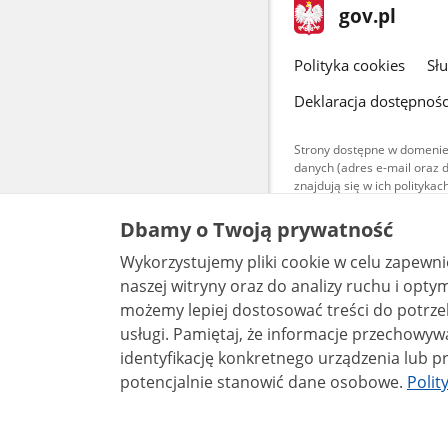
stopka
Strona
gov.pl
gov.pl
główna
gov.pl
Polityka cookies
Sł
Deklaracja dostępnośc
Strony dostępne w domenie
danych (adres e-mail oraz 
znajdują się w ich polityk
Treści teksto
Dbamy o Twoją prywatność
udostępniane
warunkach 4.0
Wykorzystujemy pliki cookie w celu zapewn
są udostępni
bez utworów z
naszej witryny oraz do analizy ruchu i optymalizacj
możemy lepiej dostosować treści do potrzeb
usługi. Pamiętaj, że informacje przechowywane w plikach cookie mogą pozwalać na
identyfikację konkretnego urządzenia lub pr
potencjalnie stanowić dane osobowe.
Polit