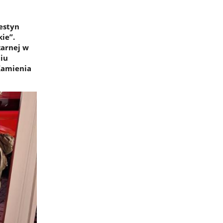
estyn
ie”.
żarnej w
iu
Kamienia