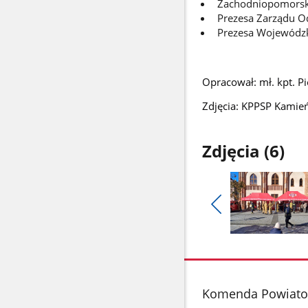
Zachodniopomorsk
Prezesa Zarządu O
Prezesa Wojewódzk
Opracował: mł. kpt. P
Zdjęcia: KPPSP Kamie
Zdjęcia (6)
Pokaż
poprzednie
Pokaż
zdjęcia
zdjęcie
1
z
stopka
Komenda Powiato
galerii.