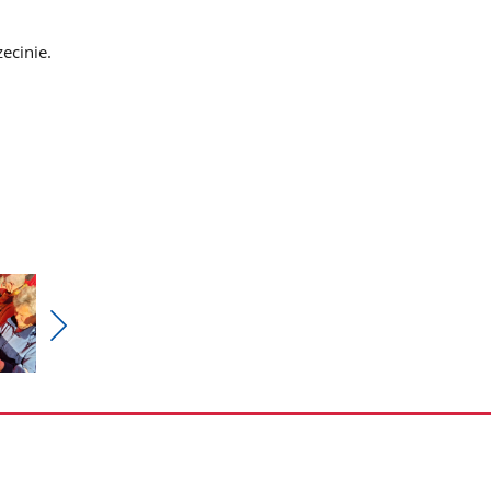
ecinie.
Pokaż
nestępne
zdjęcia