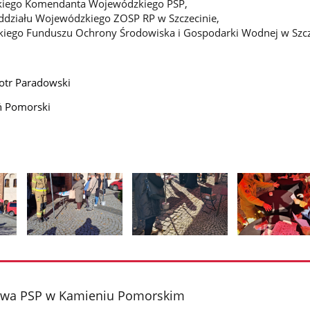
iego Komendanta Wojewódzkiego PSP,
ddziału Wojewódzkiego ZOSP RP w Szczecinie,
iego Funduszu Ochrony Środowiska i Gospodarki Wodnej w Szcz
iotr Paradowski
ń Pomorski
Pokaż
Pokaż
Pokaż
zdjęcie
zdjęcie
zdjęcie
2
3
4
z
z
z
wa PSP w Kamieniu Pomorskim
galerii.
galerii.
galerii.