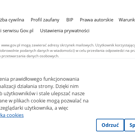
użba cywilna
Profil zaufany
BIP
Prawa autorskie
Warunki
i serwisu Gov.pl
Ustawienia prywatności
 www.gov.pl mogą zawierać adresy skrzynek mailowych. Użytkownik korzystający
dobrowolnie podanych danych w wiadomości) w celu przesłania odpowiedzi na prz
ach przetwarzania danych osobowych.
we publikowane w serwisie (z wyłączeniem treści audiowizualnych), są
 na licencji typu Creative Commons: uznanie autorstwa - na tych samych
 (CC BY-SA 4.0). Materiały audiowizualne, w tym zdjęcia, materiały audio i wideo
ienia prawidłowego funkcjonowania
ane na licencji typu Creative Commons: uznanie autorstwa użycie niekomercyjne 
ależnych 4.0 (CC BY-NC-ND 4.0), o ile nie jest to stwierdzone inaczej.
i działania strony. Dzięki nim
 użytkowników i stale ulepszać nasze
zeglądarki użytkownika, a więc
yka cookies
Odrzuć
Sp