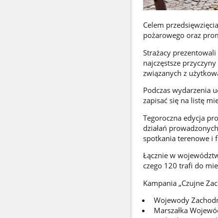
Celem przedsięwzięcia
pożarowego oraz prom
Strażacy prezentowali
najczęstsze przyczyn
związanych z użytkow
Podczas wydarzenia uc
zapisać się na listę 
Tegoroczna edycja pr
działań prowadzonych
spotkania terenowe i f
Łącznie w województw
czego 120 trafi do m
Kampania „Czujne Zac
Wojewody Zachodn
Marszałka Wojewó