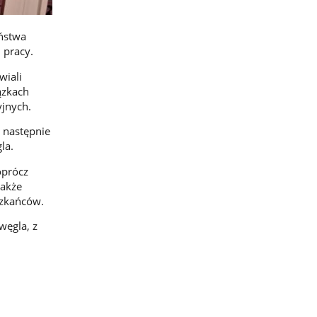
eństwa
 pracy.
wiali
ązkach
jnych.
a następnie
la.
oprócz
także
szkańców.
węgla, z