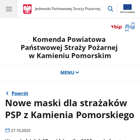
przejdź
gov.pl
Jednostki Państwowej Straży Pożarnej
gov.pl
Jednostki
do
Państwowej
wyszukiwar
Straży
Otwór
Pożarnej
okno
Komenda Powiatowa
z
tłuma
Państwowej Straży Pożarnej
języka
w Kamieniu Pomorskim
migow
MENU
Powrót
Nowe maski dla strażaków
PSP z Kamienia Pomorskiego
27.10.2025