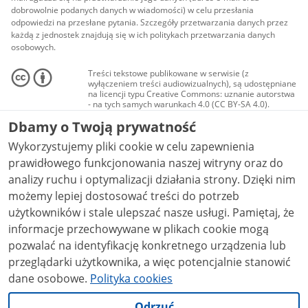
dobrowolnie podanych danych w wiadomości) w celu przesłania
odpowiedzi na przesłane pytania. Szczegóły przetwarzania danych przez
każdą z jednostek znajdują się w ich politykach przetwarzania danych
osobowych.
Treści tekstowe publikowane w serwisie (z
wyłączeniem treści audiowizualnych), są udostępniane
na licencji typu Creative Commons: uznanie autorstwa
- na tych samych warunkach 4.0 (CC BY-SA 4.0).
Materiały audiowizualne, w tym zdjęcia, materiały
Dbamy o Twoją prywatność
audio i wideo, są udostępniane na licencji typu
Creative Commons: uznanie autorstwa użycie
Wykorzystujemy pliki cookie w celu zapewnienia
niekomercyjne - bez utworów zależnych 4.0 (CC BY-
NC-ND 4.0), o ile nie jest to stwierdzone inaczej.
prawidłowego funkcjonowania naszej witryny oraz do
analizy ruchu i optymalizacji działania strony. Dzięki nim
możemy lepiej dostosować treści do potrzeb
użytkowników i stale ulepszać nasze usługi. Pamiętaj, że
informacje przechowywane w plikach cookie mogą
pozwalać na identyfikację konkretnego urządzenia lub
przeglądarki użytkownika, a więc potencjalnie stanowić
dane osobowe.
Polityka cookies
Odrzuć