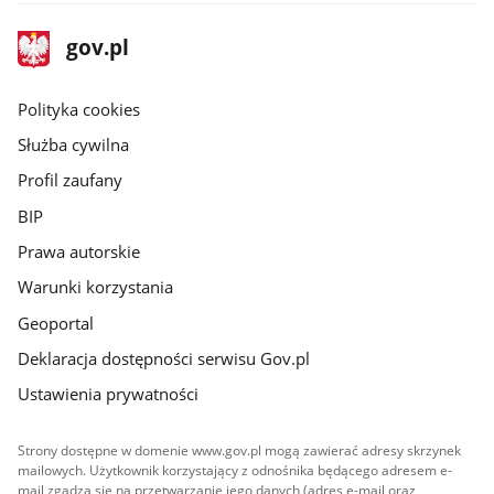
stopka
Strona
gov.pl
gov.pl
główna
gov.pl
Polityka cookies
Służba cywilna
Profil zaufany
BIP
Prawa autorskie
Warunki korzystania
Geoportal
Deklaracja dostępności serwisu Gov.pl
Ustawienia prywatności
Strony dostępne w domenie www.gov.pl mogą zawierać adresy skrzynek
mailowych. Użytkownik korzystający z odnośnika będącego adresem e-
mail zgadza się na przetwarzanie jego danych (adres e-mail oraz