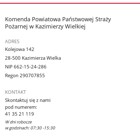
zdjęcie
3
z
stopka
Komenda Powiatowa Państwowej Straży
galerii.
Pożarnej w Kazimierzy Wielkiej
ADRES
Kolejowa 142
28-500 Kazimierza Wielka
NIP 662-15-24-286
Regon 290707855
KONTAKT
Skontaktuj się z nami
pod numerem:
41 35 21 119
W dni robocze
w godzinach: 07:30 -15:30