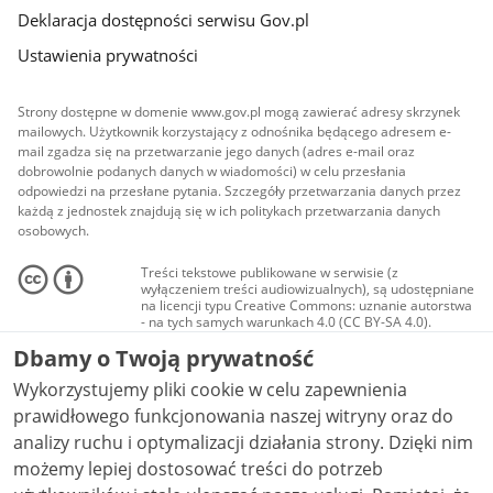
Deklaracja dostępności serwisu Gov.pl
Ustawienia prywatności
Strony dostępne w domenie www.gov.pl mogą zawierać adresy skrzynek
mailowych. Użytkownik korzystający z odnośnika będącego adresem e-
mail zgadza się na przetwarzanie jego danych (adres e-mail oraz
dobrowolnie podanych danych w wiadomości) w celu przesłania
odpowiedzi na przesłane pytania. Szczegóły przetwarzania danych przez
każdą z jednostek znajdują się w ich politykach przetwarzania danych
osobowych.
Treści tekstowe publikowane w serwisie (z
wyłączeniem treści audiowizualnych), są udostępniane
na licencji typu Creative Commons: uznanie autorstwa
- na tych samych warunkach 4.0 (CC BY-SA 4.0).
Materiały audiowizualne, w tym zdjęcia, materiały
Dbamy o Twoją prywatność
audio i wideo, są udostępniane na licencji typu
Creative Commons: uznanie autorstwa użycie
Wykorzystujemy pliki cookie w celu zapewnienia
niekomercyjne - bez utworów zależnych 4.0 (CC BY-
NC-ND 4.0), o ile nie jest to stwierdzone inaczej.
prawidłowego funkcjonowania naszej witryny oraz do
analizy ruchu i optymalizacji działania strony. Dzięki nim
możemy lepiej dostosować treści do potrzeb