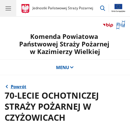
przejdź
gov.pl
Jednostki Państwowej Straży Pożarnej
gov.pl
Jednostki
do
Państwowej
wyszukiwar
Straży
Otwór
Pożarnej
okno
Komenda Powiatowa
z
tłuma
Państwowej Straży Pożarnej
języka
w Kazimierzy Wielkiej
migow
MENU
Powrót
70-LECIE OCHOTNICZEJ
STRAŻY POŻARNEJ W
CZYŻOWICACH