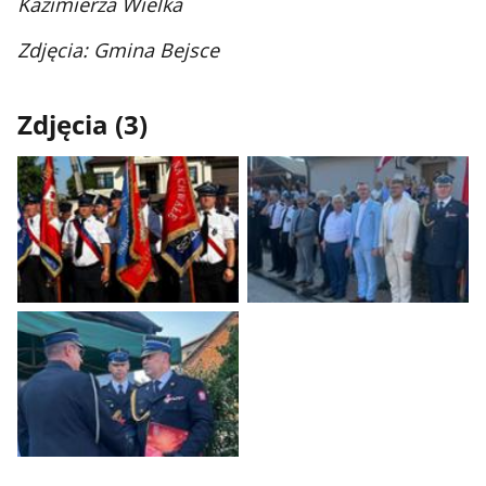
Kazimierza Wielka
Zdjęcia
: Gmina Bejsce
Zdjęcia (3)
Pokaż
Pokaż
zdjęcie
zdjęcie
1
2
z
z
galerii.
galerii.
Pokaż