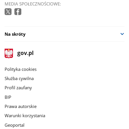
MEDIA SPOŁECZNOŚCIOWE:
Na skróty
stopka
Strona
gov.pl
gov.pl
główna
gov.pl
Polityka cookies
Służba cywilna
Profil zaufany
BIP
Prawa autorskie
Warunki korzystania
Geoportal