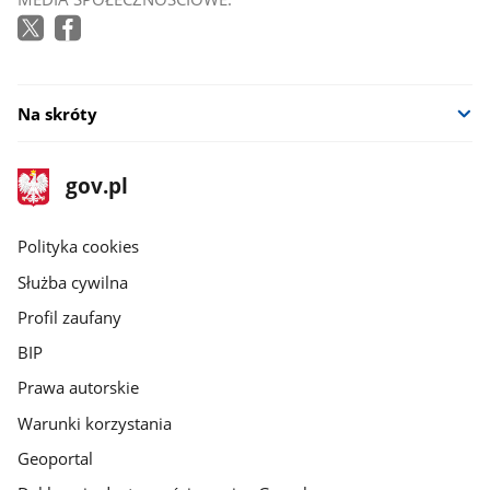
Na skróty
stopka
Strona
gov.pl
gov.pl
główna
gov.pl
Polityka cookies
Służba cywilna
Profil zaufany
BIP
Prawa autorskie
Warunki korzystania
Geoportal