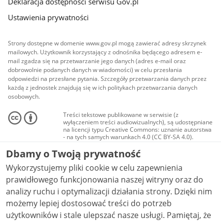
Deklaracja dostępności serwisu Gov.pl
Ustawienia prywatności
Strony dostępne w domenie www.gov.pl mogą zawierać adresy skrzynek
mailowych. Użytkownik korzystający z odnośnika będącego adresem e-
mail zgadza się na przetwarzanie jego danych (adres e-mail oraz
dobrowolnie podanych danych w wiadomości) w celu przesłania
odpowiedzi na przesłane pytania. Szczegóły przetwarzania danych przez
każdą z jednostek znajdują się w ich politykach przetwarzania danych
osobowych.
Treści tekstowe publikowane w serwisie (z
wyłączeniem treści audiowizualnych), są udostępniane
na licencji typu Creative Commons: uznanie autorstwa
- na tych samych warunkach 4.0 (CC BY-SA 4.0).
Materiały audiowizualne, w tym zdjęcia, materiały
Dbamy o Twoją prywatność
audio i wideo, są udostępniane na licencji typu
Creative Commons: uznanie autorstwa użycie
Wykorzystujemy pliki cookie w celu zapewnienia
niekomercyjne - bez utworów zależnych 4.0 (CC BY-
NC-ND 4.0), o ile nie jest to stwierdzone inaczej.
prawidłowego funkcjonowania naszej witryny oraz do
analizy ruchu i optymalizacji działania strony. Dzięki nim
możemy lepiej dostosować treści do potrzeb
użytkowników i stale ulepszać nasze usługi. Pamiętaj, że