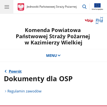
przejdź
gov.pl
Jednostki Państwowej Straży Pożarnej
gov.pl
Jednostki
do
Państwowej
wyszukiwar
Straży
Otwór
Pożarnej
okno
Komenda Powiatowa
z
tłuma
Państwowej Straży Pożarnej
języka
w Kazimierzy Wielkiej
migow
MENU
Powrót
Dokumenty dla OSP
Regulamin zawodów