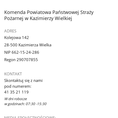
stopka
Komenda Powiatowa Państwowej Straży
Pożarnej w Kazimierzy Wielkiej
ADRES
Kolejowa 142
28-500 Kazimierza Wielka
NIP 662-15-24-286
Regon 290707855
KONTAKT
Skontaktuj się z nami
pod numerem:
41 35 21 119
W dni robocze
w godzinach: 07:30 -15:30
MEDIA SPOŁECZNOŚCIOWE: