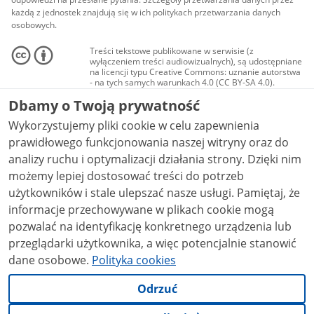
każdą z jednostek znajdują się w ich politykach przetwarzania danych
osobowych.
Treści tekstowe publikowane w serwisie (z
wyłączeniem treści audiowizualnych), są udostępniane
na licencji typu Creative Commons: uznanie autorstwa
- na tych samych warunkach 4.0 (CC BY-SA 4.0).
Materiały audiowizualne, w tym zdjęcia, materiały
Dbamy o Twoją prywatność
audio i wideo, są udostępniane na licencji typu
Creative Commons: uznanie autorstwa użycie
Wykorzystujemy pliki cookie w celu zapewnienia
niekomercyjne - bez utworów zależnych 4.0 (CC BY-
NC-ND 4.0), o ile nie jest to stwierdzone inaczej.
prawidłowego funkcjonowania naszej witryny oraz do
analizy ruchu i optymalizacji działania strony. Dzięki nim
możemy lepiej dostosować treści do potrzeb
użytkowników i stale ulepszać nasze usługi. Pamiętaj, że
informacje przechowywane w plikach cookie mogą
pozwalać na identyfikację konkretnego urządzenia lub
przeglądarki użytkownika, a więc potencjalnie stanowić
dane osobowe.
Polityka cookies
Odrzuć