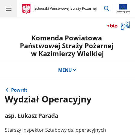
przejdź
gov.pl
Jednostki Państwowej Straży Pożarnej
gov.pl
Jednostki
do
Państwowej
wyszukiwar
Straży
Otwór
Pożarnej
okno
Komenda Powiatowa
z
tłuma
Państwowej Straży Pożarnej
języka
w Kazimierzy Wielkiej
migow
MENU
Powrót
Wydział Operacyjny
asp. Łukasz Parada
Starszy Inspektor Sztabowy ds. operacyjnych