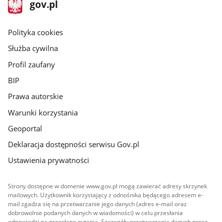
stopka
Strona
gov.pl
gov.pl
główna
gov.pl
Polityka cookies
Służba cywilna
Profil zaufany
BIP
Prawa autorskie
Warunki korzystania
Geoportal
Deklaracja dostępności serwisu Gov.pl
Ustawienia prywatności
Strony dostępne w domenie www.gov.pl mogą zawierać adresy skrzynek
mailowych. Użytkownik korzystający z odnośnika będącego adresem e-
mail zgadza się na przetwarzanie jego danych (adres e-mail oraz
dobrowolnie podanych danych w wiadomości) w celu przesłania
odpowiedzi na przesłane pytania. Szczegóły przetwarzania danych przez